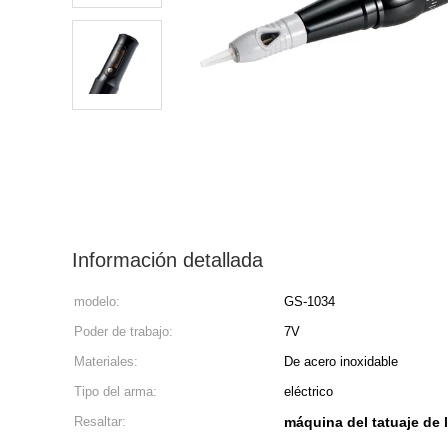
Información detallada
modelo:
GS-1034
Poder de trabajo:
7V
Materiales:
De acero inoxidable
Tipo del arma:
eléctrico
Resaltar:
máquina del tatuaje de l