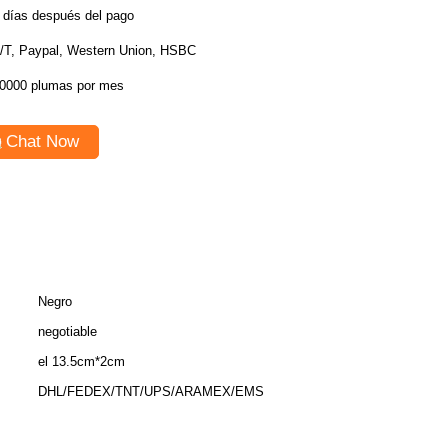
 días después del pago
/T, Paypal, Western Union, HSBC
0000 plumas por mes
Chat Now
Negro
negotiable
el 13.5cm*2cm
DHL/FEDEX/TNT/UPS/ARAMEX/EMS