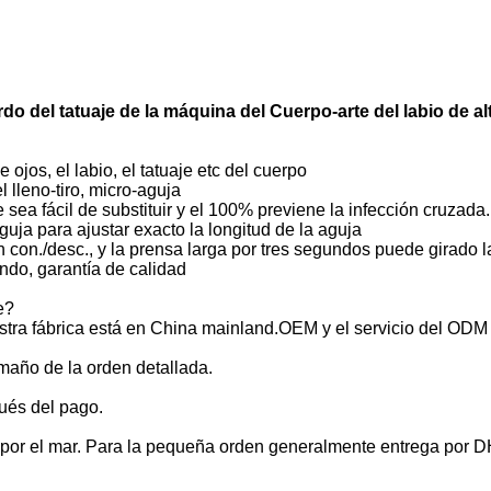
ardo del tatuaje de la máquina del Cuerpo-arte del labio de a
e ojos, el labio, el tatuaje etc del cuerpo
el lleno-tiro, micro-aguja
e sea fácil de substituir y el 100% previene la infección cruzada.
guja para ajustar exacto la longitud de la aguja
n con./desc., y la prensa larga por tres segundos puede girado 
ndo, garantía de calidad
e?
a fábrica está en China mainland.OEM y el servicio del ODM 
amaño de la orden detallada.
ués del pago.
 o por el mar. Para la pequeña orden generalmente entrega por 