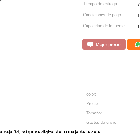
Tiempo de entrega:
7
Condiciones de pago:
T
Capacidad de la fuente:
1
Mejor precio
color:
Precio:
Tamaño:
Gastos de envío:
a ceja 3d
máquina digital del tatuaje de la ceja
,