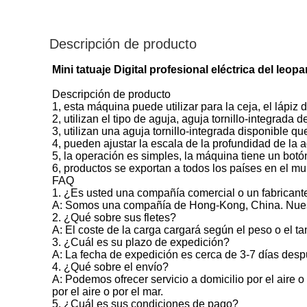
Descripción de producto
Mini tatuaje Digital profesional eléctrica del leop
Descripción de producto
1, esta máquina puede utilizar para la ceja, el lápiz d
2, utilizan el tipo de aguja, aguja tornillo-integrada d
3, utilizan una aguja tornillo-integrada disponible qu
4, pueden ajustar la escala de la profundidad de la a
5, la operación es simples, la máquina tiene un botó
6, productos se exportan a todos los países en el mu
FAQ
1. ¿Es usted una compañía comercial o un fabricant
A: Somos una compañía de Hong-Kong, China. Nuestr
2. ¿Qué sobre sus fletes?
A: El coste de la carga cargará según el peso o el t
3. ¿Cuál es su plazo de expedición?
A: La fecha de expedición es cerca de 3-7 días desp
4. ¿Qué sobre el envío?
A: Podemos ofrecer servicio a domicilio por el aire
por el aire o por el mar.
5. ¿Cuál es sus condiciones de pago?