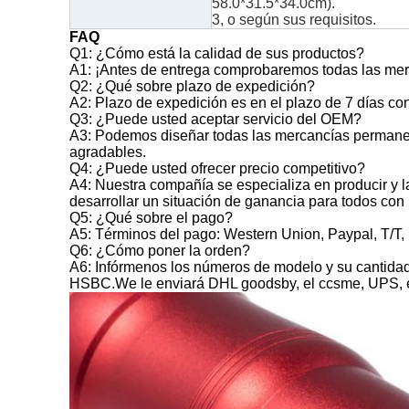
58.0*31.5*34.0cm).
3, o según sus requisitos.
FAQ
Q1: ¿Cómo está la calidad de sus productos?
A1: ¡Antes de entrega comprobaremos todas las mer
Q2: ¿Qué sobre plazo de expedición?
A2: Plazo de expedición es en el plazo de 7 días con
Q3: ¿Puede usted aceptar servicio del OEM?
A3: Podemos diseñar todas las mercancías permanent
agradables.
Q4: ¿Puede usted ofrecer precio competitivo?
A4: Nuestra compañía se especializa en producir y l
desarrollar un situación de ganancia para todos con 
Q5: ¿Qué sobre el pago?
A5: Términos del pago: Western Union, Paypal, T/T,
Q6: ¿Cómo poner la orden?
A6: Infórmenos los números de modelo y su cantidad 
HSBC.We le enviará DHL goodsby, el ccsme, UPS, el f