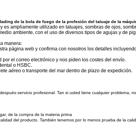
ding de la bola de fuego de la profesión del tatuaje de la máquin
 es ampliamente utilizado en tatuajes, sombras de ojos, sombras
 medio ambiente, con el uso de diversos tipos de agujas y de pigm
ta manera:
tra página web y confirma con nosotros los detalles incluyendo 
por el correo electrónico y nos piden los costes del envío.
idental o HSBC.
te aéreo o transporte del mar dentro de plazo de expedición.
después-servicio profesional. Tan si usted tiene cualquier problema, n
ugar, de la compra de la materia prima
 calidad del producto. También tenemos por lo menos prueba de la cali