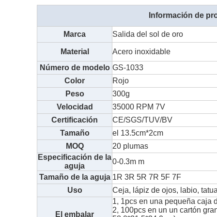
Información de pr
Marca
Salida del sol de oro
Material
Acero inoxidable
Número de modelo
GS-1033
Color
Rojo
Peso
300g
Velocidad
35000 RPM 7V
Certificación
CE/SGS/TUV/BV
Tamaño
el 13.5cm*2cm
MOQ
20 plumas
Especificación de la
0-0.3m m
aguja
Tamaño de la aguja
1R 3R 5R 7R 5F 7F
Uso
Ceja, lápiz de ojos, labio, tatu
1, 1pcs en una pequeña caja d
2, 100pcs en un un cartón gr
El embalar