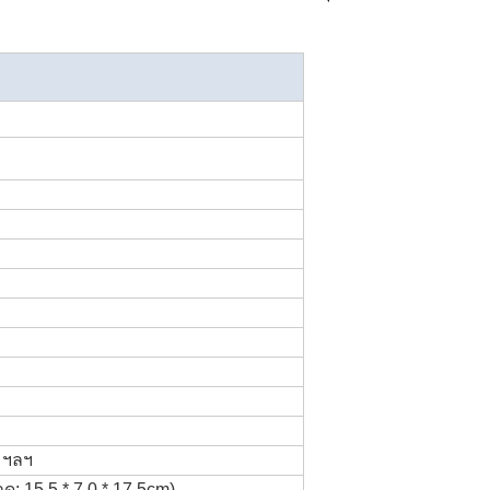
ย ฯลฯ
ด: 15.5 * 7.0 * 17.5cm)