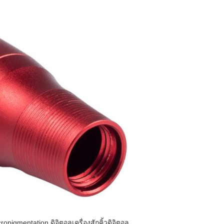
cropigmentation ดิจิตอลเครื่องสักคิ้วดิจิตอล