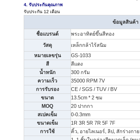
4. รับประกันคุณภาพ
รับประกัน 12 เดือน
ข้อมูลสินค้า
ชื่อแบรนด์
พระอาทิตย์ขึ้นสีทอง
วัสดุ
เหล็กกล้าไร้สนิม
หมายเลขรุ่น
GS-1033
สี
สีแดง
น้ำหนัก
300 กรัม
ความเร็ว
35000 RPM 7V
การรับรอง
CE / SGS / TUV / BV
ขนาด
13.5cm * 2 ซม
MOQ
20 ปากกา
สเปคเข็ม
0-0.3mm
ขนาดเข็ม
1R 3R 5R 7R 5F 7F
การใช้
คิ้ว, อายไลเนอร์, ลิป, สักร่างกา
1, 1 ชิ้นในกล่องสีขนาดเล็ก (ขนา