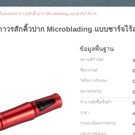
รื่องแต่งหน้าถาวรสักคิ้วปาก Microblading แบบชาร์จไร้สาย
้าถาวรสักคิ้วปาก Microblading แบบชาร์จไร้
ข้อมูลพื้นฐาน
สถานที่กำเนิด:
ป
ชื่อแบรนด์:
G
ได้รับการรับรอง:
หมายเลขรุ่น:
G
จำนวนสั่งซื้อขั้นต่ำ:
2
ราคา:
n
รายละเอียดการบรรจุ:
แ
เวลาการส่งมอบ:
7