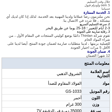
خلال وقت التسليم.
5. oem وأوديإم قبول
خدماتنا
1. الخدمة الممتازة
نحن ملتزمون رضا عملائنا ولدينا المهنية بعد الخدمة. لذلك إذا كان لديك أي
مشكلة ، فلا تتردد في الاتصال بنا.
2. سرعة التسليم السريع
2-3 أيام للتعبير ؛ 18-25 يوما عن طريق البحر
3. رقابة صارمة على الجودة
تقوم شركة Thinlan دائمًا بوضع كوليتي المنتجات في المقام الأول ، من
شراء المواد الخام
للعملية برمتها ، لدينا متطلبات صارمة لضمان جودة المنتج.
أيضا لدينا على
الأقل 5 مرات اختبار الجودة.
4. ضمان الجودة
12 شهرا الضمان
معلومات المنتج
اسم العلامة
الشروق الذهبي
التجارية
مواد
الفولاذ المقاوم للصدأ
رقم الموديل
GS-1033
اللون
أحمر
وزن
300 غرام
سرعة
35000 دورة في الدقيقة 7V