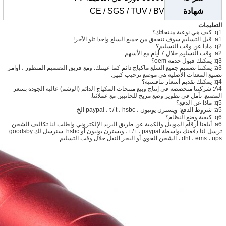
شهادة
CE / SGS / TUV / BV
بحجم
13.5CM * 2CM
التعليمات
q1: كيف هي نوعية منتجاتك؟
موك
أقلام 20
a1: قبل التسليم سوف نتحقق من جميع السلع واحدا تلو الآخر!
q2: ماذا عن وقت التسليم؟
مواصفات الإبرة
0-0.3mm
a2: وقت التسليم خلال 7 أيام مع الأسهم.
q3: يمكنك قبول خدمة oem؟
حجم الإبرة
1R 3R 5R 7R 5F 7F
a3: يمكننا تصميم جميع السلع ماكياج دائم كما عينتك. ومع فريق التصميم المتطور ، أوامر
تصنيع المعدات الأصلية هي موضع ترحيب كبير.
استعمال
الحاجب ، كحل ، الشفاه ، وشم الجسم الخ
q4: يمكنك تقديم أسعار تنافسية؟
1 ، 1 قطع في مربع لون صغير (الحجم: 15.5 * 7.0
A4: شركتنا متخصصة في إنتاج وبيع منتجات المكياج الدائم (الوشم) عالية الجودة بسعر
المصنع. نأمل في تطوير وضع مربح للجانبين مع عملائنا.
* 17.5 سنتيمتر) ،
q5: ماذا عن الدفع؟
التعبئة
2 ، 100pcs التي في علبة واحدة كبيرة (التونسية
a5: شروط الدفع: ويسترن يونيون ، paypal ، t / t ، hsbc الخ
الحجم: 58.0 * 31.5 * 34.0cm).
q6: كيفية وضع النظام؟
3 ، أو وفقا لمتطلباتكم.
a6: أبلغنا أرقام الموديل والكمية عن طريق البريد الإلكتروني واطلب لنا تكاليف الشحن.
ترسل لنا دفعتك بواسطة t / t ، paypal ، ويسترن يونيون أو hsbc. سنرسل لك goodsby
dhl ، ems ، ups ، الشحن الجوي أو البحر النقل خلال وقت التسليم.