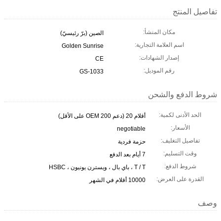
تفاصيل المنتج
مكان المنشأ:
الصين (برّ رئيسيّ)
اسم العلامة التجارية:
Golden Sunrise
إصدار الشهادات:
CE
رقم الموديل:
GS-1033
شروط الدفع والشحن
الحد الأدنى لكمية:
أقلام 20 (دعم OEM 200 على الأقل)
الأسعار:
negotiable
تفاصيل التغليف:
حزمة فردية
وقت التسليم:
7 أيام بعد الدفع
شروط الدفع:
T / T ، باي بال ، ويسترن يونيون ، HSBC
القدرة على العرض:
10000 أقلام في الشهر
وصف