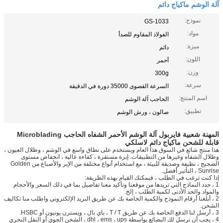
آلة الوشم ماكياج دائم
نموذج:
GS-1033
مواد:
الفولاذ المقاوم للصدأ
ميزة:
دائم
اللون:
أحمر
وزن:
300g
سرعة:
السرعة القصوى 35000 دورة في الدقيقة
اسم المنتج:
الحاجب آلة الوشم
تطبيق:
صالون ، ورش الوشم
المهنة شعبية فايربول آلة الوشم الأحمر الشفاه الحاجب Microblading
قابلة للشحن ماكياج دائم لاسلكي
هذا منتج شائع في السوق هذا العام ويستخدم على نطاق واسع في الوشم ، وظلال العيون ،
وظلال الشفاه وغيرها من التطبيقات. إبرة مستقرة ، كفاءة عالية ، انخفاض مستوى
الضجيج ، نظيفة وصديقة للبيئة ، مع استخدام أنواع مختلفة من الإبر والأصباغ من Golden
Sunrise ، التأثير أفضل.
إذا كنت ترغب في الطلب ، فيمكنك القيام بهذه الطريقة:
1 ، حدد النماذج التي تريدها من موقعنا وتأكيد معنا تفاصيل بما في ذلك السعر والأحجام
والمواد والحد الأدنى لكمية الطلب ، إلخ.
2 ، أبلغنا أرقام النموذج والكمية الخاصة بك عن طريق البريد الإلكتروني واطلب منا تكاليف
الشحن.
3 ، أرسل لنا الدفع الخاصة بك عن طريق T / T ، باي بال ، ويسترن يونيون أو HSBC.
4 ، يجب أن نرسل لك البضائع بواسطة dhl ، ems ، ups ، الشحن الجوي أو النقل البحري