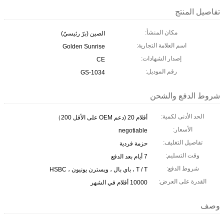
تفاصيل المنتج
مكان المنشأ:
الصين (برّ رئيسيّ)
اسم العلامة التجارية:
Golden Sunrise
إصدار الشهادات:
CE
رقم الموديل:
GS-1034
شروط الدفع والشحن
الحد الأدنى لكمية:
أقلام 20 (دعم OEM على الأقل 200）
الأسعار:
negotiable
تفاصيل التغليف:
حزمة فردية
وقت التسليم:
7 أيام بعد الدفع
شروط الدفع:
T / T ، باي بال ، ويسترن يونيون ، HSBC
القدرة على العرض:
10000 أقلام في الشهر
وصف