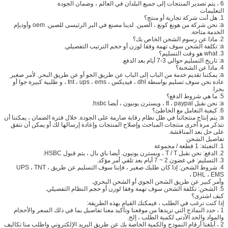
6 ، يتم تصدير المنتجات إلى جميع البلدان في العالم ، وضمان الجودة
التعليمات
1. هل أنت شركة تجارية أو منتج؟
a: نحن شركة من هونغ كونغ ، الصين. لدينا مصنع في البر الرئيسى للصين. oem وأوديإم
الخدمة متاحة.
2. ماذا عن رسوم الشحن الخاص بك؟
a: تكلفة الشحن سوف تهمة وفقا لوزن أو حجم الترتيب التفصيلي.
3. what هو وقت التسليم؟
a: تاريخ التسليم حوالي 3-7 أيام بعد الدفع.
4. ماذا عن الشحنة؟
a: يمكننا تقديم خدمة من الباب إلى الباب عن طريق الجو أو عن طريق البحر. لأمر صغير
عادة نحن سوف تسليم بواسطة dhl ، فيديكس ، tnt ، ups ، ems ، و طلبية كبيرة جوا أو
بحرا.
5. ما هي شروط الدفع؟
a: نحن نقبل tt ، paypal ، ويسترن يونيون ، أيضا hsbc.
6. كيفية التعامل مع الخاطئ؟
a: يتم إنتاج منتجاتنا في ظل نظام رقابة صارمة على الجودة. خلال فترة الضمان ، يمكننا أن
نتذكر مرة أخرى منتجات المباحث وإصلاح المنتجات وإعادة إرسالها لك أو يمكن أن نتفق
على حل بعد المناقشة.
تفاصيل الشحن
1. التعبئة: 1 قطعة / مجموعة
2. الدفع: نحن نقبل T / T ، ويسترن يونيون. أيضا باي بال ، يتم قبول HSBC.
3. التسليم: في غضون 2 ~ 7 أيام بعد تلقي أمر مؤكد.
4. شروط الشحن: إذا كان طلبك صغير ، فإننا سوف التسليم عن طريق UPS ، TNT ،
DHL ، EMS ،
وأمر كبير عن طريق الشحن الجوي أو الشحن البحري.
5. الشحن: تكلفة الشحن سوف تهمة وفقا لوزن أو حجم النظام التفصيلي.
كيف اشترى؟
إذا كنت ترغب في الطلب ، فيمكنك القيام بهذه الطريقة:
1 ، حدد النماذج التي تريدها من موقعنا وتأكيد معنا تفاصيل بما في ذلك السعر والأحجام
والمواد والحد الأدنى لكمية الطلب ، إلخ.
2 ، أبلغنا أرقام النموذج والكمية الخاصة بك عن طريق البريد الإلكتروني واطلب منا تكاليف