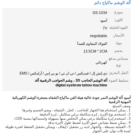
آلة الوشم ماكياج دائم
نموذج:
GS-1034
اللون:
أسود
القوة العاملة:
7V
الأسعار:
negotiable
مواد:
الفولاذ المقاوم للصدأ
بحجم:
13.5CM * 2CM
مسدّس مدفع
كهربائي
نوع:
النقل البحري:
دي إتش إل / فيديكس / تي ان تي / يو بي إس / أرامكس / EMS
تسليط الضوء:
آلة الوشم الحاجب 3D ، وشم الحواجب الرقمية آلة
,
digital eyebrow tattoo machine
أسود آلة الوشم النمر جودة عالية هيئة الفن ماكياج الشفاه مصغرة الوشم الكهربائية
المهنية الرقمية
وصف المنتج
1 ، يمكن استخدام هذا الجهاز للحاجب ، كحل ، الشفاه ، وشم الجسم وغيرها
2 ، استخدم نوع الإبرة ، إبرة متكاملة برغي متكامل ، إبرة الدقيقة
3 ، استخدم إبرة متكاملة برغي يمكن التخلص منها بسهولة واستبدالها بنسبة 100٪.
4 ، يمكن ضبط مقياس عمق الإبرة لضبط طول الإبرة بدقة
5 ، العملية بسيطة ، والجهاز لديه زر تشغيل / إيقاف ، ويمكن تشغيل الضغط لفترة طويلة
لمدة ثلاث ثوان على الجهاز