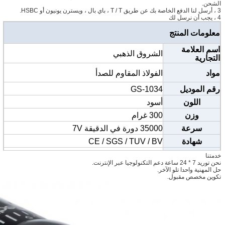
الشحن.
3 ، أرسل لنا الدفع الخاصة بك عن طريق T / T ، باي بال ، ويسترن يونيون أو HSBC.
4 ، يجب أن نرسل لك
معلومات المنتج
اسم العلامة
الشروق الذهبي
التجارية
مواد
الفولاذ المقاوم للصدأ
رقم الموديل
GS-1034
اللون
أسود
وزن
300 غرام
سرعة
35000 دورة في الدقيقة 7V
شهادة
CE / SGS / TUV / BV
بحجم
13.5CM * 2CM
خدمتنا
نحن توريد 7 * 24 ساعة دعم التكنولوجيا عبر الإنترنت.
موك
أقلام 20
حل المهنية واحدا تلو الآخر.
تكوين مخصص مقبول.
مواصفات الإبرة
0.35-0.4mm
حجم الإبرة
1R 3R 5R 7R 5F 7F
استعمال
الحاجب ، كحل ، الشفاه ، وشم الجسم الخ