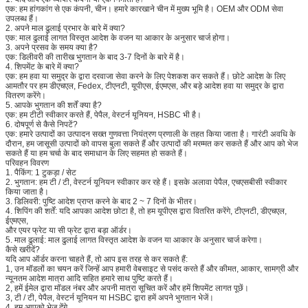
एक: हम हांगकांग से एक कंपनी, चीन। हमारे कारखाने चीन में मुख्य भूमि है। OEM और ODM सेवा
उपलब्ध हैं।
2. अपने माल ढुलाई प्रभार के बारे में क्या?
एक: माल ढुलाई लागत विस्तृत आदेश के वजन या आकार के अनुसार चार्ज होगा।
3. अपने प्रसव के समय क्या है?
एक: डिलीवरी की तारीख भुगतान के बाद 3-7 दिनों के बारे में है।
4. शिपमेंट के बारे में क्या?
एक: हम हवा या समुद्र के द्वारा दरवाजा सेवा करने के लिए पेशकश कर सकते हैं। छोटे आदेश के लिए
आमतौर पर हम डीएचएल, Fedex, टीएनटी, यूपीएस, ईएमएस, और बड़े आदेश हवा या समुद्र के द्वारा
वितरण करेंगे।
5. आपके भुगतान की शर्तें क्या है?
एक: हम टीटी स्वीकार करते हैं, पेपैल, वेस्टर्न यूनियन, HSBC भी है।
6. दोषपूर्ण से कैसे निपटें?
एक: हमारे उत्पादों का उत्पादन सख्त गुणवत्ता नियंत्रण प्रणाली के तहत किया जाता है। गारंटी अवधि के
दौरान, हम जासूसी उत्पादों को वापस बुला सकते हैं और उत्पादों की मरम्मत कर सकते हैं और आप को भेज
सकते हैं या हम चर्चा के बाद समाधान के लिए सहमत हो सकते हैं।
परिवहन विवरण
1. पैकिंग: 1 टुकड़ा / सेट
2. भुगतान: हम टी / टी, वेस्टर्न यूनियन स्वीकार कर रहे हैं। इसके अलावा पेपैल, एचएसबीसी स्वीकार
किया जाता है।
3. डिलिवरी: पुष्टि आदेश प्राप्त करने के बाद 2 ~ 7 दिनों के भीतर।
4. शिपिंग की शर्तें: यदि आपका आदेश छोटा है, तो हम यूपीएस द्वारा वितरित करेंगे, टीएनटी, डीएचएल,
ईएमएस,
और एयर फ्रेट या सी फ्रेट द्वारा बड़ा ऑर्डर।
5. माल ढुलाई: माल ढुलाई लागत विस्तृत आदेश के वजन या आकार के अनुसार चार्ज करेगा।
कैसे खरीदें?
यदि आप ऑर्डर करना चाहते हैं, तो आप इस तरह से कर सकते हैं:
1, उन मॉडलों का चयन करें जिन्हें आप हमारी वेबसाइट से पसंद करते हैं और कीमत, आकार, सामग्री और
न्यूनतम आदेश मात्रा आदि सहित हमारे साथ पुष्टि करते हैं।
2, हमें ईमेल द्वारा मॉडल नंबर और अपनी मात्रा सूचित करें और हमें शिपमेंट लागत पूछें।
3, टी / टी, पेपैल, वेस्टर्न यूनियन या HSBC द्वारा हमें अपने भुगतान भेजें।
4, हम आपको भेज देंगे