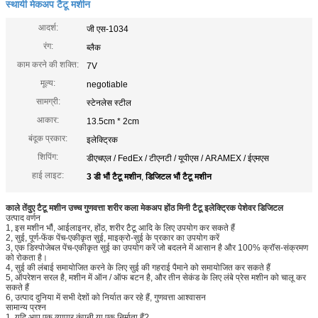
स्थायी मेकअप टैटू मशीन
आदर्श:
जी एस-1034
रंग:
ब्लैक
काम करने की शक्ति:
7V
मूल्य:
negotiable
सामग्री:
स्टेनलेस स्टील
आकार:
13.5cm * 2cm
बंदूक प्रकार:
इलेक्ट्रिक
शिपिंग:
डीएचएल / FedEx / टीएनटी / यूपीएस / ARAMEX / ईएमएस
हाई लाइट:
3 डी भौं टैटू मशीन
,
डिजिटल भौं टैटू मशीन
काले तेंदुए टैटू मशीन उच्च गुणवत्ता शरीर कला मेकअप होंठ मिनी टैटू इलेक्ट्रिक पेशेवर डिजिटल
उत्पाद वर्णन
1, इस मशीन भौं, आईलाइनर, होंठ, शरीर टैटू आदि के लिए उपयोग कर सकते हैं
2, सुई, पूर्ण-फेंक पेंच-एकीकृत सुई, माइक्रो-सुई के प्रकार का उपयोग करें
3, एक डिस्पोजेबल पेंच-एकीकृत सुई का उपयोग करें जो बदलने में आसान है और 100% क्रॉस-संक्रमण
को रोकता है।
4, सुई की लंबाई समायोजित करने के लिए सुई की गहराई पैमाने को समायोजित कर सकते हैं
5, ऑपरेशन सरल है, मशीन में ऑन / ऑफ बटन है, और तीन सेकंड के लिए लंबे प्रेस मशीन को चालू कर
सकते हैं
6, उत्पाद दुनिया में सभी देशों को निर्यात कर रहे हैं, गुणवत्ता आश्वासन
सामान्य प्रश्न
1. यदि आप एक व्यापार कंपनी या एक निर्माता हैं?