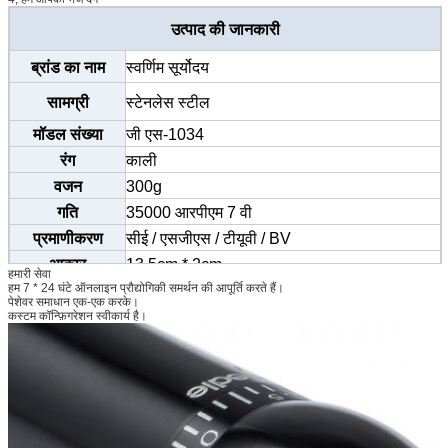
उत्पाद की जानकारी
ब्रांड का नाम
स्वर्णिम सूर्योदय
सामग्री
स्टेनलेस स्टील
मॉडल संख्या
जी एस-1034
रंग
काली
वजन
300g
गति
35000 आरपीएम 7 वी
प्रमाणीकरण
सीई / एसजीएस / टीयूवी / BV
आकार
13.5cm * 2cm
हमारी सेवा
हम 7 * 24 घंटे ऑनलाइन प्रौद्योगिकी समर्थन की आपूर्ति करते हैं।
MOQ
20 पेन
पेशेवर समाधान एक-एक करके।
सुई विशिष्टता
0.35-0.4mm
कस्टम कॉन्फ़िगरेशन स्वीकार्य है।
सुई का आकार
1 आर 3 आर 5 आर 7 आर 5 एफ 7 एफ
प्रयोग
आइब्रो, आईलाइनर, लिप, बॉडी टैटू आदि