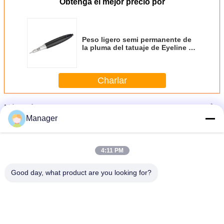
Obtenga el mejor precio por
Peso ligero semi permanente de
la pluma del tatuaje de Eyeline de
la máquina del tatuaje del
maquillaje del salón
Charlar
Más
Máquina de tatuaje maquillaje permanente
Manager
4:11 PM
Good day, what product are you looking for?
l
Cuerpo de máquina profesional eléctrico negro del tatuaje del leopardo de
Digitaces - labio del maquillaje del arte