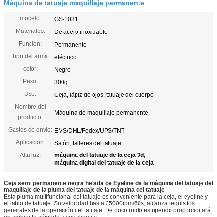
Máquina de tatuaje maquillaje permanente
modelo:
GS-1031
Materiales:
De acero inoxidable
Función:
Permanente
Tipo del arma:
eléctrico
color:
Negro
Peso:
300g
Uso:
Ceja, lápiz de ojos, tatuaje del cuerpo
Nombre del
Máquina de maquillaje permanente
producto:
Gastos de envío:
EMS/DHL/Fedex/UPS/TNT
Aplicación:
Salón, talleres del tatuaje
Alta luz:
máquina del tatuaje de la ceja 3d
,
máquina digital del tatuaje de la ceja
Ceja semi permanente negra helada de Eyeline de la máquina del tatuaje del
maquillaje de la pluma del tatuaje de la máquina del tatuaje
Esta pluma multifuncional del tatuaje es conveniente para la ceja, el eyeline y
el labio de tatuaje. Su velocidad hasta 35000rpm/60s, alcanza requisitos
generales de la operación del tatuaje. De poco ruido estupendo proporcionará
un ambiente cómodo a sus clientes.