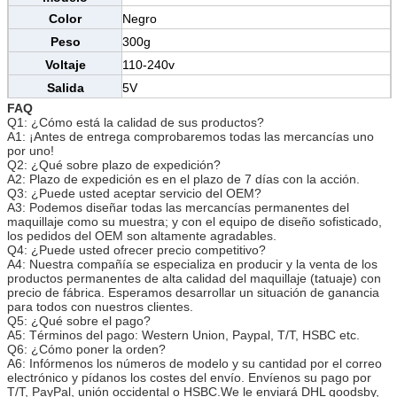
Color
Negro
Peso
300g
Voltaje
110-240v
Salida
5V
FAQ
Velocidad
Velocidad máxima 35000 RPM
Q1: ¿Cómo está la calidad de sus productos?
Certificación
CE/SGS/TUV/BV
A1: ¡Antes de entrega comprobaremos todas las mercancías uno
por uno!
Tamaño
el 13.5cm*2cm
Q2: ¿Qué sobre plazo de expedición?
A2: Plazo de expedición es en el plazo de 7 días con la acción.
MOQ
20 plumas
Q3: ¿Puede usted aceptar servicio del OEM?
Especificación de
A3: Podemos diseñar todas las mercancías permanentes del
0.35-0.4m m
la aguja
maquillaje como su muestra; y con el equipo de diseño sofisticado,
los pedidos del OEM son altamente agradables.
Tamaño de la
1R 3R 5R 7R 5F 7F etc.
Q4: ¿Puede usted ofrecer precio competitivo?
aguja
A4: Nuestra compañía se especializa en producir y la venta de los
Uso
Ceja, lápiz de ojos, labio, tatuaje etc del cuerpo
productos permanentes de alta calidad del maquillaje (tatuaje) con
precio de fábrica. Esperamos desarrollar un situación de ganancia
para todos con nuestros clientes.
Q5: ¿Qué sobre el pago?
A5: Términos del pago: Western Union, Paypal, T/T, HSBC etc.
Q6: ¿Cómo poner la orden?
A6: Infórmenos los números de modelo y su cantidad por el correo
electrónico y pídanos los costes del envío. Envíenos su pago por
T/T, PayPal, unión occidental o HSBC.We le enviará DHL goodsby,