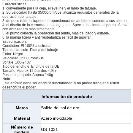
Características:
1. conveniente para la ceja, el eyeline y el labio de tatuaje.
2. Su velocidad hasta 35000rpm/60s, alcanza requisitos generales de la
operación del tatuaje.
3. de poco ruido estupendo proporcionará un ambiente cómodo a sus clientes.
4. el diseño de la cerradura de la aguja del Special, haciendo el perno afianza
con abrazadera más firmemente.
5. el punto conecta la operación del punto, más delicado y estable.
6. la manija ligera y antirresbaladiza es fácil de agarrar.
Especificación:
Condición: El 100% a estrenar
Tipo del artículo: Pluma del tatuaje
Color: Negro
Velocidad: 35000rpm/60s
Voltaje: 100-240v
Tipo del enchufe: Enchufe de la UE
Tamaño: Approx.12.5cm/los 4.9in
Peso del paquete: Approx.140g
Nota:
Este artículo debe ser enchufe funcionando, y no puede trabajar si usted
desenchufa el poder.
Información de producto
Marca
Salida del sol de oro
Material
Acero inoxidable
Número de
GS-1031
modelo