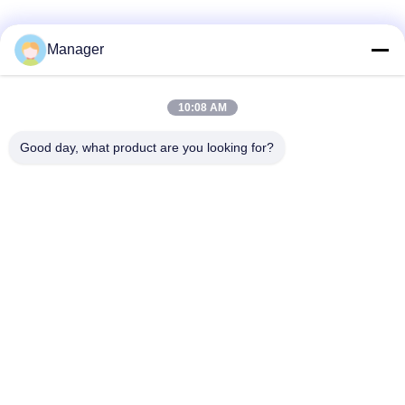
Manager
Etiquetas:
máquina digital del tatuaje de la ceja
,
máquina del tatuaje de la ceja 3d
,
10:08 AM
máquina digital del micropigmentation
Good day, what product are you looking for?
Obtenga el mejor precio por
DC7V 1A que pulen maquillaje
permanente tatúan velocidad
variable infinita de la
ametralladora
Charlar
Más
Máquina de tatuaje maquillaje permanente