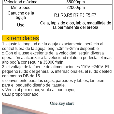
Velocidad máxima
35000rpm
Min.Speed
22000rpm
Cartucho de la
R1.R3.R5 R7 F3.F5.F7
aguja
Ceja, lápiz de ojos, labio, maquillaje de
Uso
la permanente del areola
Extremidades
1. ajuste la longitud de la aguja exactamente, perfecto al
control fuera de la aguja length.0mm~2mm disponible
Con el ajuste excelente de la velocidad, según diversa
2.
operación a alcanzar a la velocidad rotatoria perfecta, el más
alto podía conseguir a 35000r/min.
3. el voltaje de la fuente de alimentación es 110V ~240V. El
pequeño ruido del general 6. internacionales, el ruido dealed
con menos DB de 15.
conveniente para las cejas, párpados y labios, también
4.
para el pequeño diseño del tatuaje.
Venta al por menor, venta al por mayor,
5.
OEM proporcionado