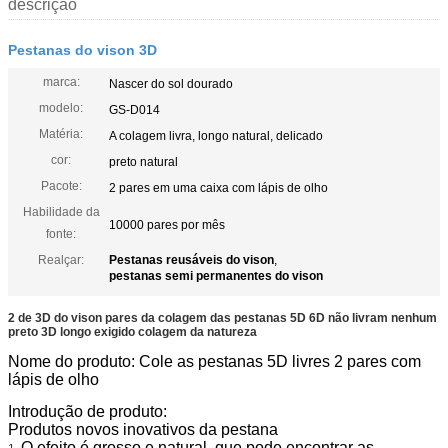
descrição
Pestanas do vison 3D
marca:
Nascer do sol dourado
modelo:
GS-D014
Matéria:
A colagem livra, longo natural, delicado
cor:
preto natural
Pacote:
2 pares em uma caixa com lápis de olho
Habilidade da
10000 pares por mês
fonte:
Realçar:
Pestanas reusáveis do vison
,
pestanas semi permanentes do vison
2 de 3D do vison pares da colagem das pestanas 5D 6D não livram nenhum
preto 3D longo exigido colagem da natureza
Nome do produto: Cole as pestanas 5D livres 2 pares com
lápis de olho
Introdução de produto:
Produtos novos inovativos da pestana
O efeito é grosso e natural, que pode encontrar as