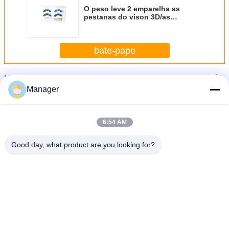
O peso leve 2 emparelha as
pestanas do vison 3D/as
pestanas falsas beleza natural
bate-papo
Mais
Pestanas do vison 3D
Manager
6:54 AM
Good day, what product are you looking for?
As pestanas falsificadas do vison 3D da fibra encenam a ferramenta natural da
beleza da composição feito a mão
Mude a língua
Portuguese