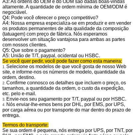
A3: As ordens do OEM e do ODM são dadas boas-vindas
altamente. A quantidade de ordem mínima de OEM/ODM é
negociável.
Q4: Pode você oferecer o preço competitivo?
A4: Nossa empresa especializa-se em produzir e em vender
os produtos permanentes de alta qualidade da composição
(tatuagem) com preço de fábrica. Nós esperamos
desenvolver um situação vantajosa para ambas as partes
com nossos clientes.
Q5: Que sobre o pagamento?
A5: União de T/T, paypal, ocidental ou HSBC.
Se você quer pedir, você pode fazer como esta maneira:
Selecione os modelos de que você gosta de nosso Web
1.
site, e informe-nos os números de modelo, quantidade da
ordem, destino.
Confirme connosco os detalhes que incluem o preço, os
2.
tamanhos, a quantidade da ordem, o custo da expedição,
etc. pelo e-mail.
Envie-nos seu pagamento por T/T, paypal ou por HSBC.
3.
Nós enviar-lhe-emos bens por DHL, por EMS, por UPS,
4.
por carga aérea ou por transporte do mar dentro do prazo de
entrega.
Termos do transporte:
Se sua ordem é pequena, nós entrega por UPS, por TNT, por