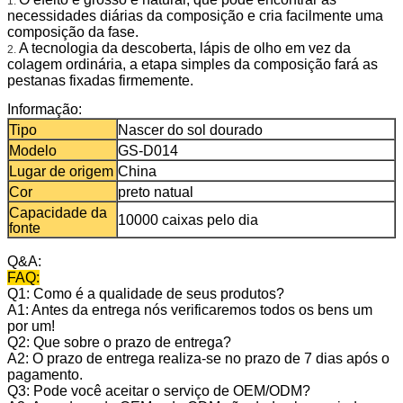
1.
necessidades diárias da composição e cria facilmente uma
composição da fase.
A tecnologia da descoberta, lápis de olho em vez da
2.
colagem ordinária, a etapa simples da composição fará as
pestanas fixadas firmemente.
Informação:
Tipo
Nascer do sol dourado
Modelo
GS-D014
Lugar de origem
China
Cor
preto natual
Capacidade da
10000 caixas pelo dia
fonte
Q&A:
FAQ:
Q1: Como é a qualidade de seus produtos?
A1: Antes da entrega nós verificaremos todos os bens um
por um!
Q2: Que sobre o prazo de entrega?
A2: O prazo de entrega realiza-se no prazo de 7 dias após o
pagamento.
Q3: Pode você aceitar o serviço de OEM/ODM?