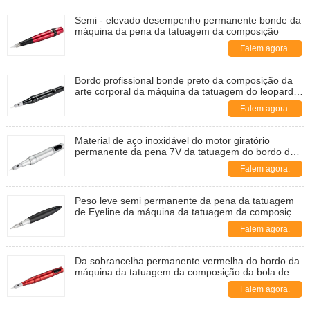
Semi - elevado desempenho permanente bonde da
máquina da pena da tatuagem da composição
Falem agora.
Bordo profissional bonde preto da composição da
arte corporal da máquina da tatuagem do leopardo
de Digitas
Falem agora.
Material de aço inoxidável do motor giratório
permanente da pena 7V da tatuagem do bordo da
sobrancelha da composição
Falem agora.
Peso leve semi permanente da pena da tatuagem
de Eyeline da máquina da tatuagem da composição
do salão de beleza
Falem agora.
Da sobrancelha permanente vermelha do bordo da
máquina da tatuagem da composição da bola de
fogo da profissão rádio recarregável de
Falem agora.
Microblading