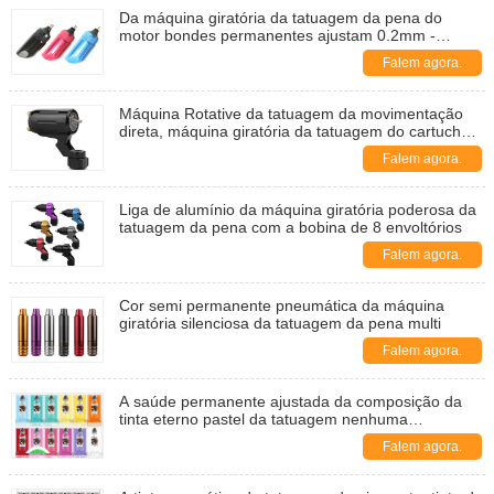
Da máquina giratória da tatuagem da pena do
motor bondes permanentes ajustam 0.2mm -
3.0mm
Falem agora.
Máquina Rotative da tatuagem da movimentação
direta, máquina giratória da tatuagem do cartucho
cor-de-rosa
Falem agora.
Liga de alumínio da máquina giratória poderosa da
tatuagem da pena com a bobina de 8 envoltórios
Falem agora.
Cor semi permanente pneumática da máquina
giratória silenciosa da tatuagem da pena multi
Falem agora.
A saúde permanente ajustada da composição da
tinta eterno pastel da tatuagem nenhuma
desvanece-se duração do efeito
Falem agora.