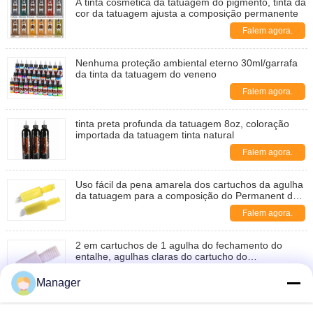
A tinta cosmética da tatuagem do pigmento, tinta da
cor da tatuagem ajusta a composição permanente
Falem agora.
Nenhuma proteção ambiental eterno 30ml/garrafa
da tinta da tatuagem do veneno
Falem agora.
tinta preta profunda da tatuagem 8oz, coloração
importada da tatuagem tinta natural
Falem agora.
Uso fácil da pena amarela dos cartuchos da agulha
da tatuagem para a composição do Permanent da
sobrancelha
Falem agora.
2 em cartuchos de 1 agulha do fechamento do
entalhe, agulhas claras do cartucho do
turbocompressor da sobrancelha
Falem agora.
Manager
Micro Nano da categoria médica dos cartuchos da