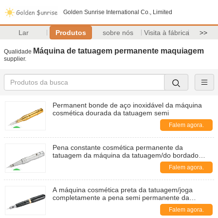
Golden Sunrise International Co., Limited
Lar
Produtos
sobre nós
Visita à fábrica
>>
Máquina de tatuagem permanente maquiagem
Qualidade
supplier.
Permanent bonde de aço inoxidável da máquina
cosmética dourada da tatuagem semi
Falem agora.
Pena constante cosmética permanente da
tatuagem da máquina da tatuagem/do bordado
agulha rápida da coloração
Falem agora.
A máquina cosmética preta da tatuagem/joga
completamente a pena semi permanente da
sobrancelha
Falem agora.