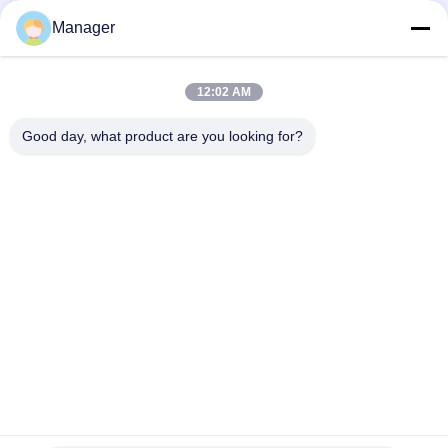
Peso colorindo fácil 20g cabeças manuais de
alumínio da pena de Microblading das multi
Manager
Falem agora.
Menos pena cosmética da tatuagem da vibração,
12:02 AM
lâmina manual das cores da pena três da tatuagem
da sobrancelha
Falem agora.
Good day, what product are you looking for?
1 / 2
Mude a língua
Portuguese
Casa
|
sobre nós
|
Mapa do Site
|
Política de Privacidade
Opinião do Desktop
Copyright © 2019 - 2026 Golden Sunrise International Co., Limited.
All rights reserved.