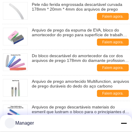
Pele não ferida engrossada descartável curvada
178mm * 20mm * 4mm dos arquivos de prego
Falem agora.
Arquivo de prego da espuma de EVA, bloco do
amortecedor do prego para superfície de trabalho
funcional do cuidado do dedo a multi
Falem agora.
Do bloco descartável do amortecedor da cor dos
arquivos de prego 178mm do diamante profissional
Multifunction
Falem agora.
Arquivo de prego amortecido Multifunction, arquivos
de prego duráveis do dedo do aço carbono
Falem agora.
Arquivos de prego descartáveis materiais do
esmeril que lustram o bloco para o principiantes da
arte do prego
Falem agora.
Manager