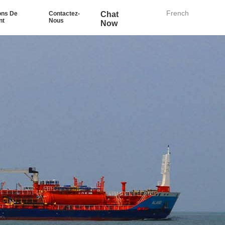
French
ons De
Contactez-
Chat
nt
Nous
Now