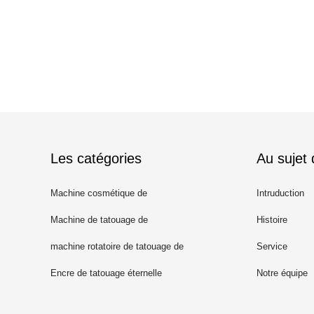
Les catégories
Au sujet
Machine cosmétique de
Intruduction
tatouage
Machine de tatouage de
Histoire
maquillage permanent
machine rotatoire de tatouage de
Service
stylo
Encre de tatouage éternelle
Notre équipe