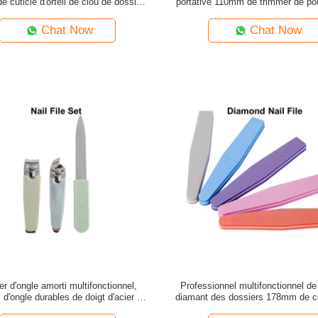
e cuticle d'orteil de clou de dossiers
portative 110mm de trimmer de po
de clou
cuticle
Chat Now
Chat Now
r d'ongle amorti multifonctionnel,
Professionnel multifonctionnel de
 d'ongle durables de doigt d'acier au
diamant des dossiers 178mm de c
carbone
bloc jetable de tampon