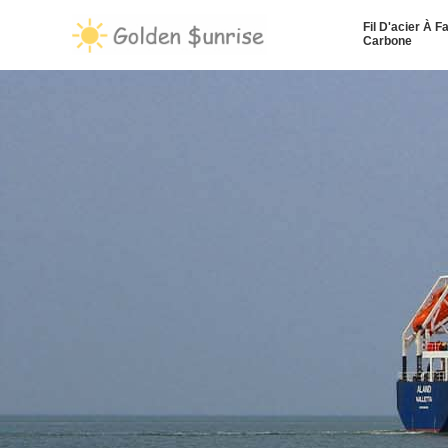
Fil D'acier À F
Carbone