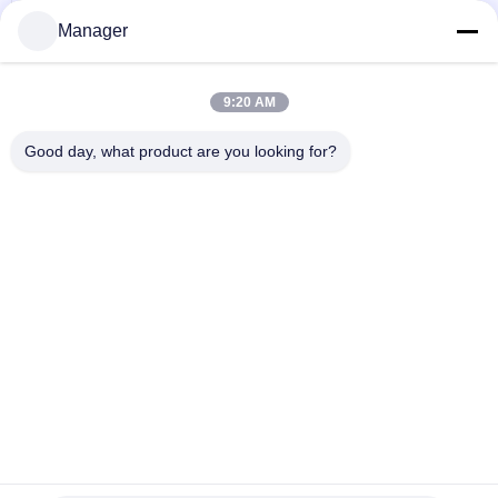
Câble stable jaune Blad de la taille 0.25mm de
maquillage d'aiguilles permanentes de machine
Manager
Parlez Maintenant.
Aiguilles permanentes de maquillage d'arc haut-
9:20 AM
bas, aiguilles jetables de Microblading
Parlez Maintenant.
Good day, what product are you looking for?
1 / 2
Changez la langue
French
Accueil
|
à propos de nous
|
Plan du site
|
Politique de confidentialité
Vue de bureau
Copyright © 2019 - 2026 Golden Sunrise International Co., Limited.
All rights reserved.