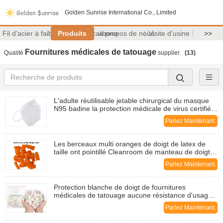
Golden Sunrise International Co., Limited
Fil d'acier à faible teneur en carbone
Produits
à propos de nous
Visite d'usine
>>
Fournitures médicales de tatouage
Qualité
supplier.
(13)
L'adulte réutilisable jetable chirurgical du masque
N95 badine la protection médicale de virus certifiée
par FDA de masque protecteur
Parlez Maintenant.
Les berceaux multi oranges de doigt de latex de
taille ont pointillé Cleanroom de manteau de doigt
de glissement de gants de doigt l'anti
Parlez Maintenant.
Protection blanche de doigt de fournitures
médicales de tatouage aucune résistance d'usage
de Harmness
Parlez Maintenant.