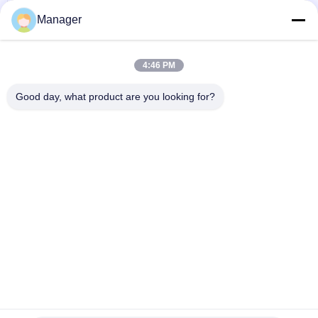
Diamètre facile 12mm d'utilisation de tatouage de
tailles multiples sûres de fournitures médicales
Manager
Parlez Maintenant.
Tampons de coton médicaux de sécurité,
4:46 PM
écouvillons inclinés par coton stérile pour la poudre
résiduelle de maquillage
Parlez Maintenant.
Good day, what product are you looking for?
1 / 2
Changez la langue
French
Accueil
|
à propos de nous
|
Plan du site
|
Politique de confidentialité
Vue de bureau
Copyright © 2019 - 2026 Golden Sunrise International Co., Limited.
All rights reserved.