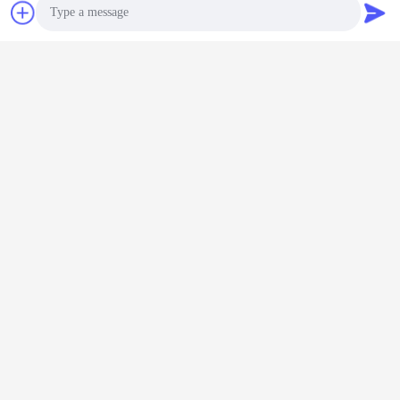
Bate-papo
Photo
Video Call
Audio Call
Etiquetas:
pena do cartucho da tatuagem
,
agulhas do cartucho do turbocompressor
,
cartucho da agulha da elite
Obter o melhor preço para