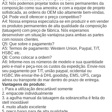
A3: Nós podemos projetar todos os bens permanentes da
composição como sua amostra; e com a equipe de projeto
sofisticada, as ordens do OEM são altamente bem-vindas.
Q4: Pode você oferecer o preço competitivo?
A4: Nossa empresa especializa-se em produzir e em vender
os produtos permanentes de alta qualidade da composição
(tatuagem) com preço de fábrica. Nós esperamos
desenvolver um situação vantajosa para ambas as partes
com nossos clientes.
Q5: Que sobre o pagamento?
A5: Termos de pagamento: Western Union, Paypal, T/T,
HSBC etc.
Q6: Como colocar a ordem?
A6: Informe-nos os números de modelo e sua quantidade
pelo e-mail e peça-nos os custos da expedição. Envie-nos
seu pagamento por T/T, união paypal, ocidental ou
HSBC.We enviar-lhe-á DHL goodsby, EMS, UPS, carga
aérea ou transporte do mar dentro do prazo de entrega.
Vantagens do produto:
Para a utilização descartável somente
1.
2. empacote individualmente
3. a agulha manual da tatuagem da sobrancelha é feita do
stell inoxidável
4. muito afiado excelente
5. preço baixo para de alta qualidade