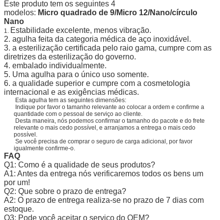
Este produto tem os seguintes 4
modelos:
Micro quadrado de 9/Micro 12/Nano/círculo
Nano
Estabilidade excelente, menos vibração.
1.
2. agulha feita da categoria médica de aço inoxidável.
3. a esterilização certificada pelo raio gama, cumpre com as
diretrizes da esterilização do governo.
4. embalado individualmente.
5. Uma agulha para o único uso somente.
6. a qualidade superior e cumpre com a cosmetologia
internacional e as exigências médicas.
Esta agulha tem as seguintes dimensões:
Indique por favor o tamanho relevante ao colocar a ordem e confirme a
quantidade com o pessoal de serviço ao cliente.
Desta maneira, nós podemos confirmar o tamanho do pacote e do frete
relevante o mais cedo possível, e arranjamos a entrega o mais cedo
possível.
Se você precisa de comprar o seguro de carga adicional, por favor
igualmente confirme-o.
FAQ
Q1: Como é a qualidade de seus produtos?
A1: Antes da entrega nós verificaremos todos os bens um
por um!
Q2: Que sobre o prazo de entrega?
A2: O prazo de entrega realiza-se no prazo de 7 dias com
estoque.
Q3: Pode você aceitar o serviço do OEM?