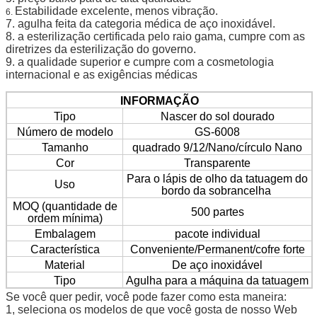
Estabilidade excelente, menos vibração.
6.
7. agulha feita da categoria médica de aço inoxidável.
8. a esterilização certificada pelo raio gama, cumpre com as
diretrizes da esterilização do governo.
9. a qualidade superior e cumpre com a cosmetologia
internacional e as exigências médicas
INFORMAÇÃO
Tipo
Nascer do sol dourado
Número de modelo
GS-6008
Tamanho
quadrado 9/12/Nano/círculo Nano
Cor
Transparente
Para o lápis de olho da tatuagem do
Uso
bordo da sobrancelha
MOQ (
quantidade de
500 partes
ordem mínima
)
Embalagem
pacote individual
Característica
Conveniente/Permanent/cofre forte
Material
De aço inoxidável
Tipo
Agulha para a máquina da tatuagem
Se você quer pedir, você pode fazer como esta maneira:
1, seleciona os modelos de que você gosta de nosso Web