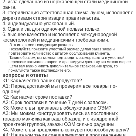
2. игла сделанная из нержавеющей стали медицинской
ранга.
3. стерилизация аттестованная гамма-лучом, исполняет с
директивами стерилизации правительства.
4. индивидуально упакованный.
5. Одна игла для одиночной пользы только.
6. высшее качество и исполняет с международной
косметологией и медицинскими требованиями.
Эта игла имеет следующие размеры:
Пожалуйста покажите уместный размер делая заказ заказ и
подтвердите количество с штатом обслуживания клиента.
Таким образом, мы можем подтвердить размер пакета и уместной
перевозки как можно скорее, и аранжируем доставку как можно скорее.
Если вам нужно купить дополнительное страхование груза, то
пожалуйста также подтвердите его.
вопросы и ответы
К1: Как качество ваших продуктов?
А1: Перед доставкой мы проверим все товары по-
одному!
К2: Как насчет сроке поставки?
А2: Срок поставки в течение 7 дней с запасом.
К3: Можете вы признавать обслуживание ОЭМ?
А3: Мы можем конструировать весь из постоянных
товаров макияжа как ваш образец; и с изощренной
проектной группой, заказы ОЭМ сильно радушны.
К4: Можете вы предложить конкурентоспособную цену?
А4: Наша компания специализирует в произведении и