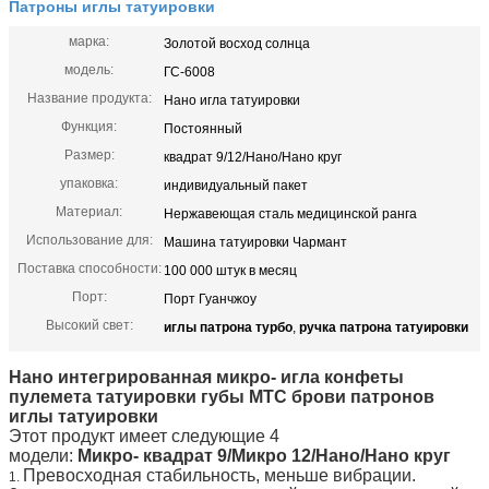
Патроны иглы татуировки
марка:
Золотой восход солнца
модель:
ГС-6008
Название продукта:
Нано игла татуировки
Функция:
Постоянный
Размер:
квадрат 9/12/Нано/Нано круг
упаковка:
индивидуальный пакет
Материал:
Нержавеющая сталь медицинской ранга
Использование для:
Машина татуировки Чармант
Поставка способности:
100 000 штук в месяц
Порт:
Порт Гуанчжоу
Высокий свет:
иглы патрона турбо
,
ручка патрона татуировки
Нано интегрированная микро- игла конфеты
пулемета татуировки губы МТС брови патронов
иглы татуировки
Этот продукт имеет следующие 4
модели:
Микро- квадрат 9/Микро 12/Нано/Нано круг
Превосходная стабильность, меньше вибрации.
1.