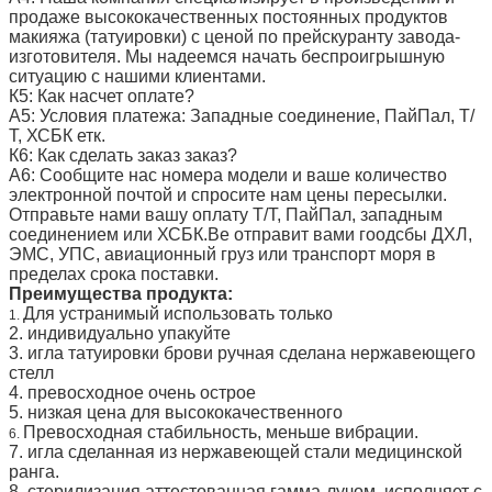
продаже высококачественных постоянных продуктов
макияжа (татуировки) с ценой по прейскуранту завода-
изготовителя. Мы надеемся начать беспроигрышную
ситуацию с нашими клиентами.
К5: Как насчет оплате?
А5: Условия платежа: Западные соединение, ПайПал, Т/
Т, ХСБК етк.
К6: Как сделать заказ заказ?
А6: Сообщите нас номера модели и ваше количество
электронной почтой и спросите нам цены пересылки.
Отправьте нами вашу оплату Т/Т, ПайПал, западным
соединением или ХСБК.Ве отправит вами гоодсбы ДХЛ,
ЭМС, УПС, авиационный груз или транспорт моря в
пределах срока поставки.
Преимущества продукта:
Для устранимый использовать только
1.
2. индивидуально упакуйте
3. игла татуировки брови ручная сделана нержавеющего
стелл
4. превосходное очень острое
5. низкая цена для высококачественного
Превосходная стабильность, меньше вибрации.
6.
7. игла сделанная из нержавеющей стали медицинской
ранга.
8. стерилизация аттестованная гамма-лучом, исполняет с