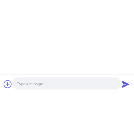
2025-08-29
"Типы татуировочных игл разгаданы: 6
основных категорий, которые должен
знать каждый художник"
2025-08-29
Высококачественные бренды чернил для
татуировок
2025-08-29
Чат
Машина для постоянного макияжа - это то
же самое, что машина для татуировок?
Измените язык
Russian
Photo
Video Call