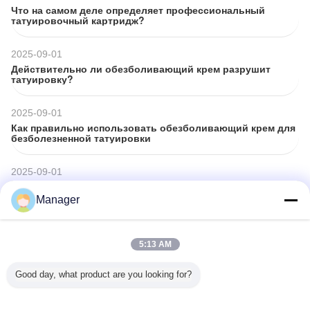
Что на самом деле определяет профессиональный
татуировочный картридж?
2025-09-01
Действительно ли обезболивающий крем разрушит
татуировку?
2025-09-01
Как правильно использовать обезболивающий крем для
безболезненной татуировки
2025-09-01
Краткое руководство по картриджным иглам: лайнеры,
шейдеры и магнумы
Manager
2025-09-01
Постоянный макияж против традиционных татуировок: в
5:13 AM
чем настоящая разница?
Good day, what product are you looking for?
2025-09-01
Золотые правила татуировки и послеуход PMU