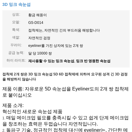
3D 밍크 속눈섭
상표:
황금 해돋이
모델:
GS-D014
특색:
접착제는, 자연적인 긴의 부드러움 해방합니다
색깔:
자연적인 검정
꾸러미:
eyeliner를 가진 상자에 있는 2개 쌍
공급 능력:
달 당 10000 쌍
하이 라이트:
재사용할 수 있는 밍크 속눈섭
,
밍크 반 영원한 속눈섭
접착제 2개 쌍은 3D 밍크 속눈섭 5D 6D 접착제에 의하여 요구된 성격 긴 3D 검정
을 해방하지 않습니다
제품 이름: 자유로운 5D 속눈섭을 Eyeliner도의 2개 쌍 접착제
로 붙이십시오
제품 소개:
혁신적인 새로운 속눈섭 제품
매일 메이크업 필요를 충족시킬 수 있고 쉽게 단계 메이크업
1.
을 창조하는 효력은 두껍습니다 자연적입니다.
돌파구 기술, 정규적인 접착제 대신에 eyeliner는, 간단한 메
2.