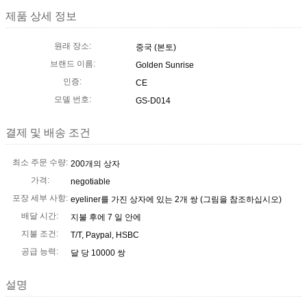
제품 상세 정보
원래 장소:
중국 (본토)
브랜드 이름:
Golden Sunrise
인증:
CE
모델 번호:
GS-D014
결제 및 배송 조건
최소 주문 수량:
200개의 상자
가격:
negotiable
포장 세부 사항:
eyeliner를 가진 상자에 있는 2개 쌍 (그림을 참조하십시오)
배달 시간:
지불 후에 7 일 안에
지불 조건:
T/T, Paypal, HSBC
공급 능력:
달 당 10000 쌍
설명