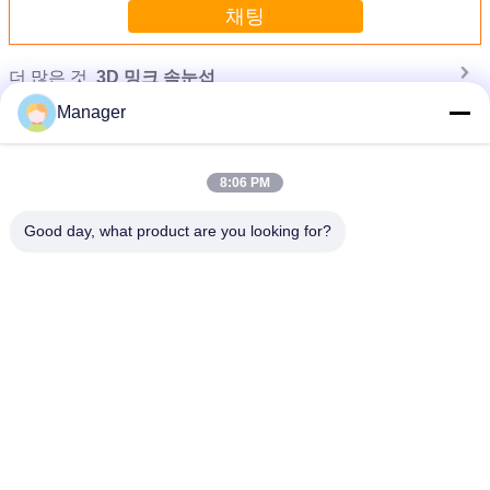
채팅
더 많은 것
3D 밍크 속눈섭
Manager
8:06 PM
Good day, what product are you looking for?
섬유 가짜 3D 밍크 속눈섭은 메이크업 Handmade 자연적인 아름다움 공구를 상연
합니다
언어를 바꾸십시오
Korean
홈
|
우리에 대해
|
사이트맵
|
Privacy Policy