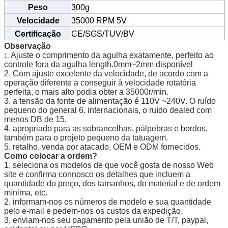
Peso
300g
Velocidade
35000 RPM 5V
Certificação
CE/SGS/TUV/BV
Observação
Tamanho
13.5cm*2cm
Ajuste o comprimento da agulha exatamente, perfeito ao
1.
MOQ
20 penas
controle fora da agulha length.0mm~2mm disponível
Especificação
2. Com ajuste excelente da velocidade, de acordo com a
0.35-0.4mm
da agulha
operação diferente a conseguir à velocidade rotatória
perfeita, o mais alto podia obter a 35000r/min.
Tamanho da
1R 3R 5R 7R 5F 7F
3. a tensão da fonte de alimentação é 110V ~240V. O ruído
agulha
pequeno do general 6. internacionais, o ruído dealed com
Sobrancelha, lápis de olho, bordo,
Uso
menos DB de 15.
tatuagem etc. do corpo
4. apropriado para as sobrancelhas, pálpebras e bordos,
também para o projeto pequeno da tatuagem.
5. retalho, venda por atacado, OEM e ODM fornecidos.
Como colocar a ordem?
1, seleciona os modelos de que você gosta de nosso Web
site e confirma connosco os detalhes que incluem a
quantidade do preço, dos tamanhos, do material e de ordem
mínima, etc.
2, informam-nos os números de modelo e sua quantidade
pelo e-mail e pedem-nos os custos da expedição.
3, enviam-nos seu pagamento pela união de T/T, paypal,