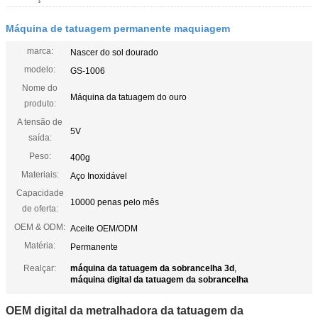
Máquina de tatuagem permanente maquiagem
marca:
Nascer do sol dourado
modelo:
GS-1006
Nome do
Máquina da tatuagem do ouro
produto:
A tensão de
5V
saída:
Peso:
400g
Materiais:
Aço Inoxidável
Capacidade
10000 penas pelo mês
de oferta:
OEM & ODM:
Aceite OEM/ODM
Matéria:
Permanente
Realçar:
máquina da tatuagem da sobrancelha 3d
,
máquina digital da tatuagem da sobrancelha
OEM digital da metralhadora da tatuagem da