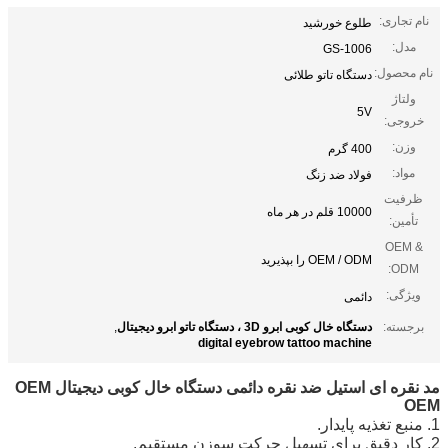
نام تجاری:
طلوع خورشید
مدل:
GS-1006
نام محصول:
دستگاه تاتو طلائی
ولتاژ
5V
خروجی:
وزن:
400 گرم
مواد:
فولاد ضد زنگ
ظرفیت
10000 قلم در هر ماه
تأمین:
OEM &
OEM / ODM را بپذیرید
ODM:
ویژگی:
دائمی
برجسته:
دستگاه خال کوبی ابرو 3D ، دستگاه تاتو ابرو دیجیتال
,
digital eyebrow tattoo machine
مد نقره ای استیل ضد نقره دائمی دستگاه خال کوبی دیجیتال OEM
OEM
1. منبع تغذیه پایدار.
2. کار دقیق برای تسهیل حرکت سوزن مستقیم.