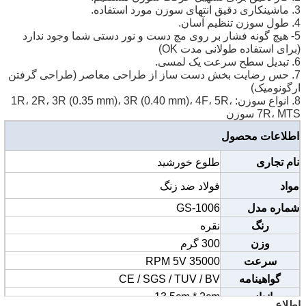
3. ماشینکاری دقیق انتهای سوزن مورد استفاده.
4. طول سوزن تنظیم آسان.
5- هیچ گونه فشار بر روی مچ دست و نور دستی شما وجود ندارد
(برای استفاده طولانی مدت OK)
6. تبدیل سطح سرعت یک لمسی.
7. حس رضایت بخش دست ساز از طراحی معاصر (طراحی گرفتن
ارگونومیک)
8. انواع سوزن: 1R، 2R، 3R (0.35 mm)، 3R (0.40 mm)، 4F، 5R،
7R، MTS سوزن
اطلاعات محصول
نام تجاری
طلوع خورشید
مواد
فولاد ضد زنگ
شماره مدل
GS-1006
رنگ
نقره
وزن
300 گرم
سرعت
35000 RPM 5V
گواهینامه
CE / SGS / TUV / BV
اندازه
13.5cm * 2cm
اطلاع