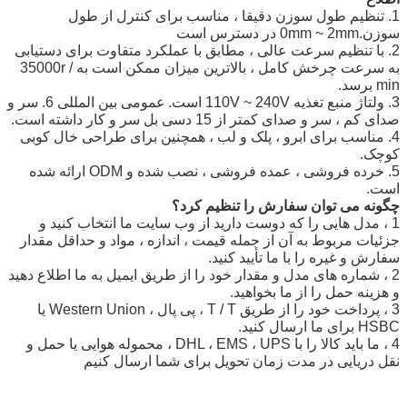
MOQ
20 قلم
1. تنظیم طول سوزن دقیقا ، مناسب برای کنترل از طول
سوزن.0mm ~ 2mm در دسترس است
مشخصات سوزن
0.35-0.4 میلی متر
2. با تنظیم سرعت عالی ، مطابق با عملکرد متفاوت برای دستیابی
اندازه سوزن
1R 3R 5R 7R 5F 7F
به سرعت چرخش کامل ، بالاترین میزان ممکن است به 35000r /
طریقه استفاده
ابرو ، خط چشم ، لب ، خال کوبی بدن و غیره
min برسد.
3. ولتاژ منبع تغذیه 110V ~ 240V است.
عمومی بین المللی 6. سر و
صدای کم ، سر و صدای کمتر از 15 دسی بل سر و کار داشته است.
4. مناسب برای ابرو ، پلک و لب ، همچنین برای طراحی خال کوبی
کوچک.
5. خرده فروشی ، عمده فروشی ، نصب شده و ODM ارائه شده
است.
چگونه می توان سفارش را تنظیم کرد؟
1 ، مدل هایی را که دوست دارید از وب سایت ما انتخاب کنید و
جزئیات مربوط به آن از جمله قیمت ، اندازه ، مواد و حداقل مقدار
سفارش و غیره را با ما تأیید کنید.
2 ، شماره های مدل و مقدار خود را از طریق ایمیل به ما اطلاع دهید
و هزینه حمل را از ما بخواهید.
3 ، پرداخت خود را از طریق T / T ، پی پال ، Western Union یا
HSBC برای ما ارسال کنید.
4 ، ما باید کالا را با DHL ، EMS ، UPS ، محموله هوایی یا حمل و
نقل دریایی در مدت زمان تحویل برای شما ارسال کنیم