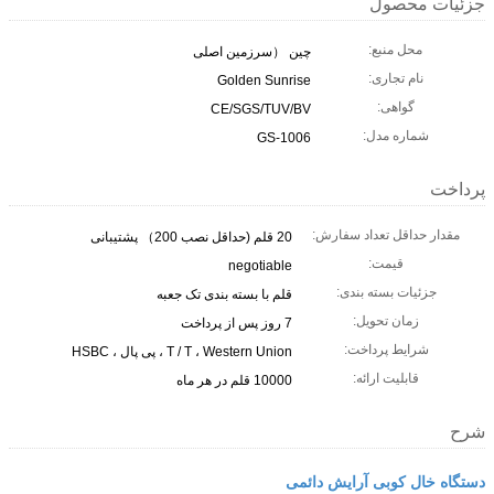
جزئیات محصول
محل منبع:
چین （سرزمین اصلی
نام تجاری:
Golden Sunrise
گواهی:
CE/SGS/TUV/BV
شماره مدل:
GS-1006
پرداخت
مقدار حداقل تعداد سفارش:
20 قلم (حداقل نصب 200） پشتیبانی
قیمت:
negotiable
جزئیات بسته بندی:
قلم با بسته بندی تک جعبه
زمان تحویل:
7 روز پس از پرداخت
شرایط پرداخت:
T / T ، Western Union ، پی پال ، HSBC
قابلیت ارائه:
10000 قلم در هر ماه
شرح
دستگاه خال کوبی آرایش دائمی