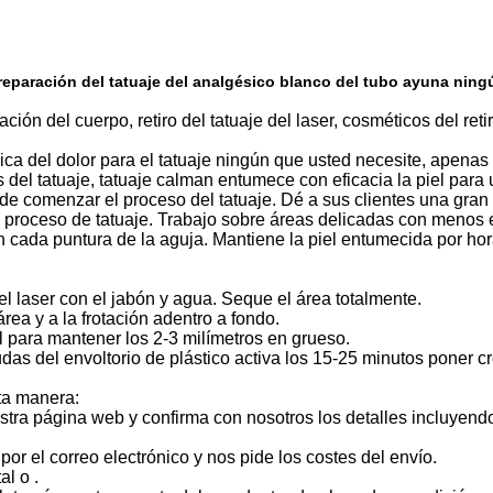
reparación del tatuaje del analgésico blanco del tubo ayuna ning
ación del cuerpo, retiro del tatuaje del laser, cosméticos del ret
ca del dolor para el tatuaje ningún que usted necesite, apenas
 del tatuaje, tatuaje calman entumece con eficacia la piel par
e comenzar el proceso del tatuaje. Dé a sus clientes una gran
el proceso de tatuaje. Trabajo sobre áreas delicadas con menos
 cada puntura de la aguja. Mantiene la piel entumecida por hor
del laser con el jabón y agua. Seque el área totalmente.
ea y a la frotación adentro a fondo.
l para mantener los 2-3 milímetros en grueso.
ayudas del envoltorio de plástico activa los 15-25 minutos poner
ta manera:
tra página web y confirma con nosotros los detalles incluyendo 
or el correo electrónico y nos pide los costes del envío.
l o .