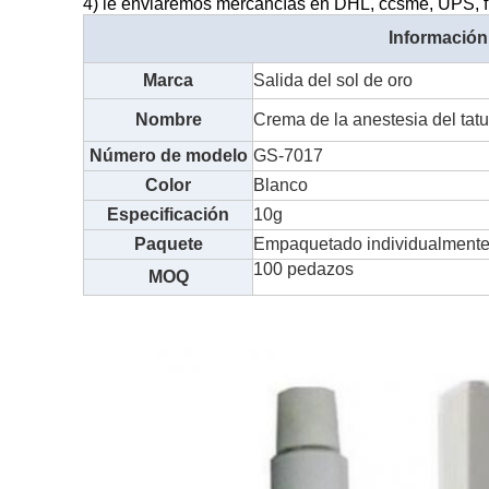
4) le enviaremos mercancías en DHL, ccsme, UPS, fle
Información
Marca
Salida del sol de oro
Nombre
Crema de la anestesia del tat
Número de modelo
GS-7017
Color
Blanco
Especificación
10g
Paquete
Empaquetado individualmente,
100 pedazos
MOQ