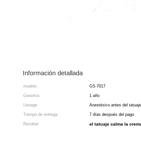
Información detallada
modelo:
GS-7017
Garantía:
1 año
Useage:
Anestésico antes del tatuaj
Tiempo de entrega:
7 días después del pago
Resaltar:
el tatuaje calma la cre