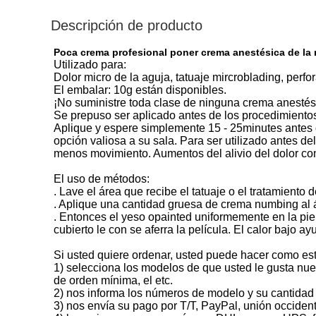
Descripción de producto
Poca crema profesional poner crema anestésica de la 
Utilizado para:
Dolor micro de la aguja, tatuaje mircroblading, perfor
El embalar: 10g están disponibles.
¡No suministre toda clase de ninguna crema anestési
Se prepuso ser aplicado antes de los procedimientos
Aplique y espere simplemente 15 - 25minutes antes d
opción valiosa a su sala. Para ser utilizado antes d
menos movimiento. Aumentos del alivio del dolor con
El uso de métodos:
. Lave el área que recibe el tatuaje o el tratamiento 
. Aplique una cantidad gruesa de crema numbing al ár
. Entonces el yeso opainted uniformemente en la pie
cubierto le con se aferra la película. El calor bajo 
Si usted quiere ordenar, usted puede hacer como es
1) selecciona los modelos de que usted le gusta nues
de orden mínima, el etc.
2) nos informa los números de modelo y su cantidad p
3) nos envía su pago por T/T, PayPal, unión occidenta