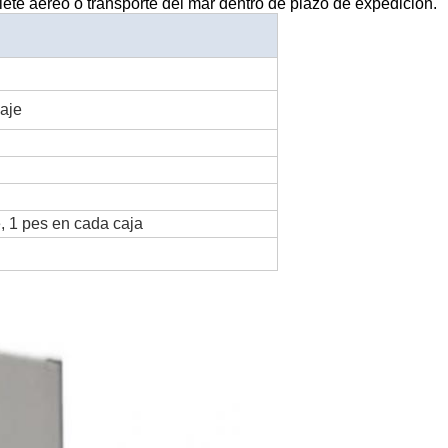
te aéreo o transporte del mar dentro de plazo de expedición.
uaje
 1 pes en cada caja