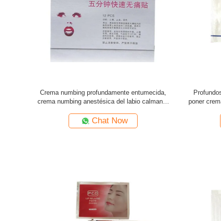
Crema numbing profundamente entumecida,
Profundos
crema numbing anestésica del labio calmante
poner crema
rápido
Chat Now