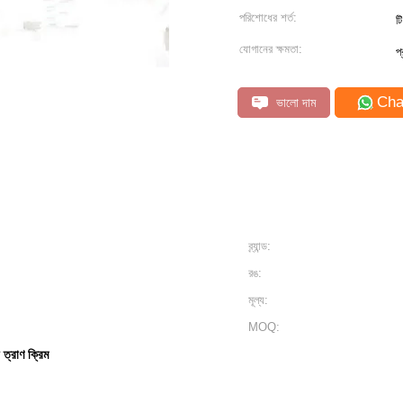
পরিশোধের শর্ত:
ট
যোগানের ক্ষমতা:
প
Cha
ভালো দাম
ব্র্যান্ড:
রঙ:
মূল্য:
MOQ:
থা ত্রাণ ক্রিম