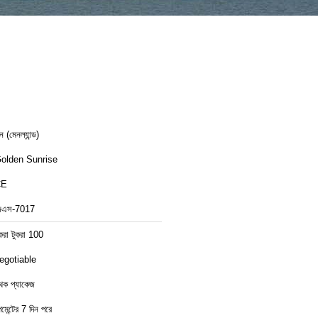
ন (মেনল্যান্ড)
olden Sunrise
CE
িএস-7017
ুকরা টুকরা 100
egotiable
ৃথক প্যাকেজ
েমেন্টের 7 দিন পরে