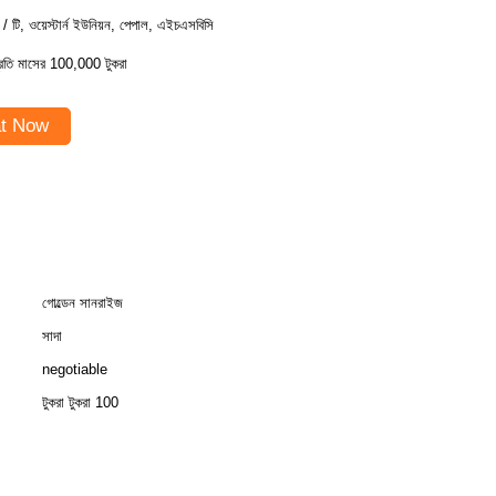
ি / টি, ওয়েস্টার্ন ইউনিয়ন, পেপাল, এইচএসবিসি
্রতি মাসের 100,000 টুকরা
t Now
গোল্ডেন সানরাইজ
সাদা
negotiable
টুকরা টুকরা 100