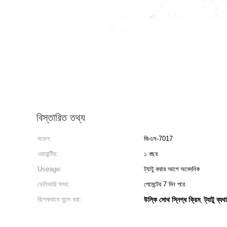
বিস্তারিত তথ্য
মডেল:
জিএস-7017
ওয়ারান্টীর:
১ বছর
Useage:
ট্যাটু করার আগে অবেদনিক
ডেলিভারি সময়:
পেমেন্টের 7 দিন পরে
বিশেষভাবে তুলে ধরা:
উল্কি সোথ স্নিগ্ধ ক্রিম
ট্যাটু ব্য
,