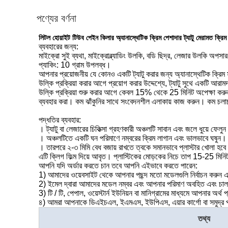
পণ্যের বর্ণনা
লিটল হোয়াইট টিউব পেইন কিলার অ্যানাস্থেটিক ক্রিম পেশাদার ট্যাটু মেরামত ক্রিম
ব্যবহারের জন্য:
মাইক্রো সুই ব্যথা, মাইক্রোব্ল্যাডিং উলকি, বডি ছিদ্র, লেজার উলকি অপসার
প্যাকিং: 10 গ্রাম উপলব্ধ।
আপনার প্রয়োজনীয় যে কোনও একটি ট্যাটু করার জন্য অ্যানাস্থেটিক ক্র
উল্কি প্রক্রিয়া করার আগে প্রয়োগ করার উদ্দেশ্যে, ট্যাটু সুথে একটি আ
উল্কি প্রক্রিয়া শুরু করার আগে কেবল 15% থেকে 25 মিনিট অপেক্ষা করুন এ
ব্যবহার করা। কম ঝাঁকুনির সাথে সংবেদনশীল এলাকায় কাজ করুন। কম চলাচলের
পদ্ধতির ব্যবহার:
। ট্যাটু বা লেজারের চিকিত্সা গ্রহণকারী অঞ্চলটি সাবান এবং জলে ধুয়ে ফেলু
। অঞ্চলটিতে একটি ঘন পরিমাণে নম্বরের ক্রিম লাগান এবং ভালভাবে ঘষুন।
। তারপরে ২-৩ মিমি বেধ বজায় রাখতে ত্বকে সমানভাবে প্লাস্টার খোলা হবে 
এটি ক্লিগ ফিল্ম দিয়ে আবৃত। প্লাস্টিকের মোড়কের নিচে তাপ 15-25 মিনিট
আপনি যদি অর্ডার করতে চান তবে আপনি এইভাবে করতে পারেন:
1) আমাদের ওয়েবসাইট থেকে আপনার পছন্দ মতো মডেলগুলি নির্বাচন করুন এবং
2) ইমেল দ্বারা আমাদের মডেল নম্বর এবং আপনার পরিমাণ অবহিত এবং চালা
3) টি / টি, পেপাল, ওয়েস্টার্ন ইউনিয়ন বা মানিগ্রামের মাধ্যমে আপনার অর্
৪) আমরা আপনাকে ডিএইচএল, ইএমএস, ইউপিএস, এয়ার কার্গো বা সমুদ্র পর
তথ্য