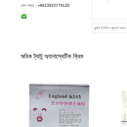
ফোন নম্বর :
+8613922779120
অধিক ট্যাটু অ্যানাস্থেটিক ক্রিম