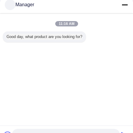
Manager
11:16 AM
Good day, what product are you looking for?
গবেষণা ও উন্নয়ন
পেশাদার আর অ্যান্ড ডি দল সর্বদা উল্কি পণ্য উত্পাদন ও বিক্রয় প্রতিশ্রুতিবদ্ধ।
ভাষা পরিবর্তন করুন
Bengali
বাড়ি
|
আমাদের সম্পর্কে
|
সাইট ম্যাপ
|
গোপনীয়তা নীতি
ডেস্কটপ দেখুন
Copyright © 2019 - 2026 Golden Sunrise International Co., Limited.
All rights reserved.