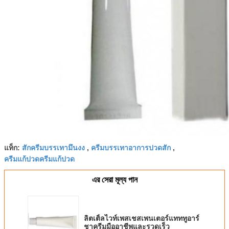
แท็ก:
สักครีมบรรเทามึนงง
,
ครีมบรรเทาอาการปวดสัก
,
ครีมแก้ปวดครีมแก้ปวด
এর সেরা মূল্য পান
ลิตเติ้ลไวท์เพสเชสเพนเตอร์แทททูอาร์
ชาครีมมืออาชีพและรวดเร็ว