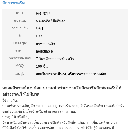
สักยาชาครีม
แบบ:
GS-7017
แบรนด์:
พระอาทิตย์ขึ้นสีทอง
การประกัน:
ปีที่ 1
สี:
ขาว
Useage:
ยาชาก่อนสัก
ราคา:
negotiable
เวลาการส่งมอบ:
7 วันหลังจากการชำระเงิน
MOQ:
100 ชิ้น
แสงสูง:
สักครีมบรรเทามึนงง
,
ครีมบรรเทาอาการปวดสัก
หลอดสีขาวเล็ก ๆ น้อย ๆ ปวดนักฆ่ายาชาครีมมืออาชีพสักซ่อมครีมได้
อย่างรวดเร็วไม่มีปวด
ใช้สำหรับ:
ปวดเข็มขนาดเล็ก, สัก mircroblading, เจาะร่างกาย, กำจัดรอยสักด้วยเลเซอร์, กำจัด
ขนด้วยเลเซอร์, แว็กซ์, เครื่องสำอางถาวร ฯลฯ ของ
บรรจุ: 10 กรัมมีอยู่
จัดหาครีมระงับความเจ็บปวดทุกชนิดสำหรับสักที่คุณต้องการเพียงแค่ติดต่อเรา!
มีไว้เพื่อนำไปใช้ก่อนขั้นตอนการสัก Tattoo Soothe จะทำให้ผิวรู้สึกชาอย่างมี