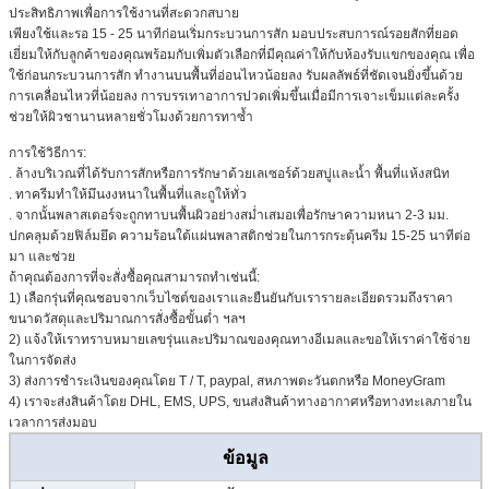
ประสิทธิภาพเพื่อการใช้งานที่สะดวกสบาย
เพียงใช้และรอ 15 - 25 นาทีก่อนเริ่มกระบวนการสัก มอบประสบการณ์รอยสักที่ยอด
เยี่ยมให้กับลูกค้าของคุณพร้อมกับเพิ่มตัวเลือกที่มีคุณค่าให้กับห้องรับแขกของคุณ เพื่อ
ใช้ก่อนกระบวนการสัก ทำงานบนพื้นที่อ่อนไหวน้อยลง รับผลลัพธ์ที่ชัดเจนยิ่งขึ้นด้วย
การเคลื่อนไหวที่น้อยลง การบรรเทาอาการปวดเพิ่มขึ้นเมื่อมีการเจาะเข็มแต่ละครั้ง
ช่วยให้ผิวชานานหลายชั่วโมงด้วยการทาซ้ำ
การใช้วิธีการ:
. ล้างบริเวณที่ได้รับการสักหรือการรักษาด้วยเลเซอร์ด้วยสบู่และน้ำ พื้นที่แห้งสนิท
. ทาครีมทำให้มึนงงหนาในพื้นที่และถูให้ทั่ว
. จากนั้นพลาสเตอร์จะถูกทาบนพื้นผิวอย่างสม่ำเสมอเพื่อรักษาความหนา 2-3 มม.
ปกคลุมด้วยฟิล์มยึด ความร้อนใต้แผ่นพลาสติกช่วยในการกระตุ้นครีม 15-25 นาทีต่อ
มา และช่วย
ถ้าคุณต้องการที่จะสั่งซื้อคุณสามารถทำเช่นนี้:
1) เลือกรุ่นที่คุณชอบจากเว็บไซต์ของเราและยืนยันกับเรารายละเอียดรวมถึงราคา
ขนาดวัสดุและปริมาณการสั่งซื้อขั้นต่ำ ฯลฯ
2) แจ้งให้เราทราบหมายเลขรุ่นและปริมาณของคุณทางอีเมลและขอให้เราค่าใช้จ่าย
ในการจัดส่ง
3) ส่งการชำระเงินของคุณโดย T / T, paypal, สหภาพตะวันตกหรือ MoneyGram
4) เราจะส่งสินค้าโดย DHL, EMS, UPS, ขนส่งสินค้าทางอากาศหรือทางทะเลภายใน
เวลาการส่งมอบ
ข้อมูล