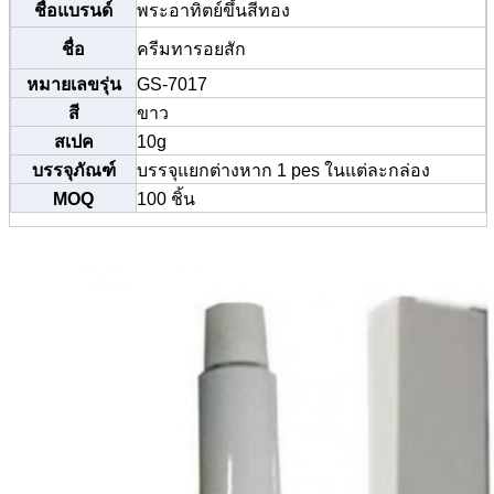
ชื่อแบรนด์
พระอาทิตย์ขึ้นสีทอง
ชื่อ
ครีมทารอยสัก
หมายเลขรุ่น
GS-7017
สี
ขาว
สเปค
10g
บรรจุภัณฑ์
บรรจุแยกต่างหาก 1 pes ในแต่ละกล่อง
MOQ
100 ชิ้น