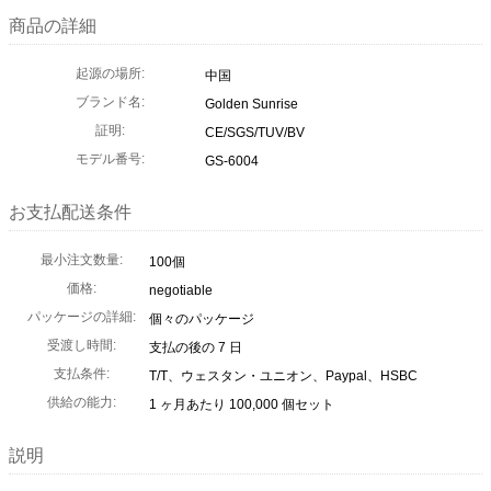
商品の詳細
起源の場所:
中国
ブランド名:
Golden Sunrise
証明:
CE/SGS/TUV/BV
モデル番号:
GS-6004
お支払配送条件
最小注文数量:
100個
価格:
negotiable
パッケージの詳細:
個々のパッケージ
受渡し時間:
支払の後の 7 日
支払条件:
T/T、ウェスタン・ユニオン、Paypal、HSBC
供給の能力:
1 ヶ月あたり 100,000 個セット
説明