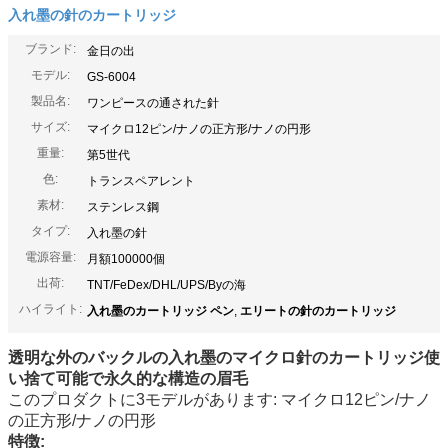
入れ墨の針のカートリッジ
ブランド:
金日の出
モデル:
GS-6004
製品名:
ワンピースの通された針
サイズ:
マイクロ12ピン/ナノの正方形/ナノの円形
重量:
第5世代
色:
トランスペアレント
素材:
ステンレス鋼
タイプ:
入れ墨の針
電源容量:
月額100000個
出荷:
TNT/FeDex/DHL/UPS/Byの海
ハイライト:
入れ墨のカートリッジ ペン
,
エリートの針のカートリッジ
透明な外のバックルの入れ墨のマイクロ針のカートリッジ使
い捨て可能で永久的な構造の眉毛
このプロダクトに3モデルがあります: マイクロ12ピン/ナノ
の正方形/ナノの円形
特徴: