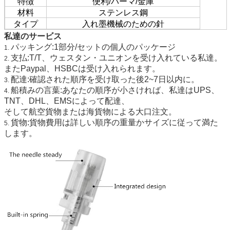
特徴
便利/パーマ/金庫
材料
ステンレス鋼
タイプ
入れ墨機械のための針
私達のサービス
パッキング:1部分/セットの
個人のパッケージ
1.
支払:T/T、ウェスタン・ユニオンを受け入れている私達。
2.
またPaypal、HSBCは受け入れられます。
配達:確認された順序を受け取った後2~7日以内に。
3.
船積みの言葉:あなたの順序が小さければ、私達はUPS、
4.
TNT、DHL、EMSによって配達、
そして航空貨物または海貨物による大口注文。
貨物:貨物費用は詳しい順序の重量かサイズに従って満た
5.
します。