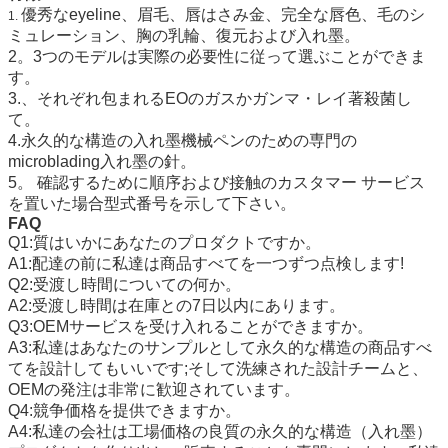
優秀なeyeline、眉毛、唇はさみ金、完全な唇色、毛のシ
1.
ミュレーション、胸の乳輪、復元および入れ墨。
2。3つのモデルは実際の必要性に従って選ぶことができま
す。
3.、それぞれ包まれるEOのガスかガンマ・レイ著殺菌し
て。
4.永久的な構造の入れ墨機械ペンのための専門の
microblading入れ墨の針。
5。 確認するために順序および接触のカスタマー サービス
を置いた場合型式番号を示して下さい。
FAQ
Q1:質はいかにあなたのプロダクトですか。
A1:配達の前に私達は商品すべてを一つずつ点検します!
Q2:受渡し時間についての何か。
A2:受渡し時間は在庫との7日以内にあります。
Q3:OEMサービスを受け入れることができますか。
A3:私達はあなたのサンプルとして永久的な構造の商品すべ
てを設計してもいいです;そして洗練された設計チームと、
OEMの発注は非常に歓迎されています。
Q4:競争価格を提供できますか。
A4:私達の会社は工場価格の良質の永久的な構造（入れ墨）