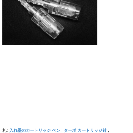
札:
入れ墨のカートリッジ ペン
,
ターボ カートリッジ針
,