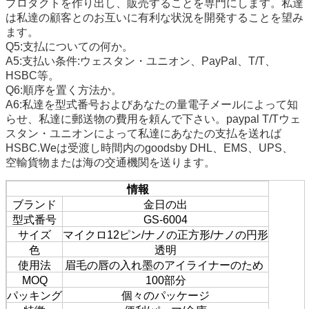
プロダクトを作り出し、販売することを専門にします。私達
は私達の顧客とのお互いに有利な状況を開発することを望み
ます。
Q5:支払についての何か。
A5:支払い条件:ウェスタン・ユニオン、PayPal、T/T、
HSBC等。
Q6:順序を置く方法か。
A6:私達を型式番号およびあなたの量電子メールによって知
らせ、私達に郵送物の費用を頼んで下さい。paypal T/Tウェ
スタン・ユニオンによって私達にあなたの支払を送れば
HSBC.Weは受渡し時間内のgoodsby DHL、EMS、UPS、
空輸貨物または海の交通機関を送ります。
情報
ブランド
金日の出
型式番号
GS-6004
サイズ
マイクロ12ピン/ナノの正方形/ナノの円形
色
透明
使用法
眉毛の唇の入れ墨のアイライナーのため
MOQ
100部分
パッキング
個々のパッケージ