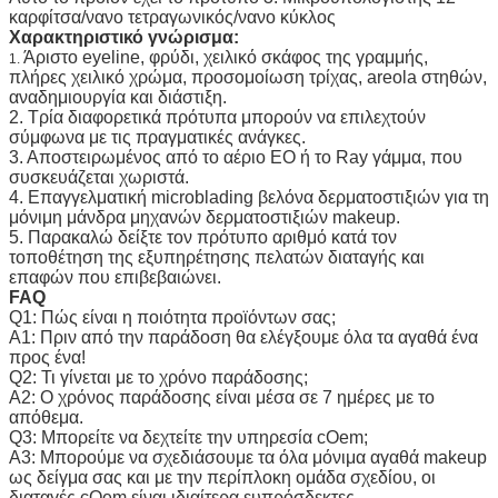
καρφίτσα/νανο τετραγωνικός/νανο κύκλος
Χαρακτηριστικό γνώρισμα:
Άριστο eyeline, φρύδι, χειλικό σκάφος της γραμμής,
1.
πλήρες χειλικό χρώμα, προσομοίωση τρίχας, areola στηθών,
αναδημιουργία και διάστιξη.
2. Τρία διαφορετικά πρότυπα μπορούν να επιλεχτούν
σύμφωνα με τις πραγματικές ανάγκες.
3. Αποστειρωμένος από το αέριο EO ή το Ray γάμμα, που
συσκευάζεται χωριστά.
4. Επαγγελματική microblading βελόνα δερματοστιξιών για τη
μόνιμη μάνδρα μηχανών δερματοστιξιών makeup.
5. Παρακαλώ δείξτε τον πρότυπο αριθμό κατά τον
τοποθέτηση της εξυπηρέτησης πελατών διαταγής και
επαφών που επιβεβαιώνει.
FAQ
Q1: Πώς είναι η ποιότητα προϊόντων σας;
Α1: Πριν από την παράδοση θα ελέγξουμε όλα τα αγαθά ένα
προς ένα!
Q2: Τι γίνεται με το χρόνο παράδοσης;
A2: Ο χρόνος παράδοσης είναι μέσα σε 7 ημέρες με το
απόθεμα.
Q3: Μπορείτε να δεχτείτε την υπηρεσία cOem;
A3: Μπορούμε να σχεδιάσουμε τα όλα μόνιμα αγαθά makeup
ως δείγμα σας και με την περίπλοκη ομάδα σχεδίου, οι
διαταγές cOem είναι ιδιαίτερα ευπρόσδεκτες.