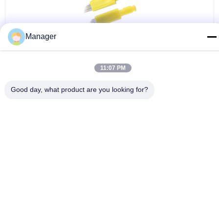
Manager
ς
Κίτρινη εύκολη χρήση μανδρών κασετών βελόνων δερματοστιξιών για το φρύδι
μόνιμο Makeup
11:07 PM
Γλώσσα αλλαγής
Good day, what product are you looking for?
Greek
Σπίτι
|
για εμάς
|
Sitemap
|
Privacy Policy
Άποψη υπολογιστών γραφείου
Copyright © 2019 - 2026 Golden Sunrise International Co., Limited.
All rights reserved.