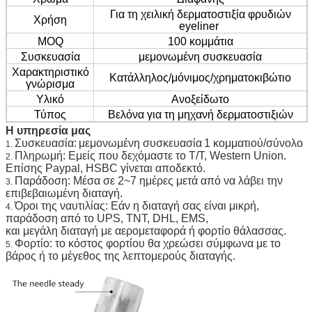
Για τη χειλική δερματοστιξία φρυδιών
Χρήση
eyeliner
MOQ
100 κομμάτια
Συσκευασία
μεμονωμένη συσκευασία
Χαρακτηριστικό
Κατάλληλος/μόνιμος/χρηματοκιβώτιο
γνώρισμα
Υλικό
Ανοξείδωτο
Τύπος
Βελόνα για τη μηχανή δερματοστιξιών
Η υπηρεσία μας
Συσκευασία:
μεμονωμένη συσκευασία
1 κομματιού/σύνολο
1.
Πληρωμή: Εμείς που δεχόμαστε το T/T, Western Union.
2.
Επίσης Paypal, HSBC γίνεται αποδεκτό.
Παράδοση: Μέσα σε 2~7 ημέρες μετά από να λάβει την
3.
επιβεβαιωμένη διαταγή.
Όροι της ναυτιλίας: Εάν η διαταγή σας είναι μικρή,
4.
παράδοση από το UPS, TNT, DHL, EMS,
και μεγάλη διαταγή με αερομεταφορά ή φορτίο θάλασσας.
Φορτίο: το κόστος φορτίου θα χρεώσει σύμφωνα με το
5.
βάρος ή το μέγεθος της λεπτομερούς διαταγής.