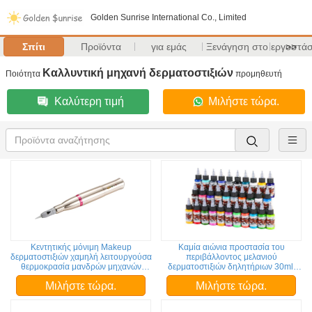
Golden Sunrise International Co., Limited
Σπίτι
Προϊόντα
για εμάς
Ξενάγηση στο εργοστάσ
>>
Καλλυντική μηχανή δερματοστιξιών
Ποιότητα
προμηθευτή
Καλύτερη τιμή
Μιλήστε τώρα.
Κεντητικής μόνιμη Makeup
Καμία αιώνια προστασία του
δερματοστιξιών χαμηλή λειτουργούσα
περιβάλλοντος μελανιού
θερμοκρασία μανδρών μηχανών
δερματοστιξιών δηλητήριων 30ml/
ψηφιακή
μπουκάλι
Μιλήστε τώρα.
Μιλήστε τώρα.