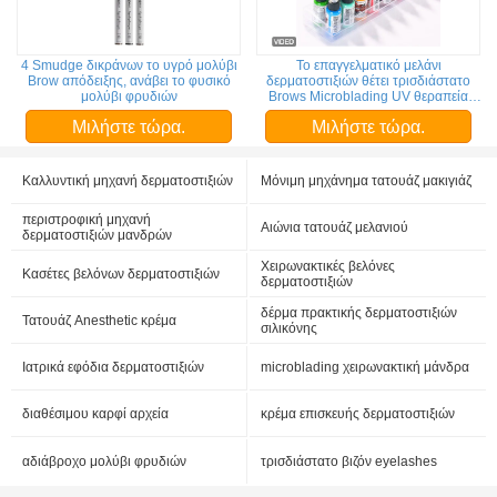
4 Smudge δικράνων το υγρό μολύβι
Το επαγγελματικό μελάνι
Brow απόδειξης, ανάβει το φυσικό
δερματοστιξιών θέτει τρισδιάστατο
μολύβι φρυδιών
Brows Microblading UV θεραπεία
ανθεκτική στα οξέα
Μιλήστε τώρα.
Μιλήστε τώρα.
Καλλυντική μηχανή δερματοστιξιών
Μόνιμη μηχάνημα τατουάζ μακιγιάζ
περιστροφική μηχανή
Αιώνια τατουάζ μελανιού
δερματοστιξιών μανδρών
Χειρωνακτικές βελόνες
Κασέτες βελόνων δερματοστιξιών
δερματοστιξιών
δέρμα πρακτικής δερματοστιξιών
Τατουάζ Anesthetic κρέμα
σιλικόνης
Ιατρικά εφόδια δερματοστιξιών
microblading χειρωνακτική μάνδρα
διαθέσιμου καρφί αρχεία
κρέμα επισκευής δερματοστιξιών
αδιάβροχο μολύβι φρυδιών
τρισδιάστατο βιζόν eyelashes