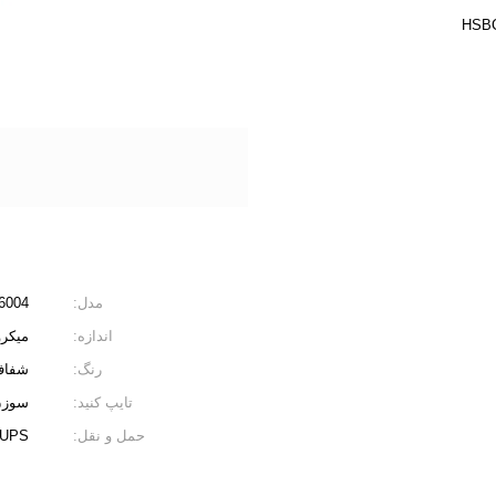
مدل:
6004
اندازه:
میکرو 12 پین / مربع نانو /
رنگ:
شفا
تایپ کنید:
سوزن 
حمل و نقل:
L / UPS