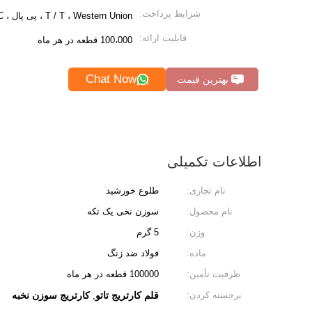
شرایط پرداخت:
T / T ، Western Union ، پی پال ، HSBC
قابلیت ارائه:
100،000 قطعه در هر ماه
Chat Now
بهترین قیمت
اطلاعات تکمیلی
نام تجاری:
طلوع خورشید
نام محصول:
سوزن نخی یک تکه
وزن:
5 گرم
ماده:
فولاد ضد زنگ
ظرفیت تأمین:
100000 قطعه در هر ماه
برجسته کردن:
قلم کارتریج تاتو
کارتریج سوزن نخبه
,