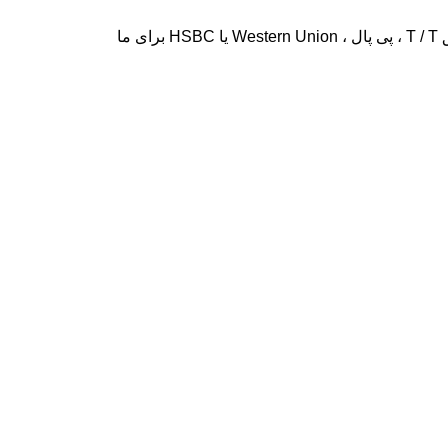
A6: شماره های مدل و مقدار خود را از طریق ایمیل به ما اطلاع دهید و هزینه حمل و نقل را از ما بخواهید. پرداخت خود را از طریق T / T ، پی پال ، Western Union یا HSBC برای ما