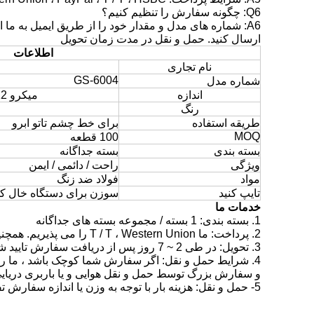
Q6: چگونه سفارش را تنظیم کنیم؟
ارسال کنید. حمل و نقل در مدت زمان تحویل
اطلاعات
نام تجاری
GS-6004
شماره مدل
اندازه
میکرو 12 پین / مربع نانو / دور نانو
رنگ
طریقه استفاده
برای خط چشم تاتو ابرو
MOQ
100 قطعه
بسته بندی
بسته جداگانه
ویژگی
راحت / دائمی / ایمن
مواد
فولاد ضد زنگ
تایپ کنید
سوزن برای دستگاه خال ک
خدمات ما
1. بسته بندی: 1 بسته / مجموعه
بسته های جداگانه
2. پرداخت: ما T / T ، Western Union را می پذیریم.
همچنین پی پا
3. تحویل: در طی 2 ~ 7 روز پس از دریافت سفارش تایید شده.
4. شرایط حمل و نقل: اگر سفارش شما کوچک باشد ، ما را با UPS ، TNT ، DHL ، EMS تحویل می دهیم.
و سفارش بزرگ توسط حمل و نقل هوایی و یا باربری دریایی
5- حمل و نقل: هزینه بار با توجه به وزن یا اندازه سفارش تفصیلی شارژ می شود.