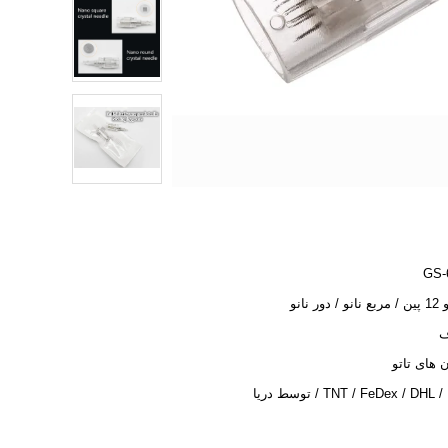
GS-
 دور نانو
ف
های تاتو
TNT / FeDex / DH / توسط دریا