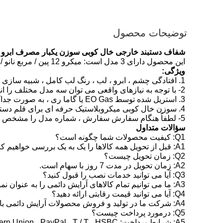
توضیحات محصول
شفاف دستبند خارجی خال کوبی سوزن یکبار مصرف ابرو 
این محصول دارای 3 مدل است: میکرو 12 پین / مربع نانو / دور نانو
ویژگی:
1. افتادگی چشم ، ابرو ، لب ، رنگ لب کامل ، شبیه سازی مو ، مجرای پستان ، بازسازی و خال کوبی.
2- با توجه به نیازهای واقعی می توان سه مدل مختلف را انتخاب کرد.
3. استریل شده توسط EO Gas یا گاما ری ، به صورت جداگانه.
4. سوزن خال کوبی میکروبلاستیک حرفه ای برای قلم دستگاه آرایش دائمی آرایش.
5- لطفاً هنگام سفارش سفارش ، شماره مدل را مشخص کنید و با مشتری تماس بگیرید تا تأیید شود.
سؤالات متداول
Q1: کیفیت محصولات شما چگونه است؟
A1: قبل از تحویل همه کالاها را یک به یک بررسی خواهیم کرد!
Q2: زمان تحویل چیست؟
A2: زمان تحویل در مدت 7 روز با سهام است.
Q3: آیا می توانید خدمات نصب را قبول کنید؟
A3: ما می توانیم تمام کالاهای آرایش دائمی را به عنوان نمونه شما طراحی کنیم.
Q4: آیا می توانید قیمت رقابتی ارائه دهید؟
A4: شرکت ما در تولید و فروش محصولات آرایش دائمی با کیفیت بالا (خال کوبی) با قیمت کارخانه تخصص دارد.
Q5: درمورد پرداخت چیست؟
A5: شرایط پرداخت: Western Union ، PayPal ، T / T ، HSBC و غیره