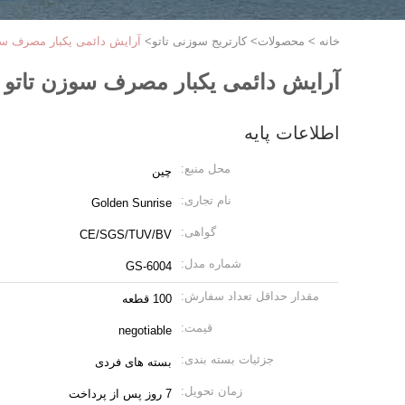
خانه
>
محصولات
>
کارتریج سوزنی تاتو
>
آرایش دائمی یکبار مصرف س
آرایش دائمی یکبار مصرف سوزن تاتو
اطلاعات پایه
محل منبع:
چين
نام تجاری:
Golden Sunrise
گواهی:
CE/SGS/TUV/BV
شماره مدل:
GS-6004
مقدار حداقل تعداد سفارش:
100 قطعه
قیمت:
negotiable
جزئیات بسته بندی:
بسته های فردی
زمان تحویل:
7 روز پس از پرداخت