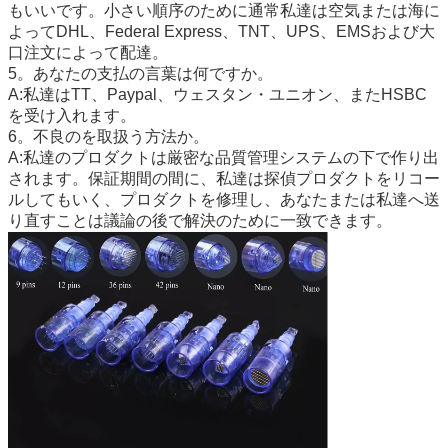
もいいです。小さい順序のために通常私達は空気または海に
よってDHL、Federal Express、TNT、UPS、EMSおよび大
口注文によって配達。
5。あなたの支払の言葉は何ですか。
A:私達はTT、Paypal、ウェスタン・ユニオン、またHSBC
を受け入れます。
6。不良のを取扱う方法か。
A:私達のプロダクトは厳密な品質管理システムの下で作り出
されます。保証期間の間に、私達は探偵プロダクトをリコー
ルしてもいく、プロダクトを修理し、あなたまたは私達へ送
り直すことは議論の後で解決のために一致できます。