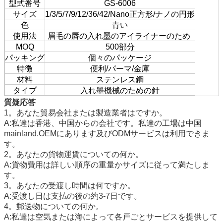
型式番号
GS-6006
サイズ
1/3/5/7/9/12/36/42/Nano正方形/ナノの円形
色
青い
使用法
眉毛の唇の入れ墨のアイライナーのため
MOQ
500部分
パッキング
個々のパッケージ
特徴
便利/パーマ/金庫
材料
ステンレス鋼
タイプ
入れ墨機械のための針
質疑応答
1。あなた貿易会社または製造業者はですか。
A:私達は香港、中国からの会社です。私達の工場は中国
mainland.OEMにあります及びODMサービスは利用できま
す。
2。あなたの貨物運賃についての何か。
A:貨物費用は詳しい順序の重量かサイズに従って満たしま
す。
3。あなたの受渡し時間は何ですか。
A:受渡し日は支払の後の約3-7日です。
4。郵送物についての何か。
A:私達は空気または海によって各戸ごとサービスを提供して