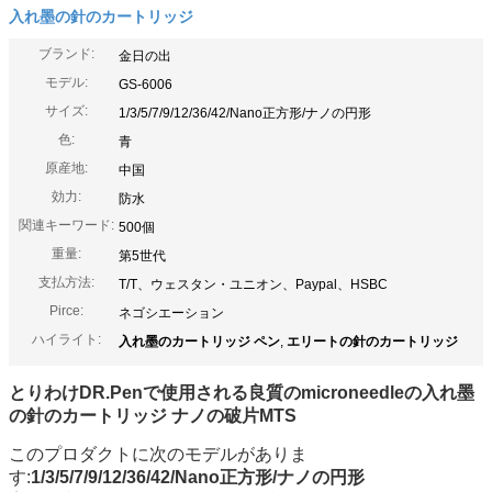
入れ墨の針のカートリッジ
ブランド:
金日の出
モデル:
GS-6006
サイズ:
1/3/5/7/9/12/36/42/Nano正方形/ナノの円形
色:
青
原産地:
中国
効力:
防水
関連キーワード:
500個
重量:
第5世代
支払方法:
T/T、ウェスタン・ユニオン、Paypal、HSBC
Pirce:
ネゴシエーション
ハイライト:
入れ墨のカートリッジ ペン
,
エリートの針のカートリッジ
とりわけDR.Penで使用される良質のmicroneedleの入れ墨
の針のカートリッジ ナノの破片MTS
このプロダクトに次のモデルがありま
す:
1/3/5/7/9/12/36/42/Nano正方形/ナノの円形