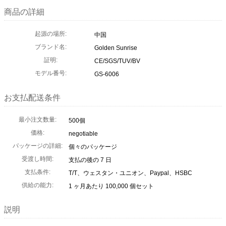
商品の詳細
起源の場所:
中国
ブランド名:
Golden Sunrise
証明:
CE/SGS/TUV/BV
モデル番号:
GS-6006
お支払配送条件
最小注文数量:
500個
価格:
negotiable
パッケージの詳細:
個々のパッケージ
受渡し時間:
支払の後の 7 日
支払条件:
T/T、ウェスタン・ユニオン、Paypal、HSBC
供給の能力:
1 ヶ月あたり 100,000 個セット
説明