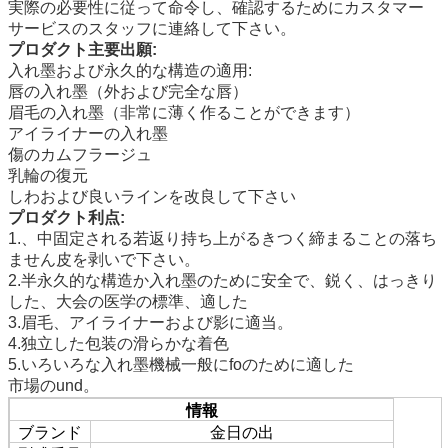
実際の必要性に従って命令し、確認するためにカスタマー
サービスのスタッフに連絡して下さい。
プロダクト主要出願:
入れ墨および永久的な構造の適用:
唇の入れ墨（外および完全な唇）
眉毛の入れ墨（非常に薄く作ることができます）
アイライナーの入れ墨
傷のカムフラージュ
乳輪の復元
しわおよび良いラインを改良して下さい
プロダクト利点:
1.、中固定される若返り持ち上がるきつく締まることの落ち
ません皮を剥いで下さい。
2.半永久的な構造か入れ墨のために安全で、鋭く、はっきり
した、大会の医学の標準、適した
3.眉毛、アイライナーおよび影に適当。
4.独立した包装の滑らかな着色
5.いろいろな入れ墨機械一般にfoのために適した
市場のund。
情報
ブランド
金日の出