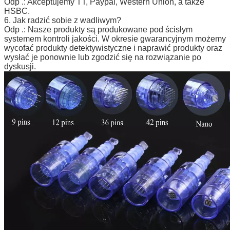
Odp .: Akceptujemy TT, Paypal, Western Union, a także
HSBC.
6. Jak radzić sobie z wadliwym?
Odp .: Nasze produkty są produkowane pod ścisłym
systemem kontroli jakości. W okresie gwarancyjnym możemy
wycofać produkty detektywistyczne i naprawić produkty oraz
wysłać je ponownie lub zgodzić się na rozwiązanie po
dyskusji.