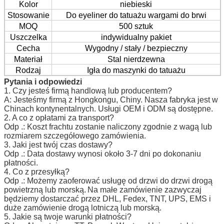
Kolor
niebieski
Stosowanie
Do eyeliner do tatuażu wargami do brwi
MOQ
500 sztuk
Uszczelka
indywidualny pakiet
Cecha
Wygodny / stały / bezpieczny
Materiał
Stal nierdzewna
Rodzaj
Igła do maszynki do tatuażu
Pytania i odpowiedzi
1. Czy jesteś firmą handlową lub producentem?
A: Jesteśmy firmą z Hongkongu, Chiny. Nasza fabryka jest w
Chinach kontynentalnych. Usługi OEM i ODM są dostępne.
2. A co z opłatami za transport?
Odp .: Koszt frachtu zostanie naliczony zgodnie z wagą lub
rozmiarem szczegółowego zamówienia.
3. Jaki jest twój czas dostawy?
Odp .: Data dostawy wynosi około 3-7 dni po dokonaniu
płatności.
4. Co z przesyłką?
Odp .: Możemy zaoferować usługę od drzwi do drzwi drogą
powietrzną lub morską.
Na małe zamówienie zazwyczaj
będziemy dostarczać przez DHL, Fedex, TNT, UPS, EMS i
duże zamówienie drogą lotniczą lub morską.
5. Jakie są twoje warunki płatności?