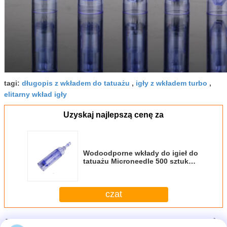
tagi:
długopis z wkładem do tatuażu
,
igły z wkładem turbo
,
elitarny wkład igły
Uzyskaj najlepszą cenę za
Wodoodporne wkłady do igieł do
tatuażu Microneedle 500 sztuk
Smooth Coloring
czat
Jeszcze
Wkłady z igłą do tatuażu