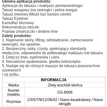
Główna aplikacja produktu:
Aplikacje do tatuażu i makijażu permanentnego:
Tatuaż wargowy (na zewnątrz i pełna warga)
Tatuaż brwiowy
(Może być bardzo cienki)
Tatuaż Eyeliner
Kamuflaż bliznowy
Rekonstrukcja otoczki
Popraw zmarszczki i drobne linie
Zalety produktu:
1. Napinanie skóry, lifting, odmładzanie, zamocowane
wewnątrz, nie spadnie.
2. Bezpieczny, ostry, czysty, spełniający standardy
medyczne, odpowiedni do półtrwałego makijażu lub tatuażu
3. Dotyczy brwi, eyelinerów i cieni.
4. Niezależne opakowanie, gładka kolorystyka
5. Nadaje się do różnych maszyn do tatuażu powszechnie
używanych
i na rynku.
INFORMACJA
Marka
Złoty wschód słońca
Numer
GS-6006
modelu
1/3/5/7/9/12/36/42 / Nano kwadratowy / Nano
Rozmiar
okrągły