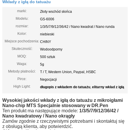
Wkłady z igłą do tatuażu
marki:
Złoty wschód słońca
Modelu:
GS-6006
rozmiar:
1/3/5/7/9/12/36/42 / Nano kwadrat / Nano runda
Kolor:
niebieski
Miejsce pochodzenia:
CHINY
Skuteczność:
Wodoodporny
MOQ:
500 sztuk
Waga:
5g
Metody płatności:
T / T, Western Union, Paypal, HSBC
Pirce:
Negocjacji
High Light:
długopis z wkładem do tatuażu
,
elitarny wkład z igłą
Wysokiej jakości wkłady z igłą do tatuażu z mikroigłami
Nano-chip MTS Specjalnie stosowany w DR.Pen
Ten produkt ma następujące modele:
1/3/5/7/9/12/36/42 /
Nano kwadratowy / Nano okrągły
Zamów zgodnie z rzeczywistymi potrzebami i skontaktuj się
z obsługą klienta, aby potwierdzić.