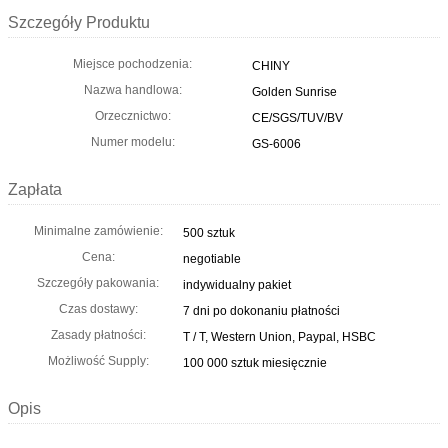
Szczegóły Produktu
Miejsce pochodzenia:
CHINY
Nazwa handlowa:
Golden Sunrise
Orzecznictwo:
CE/SGS/TUV/BV
Numer modelu:
GS-6006
Zapłata
Minimalne zamówienie:
500 sztuk
Cena:
negotiable
Szczegóły pakowania:
indywidualny pakiet
Czas dostawy:
7 dni po dokonaniu płatności
Zasady płatności:
T / T, Western Union, Paypal, HSBC
Możliwość Supply:
100 000 sztuk miesięcznie
Opis