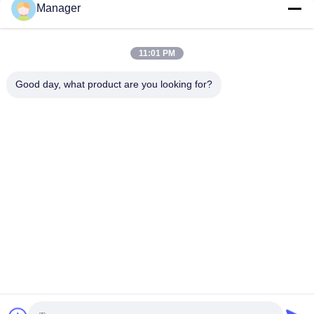
Manager
11:01 PM
Good day, what product are you looking for?
Żółte wkłady do igieł do tatuażu Pióro łatwe w użyciu do makijażu
permanentnego brwi
Zmień język
Polish
Dom
|
o nas
|
Sitemap
|
Privacy Policy
Widok pulpitu
Copyright © 2019 - 2026 Golden Sunrise International Co., Limited.
All rights reserved.