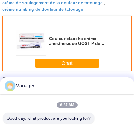
crème de soulagement de la douleur de tatouage
,
crème numbing de douleur de tatouage
Couleur blanche crème
anesthésique GOST-P de
tatouage indolore numbing d'or
du lever de soleil SYA
Chat
Plus
Crème d'anesthésique de tatouage
Manager
6:37 AM
Good day, what product are you looking for?
e
Crème numbing profondément engourdie, crème numbing anesthésique de