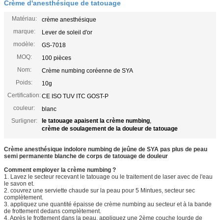
Crème d'anesthésique de tatouage
Matériau:
crème anesthésique
marque:
Lever de soleil d'or
modèle:
GS-7018
MOQ:
100 pièces
Nom:
Crème numbing coréenne de SYA
Poids:
10g
Certification:
CE ISO TUV ITC GOST-P
couleur:
blanc
Surligner:
le tatouage apaisent la crème numbing
,
crème de soulagement de la douleur de tatouage
Crème anesthésique indolore numbing de jeûne de SYA pas plus de peau
semi permanente blanche de corps de tatouage de douleur
Comment employer la crème numbing ?
1. Lavez le secteur recevant le tatouage ou le traitement de laser avec de l'eau
le savon et.
2. couvrez une serviette chaude sur la peau pour 5 Mintues, secteur sec
complètement.
3. appliquez une quantité épaisse de crème numbing au secteur et à la bande
de frottement dedans complètement.
4. Après le frottement dans la peau, appliquez une 2ème couche lourde de