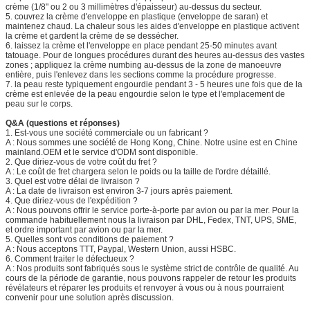
crème (1/8" ou 2 ou 3 millimètres d'épaisseur) au-dessus du secteur.
5. couvrez la crème d'enveloppe en plastique (enveloppe de saran) et
maintenez chaud. La chaleur sous les aides d'enveloppe en plastique activent
la crème et gardent la crème de se dessécher.
6. laissez la crème et l'enveloppe en place pendant 25-50 minutes avant
tatouage. Pour de longues procédures durant des heures au-dessus des vastes
zones ; appliquez la crème numbing au-dessus de la zone de manoeuvre
entière, puis l'enlevez dans les sections comme la procédure progresse.
7. la peau reste typiquement engourdie pendant 3 - 5 heures une fois que de la
crème est enlevée de la peau engourdie selon le type et l'emplacement de
peau sur le corps.
Q&A (questions et réponses)
1. Est-vous une société commerciale ou un fabricant ?
A : Nous sommes une société de Hong Kong, Chine. Notre usine est en Chine
mainland.OEM et le service d'ODM sont disponible.
2. Que diriez-vous de votre coût du fret ?
A : Le coût de fret chargera selon le poids ou la taille de l'ordre détaillé.
3. Quel est votre délai de livraison ?
A : La date de livraison est environ 3-7 jours après paiement.
4. Que diriez-vous de l'expédition ?
A : Nous pouvons offrir le service porte-à-porte par avion ou par la mer. Pour la
commande habituellement nous la livraison par DHL, Fedex, TNT, UPS, SME,
et ordre important par avion ou par la mer.
5. Quelles sont vos conditions de paiement ?
A : Nous acceptons TTT, Paypal, Western Union, aussi HSBC.
6. Comment traiter le défectueux ?
A : Nos produits sont fabriqués sous le système strict de contrôle de qualité. Au
cours de la période de garantie, nous pouvons rappeler de retour les produits
révélateurs et réparer les produits et renvoyer à vous ou à nous pourraient
convenir pour une solution après discussion.