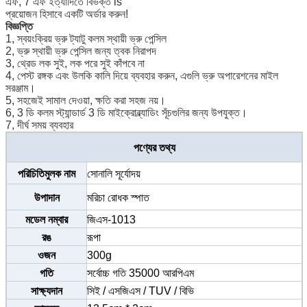
এফ, 7 এফ ইত্যাদিতে বিভক্ত is
প্রয়োজন হিসাবে একটি অর্ডার করুন!
বিজ্ঞপ্তি
1, স্বয়ংক্রিয় ভ্রু ট্যাটু কলম স্থায়ী ভ্রু পেন্সিল
2, ভ্রু স্থায়ী ভ্রু পেন্সিল জন্য ত্বক নিরাপদ
3, থ্রেড লক সুই, লক পরে সুই কাঁপবে না
4, পেস্ট রঙ্গক এবং উলকি কালি দিয়ে ব্যবহার করুন, এগুলি ভ্রু অপারেশনের মাইল
সরঞ্জাম।
5, সহজেই সামাল দেওয়া, ক্ষতি করা সহজ নয়।
6, 3 ডি কলম স্ট্যান্ডার্ড 3 ডি মাইক্রোব্ল্যাডিং সূঁচগুলির জন্য উপযুক্ত।
7, দীর্ঘ সময় ব্যবহার
পণ্যের তথ্য
পরিচিতিমুলক নাম
সোনালি সূর্যোদয়
উপাদান
মরিচা রোধক স্পাত
মডেল নম্বার
জিএস-1013
রঙ
রূপা
ওজন
300g
গতি
সর্বোচ্চ গতি 35000 আরপিএম
সাক্ষ্যদান
সিই / এসজিএস / TUV / বিভি