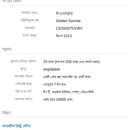
পণ্যের বিবরণ
উৎপত্তি স্থল:
চীন (মেনল্যান্ড)
পরিচিতিমুলক নাম:
Golden Sunrise
সাক্ষ্যদান:
CE/SGS/TUV/BV
মডেল নম্বার:
জিএস-1013
প্রদান
ন্যূনতম চাহিদার পরিমাণ:
20 কলম (কমপক্ষে 200 ডলার ওএম সমর্থন করুন)
মূল্য:
negotiable
প্যাকেজিং বিবরণ:
একটি একক বাক্স প্যাকেজিং সহ একটি কলম
ডেলিভারি সময়:
পেমেন্টের 7 দিন পরে
পরিশোধের শর্ত:
টি / টি, ওয়েস্টার্ন ইউনিয়ন, পেপাল, এইচএসবিসি
যোগানের ক্ষমতা:
প্রতি মাসে 10000 কলম
বিবরণ
কসমেটিক ট্যাটু মেশিন