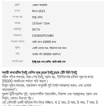
ব্র্যান্ড:
গোল্ডেন সানরাইজ
মডেল:
জিএস-1013
পণ্যের নাম:
ট্যাটু মেশিন
আকার:
13.5cm * 2cm
আউটপুট:
DC7V
সাক্ষ্যদান:
CE/SGS/TUV/BV
সরবরাহ ক্ষমতা:
প্রতি মাসে 10000 কলম
সুবিধা:
একটি বোতাম শুরু, পরিচালনা করা সহজ
গতি:
সর্বোচ্চ গতি 35000 আরপিএম
লক্ষণীয় করা:
ট্যাটু ভ্রু পেন মেশিন
,
অটো ডার্মা পেন
স্থায়ী কসমেটিক ট্যাটু মেশিন ভ্রু বন্দুক ট্যাটু বন্দুক ঠোঁট মিনি ট্যাটু
সঠিক গতির সমন্বয়, উচ্চ-শেষ ট্যাটু, দ্রুত রঙ, ইউনিফর্মের চাহিদা পূরণের জন্য
35000 আরপিএম পর্যন্ত গতি বাড়ান।
নির্ভুল সূচির সমন্বয়, প্রয়োজন অনুযায়ী সুই দৈর্ঘ্য সামঞ্জস্য করুন, এবং চেহারা
আড়ম্বরপূর্ণ।
সুরক্ষা ইন্টিগ্রেটেড সুই, অ্যাসেপটিক প্যাকেজিং, নিরাপদ এবং স্বাস্থ্যকর, দ্রুত এবং
নির্ভুল, কোনও উড়ন্ত সূঁচ।
এই মেশিনটি একটি বাহ্যিক পিন দিয়ে সজ্জিত, যা 1 আর, 3 আর, 5 আর, 7 আর, 5