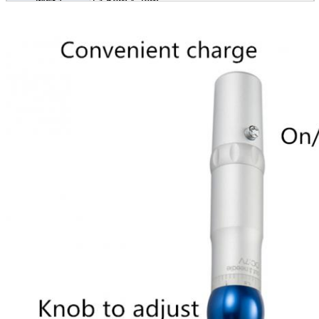
আয়তন
13.5cm * 2cm
MOQ:
20 কলম
সুই স্পেসিফিকেশন
0.35-0.4mm
সুই আকার
1R 3R 5R 7R 5F 7F ইত্যাদি
ব্যবহার
ভ্রু, আইলাইনার, ঠোঁট, বডি ট্যাটু ইত্যাদি