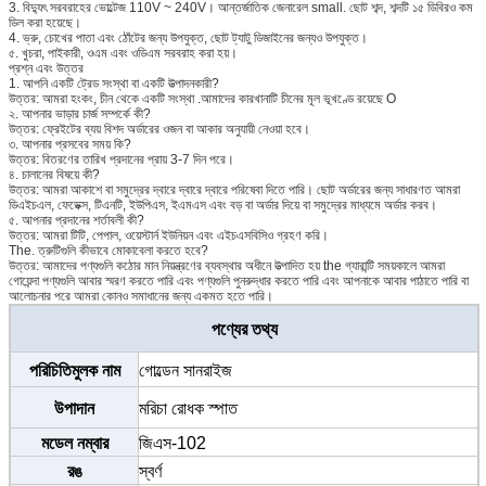
3. বিদ্যুৎ সরবরাহের ভোল্টেজ 110V ~ 240V। আন্তর্জাতিক জেনারেল small. ছোট শব্দ, শব্দটি ১৫ ডিবিরও কম
ডিল করা হয়েছে।
4. ভ্রু, চোখের পাতা এবং ঠোঁটের জন্য উপযুক্ত, ছোট ট্যাটু ডিজাইনের জন্যও উপযুক্ত।
৫. খুচরা, পাইকারী, ওএম এবং ওডিএম সরবরাহ করা হয়।
প্রশ্ন এবং উত্তর
1. আপনি একটি ট্রেড সংস্থা বা একটি উত্পাদনকারী?
উত্তর: আমরা হংকং, চীন থেকে একটি সংস্থা .আমাদের কারখানাটি চীনের মূল ভূখণ্ডে রয়েছে O
২. আপনার ভাড়ার চার্জ সম্পর্কে কী?
উত্তর: ফ্রেইটের ব্যয় বিশদ অর্ডারের ওজন বা আকার অনুযায়ী নেওয়া হবে।
৩. আপনার প্রসবের সময় কি?
উত্তর: বিতরণের তারিখ প্রদানের প্রায় 3-7 দিন পরে।
৪. চালানের বিষয়ে কী?
উত্তর: আমরা আকাশে বা সমুদ্রের দ্বারে দ্বারে দ্বারে পরিষেবা দিতে পারি। ছোট অর্ডারের জন্য সাধারণত আমরা
ডিএইচএল, ফেডেক্স, টিএনটি, ইউপিএস, ইএমএস এবং বড় বা অর্ডার দিয়ে বা সমুদ্রের মাধ্যমে অর্ডার করব।
৫. আপনার প্রদানের শর্তাবলী কী?
উত্তর: আমরা টিটি, পেপাল, ওয়েস্টার্ন ইউনিয়ন এবং এইচএসবিসিও গ্রহণ করি।
The. ত্রুটিগুলি কীভাবে মোকাবেলা করতে হবে?
উত্তর: আমাদের পণ্যগুলি কঠোর মান নিয়ন্ত্রণের ব্যবস্থার অধীনে উত্পাদিত হয় the গ্যারান্টি সময়কালে আমরা
গোয়েন্দা পণ্যগুলি আবার স্মরণ করতে পারি এবং পণ্যগুলি পুনরুদ্ধার করতে পারি এবং আপনাকে আবার পাঠাতে পারি বা
আলোচনার পরে আমরা কোনও সমাধানের জন্য একমত হতে পারি।
পণ্যের তথ্য
পরিচিতিমুলক নাম
গোল্ডেন সানরাইজ
উপাদান
মরিচা রোধক স্পাত
মডেল নম্বার
জিএস-102
রঙ
স্বর্ণ