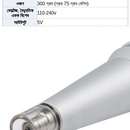
ওজন
300 গ্রাম (প্রায় 75 গ্রাম মেশিন)
ভোল্টেজ, বৈদ্যুতিক
110-240v
একক বিশেষ
আউটপুট
5V
গতি
সর্বোচ্চ গতি 35000 আরপিএম
সাক্ষ্যদান
সিই / এসজিএস / TUV / বিভি
আয়তন
13.5cm * 2cm
MOQ:
20 কলম
সুই স্পেসিফিকেশন
0.35-0.4mm
সুই আকার
1R 3R 5R 7R 5F 7F ইত্যাদি
ব্যবহার
ভ্রু, আইলাইনার, ঠোঁট, বডি ট্যাটু ইত্যাদি