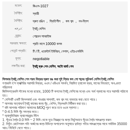
মডেল:
জিএস-1027
বৈশিষ্ট্য:
স্থায়ী
বৈশিষ্ট্য:
দ্রুত রঙিন ， স্থিতিশীল ， কম শব্দ ， নন-স্লিপ
درجه:
ট্যাটু মেশিন
ব্র্যান্ড:
গোল্ডেন সানরাইজ
সরবরাহ ক্ষমতা:
প্রতি মাসে 10000 কলম
পেমেন্ট পদ্ধতি:
টি / টি, ওয়েস্টার্ন ইউনিয়ন, পেপাল, এইচএসবিসি
মূল্য:
negotiable
লক্ষণীয় করা:
ট্যাটু ভ্রু পেন মেশিন
,
অটো ডার্মা পেন
সিলভার ট্যাটু মেশিন পেন গরম বিক্রয় দ্রুত রঙ করা সুই স্থির কম লো শব্দের সূচিকর্ম মেশিন ট্যাটু মেশিন
পণ্যগুলি হ'ল ফ্যাক্টরির সরাসরি বিক্রয়, ওএম / ওডিএম সমর্থন, নিয়মিত চ্যানেল ক্রয়, মানের নিশ্চয়তা, অখণ্ডতা
পরিচালনা
জিনিসপত্রগুলি স্টকের মধ্যে রয়েছে, 1000 টি কলমের ট্যাটু মেশিনের মধ্যে এবং অর্থ প্রদানের পরে সরাসরি পাঠানো
হয়।
* মেশিনটি একটি ক্লিপকার্ড এবং পাওয়ার সাপ্লাই, কম শব্দ সহ ব্যবহার করা যেতে পারে।
* আপনার অত্যাশ্চর্য ট্যাটু কাজের জন্য সূঁচ, মেশিন, গ্রিপগুলি নির্বীজন করা হয়।
* যদি আপনার পরিমাণ আমাদের MOQ পূরণ করে তবে ওএম স্বাগত।
* 0-4.5 মিমি সূঁচ সমন্বয় করে।
* অ্যালুমিনিয়াম অ্যালোয়্যান্ড স্টিল
1. সূঁচের দৈর্ঘ্য 0.0 মিমি ~ 2 মিমি থেকে দূরে নিয়ন্ত্রণের জন্য নির্ভুলভাবে সূঁচের দৈর্ঘ্য সামঞ্জস্য করুন
2. নিখুঁত রোটেশনাল গতি অর্জনের জন্য বিভিন্ন অপারেশন অনুসারে দুর্দান্ত গতির সামঞ্জস্যের সাথে সর্বাধিক 35000
আর / মিনিটে যেতে পারে।