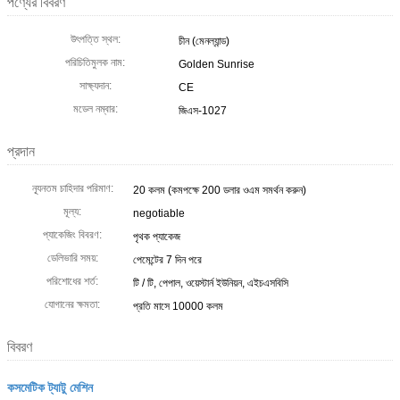
পণ্যের বিবরণ
উৎপত্তি স্থল:
চীন (মেনল্যান্ড)
পরিচিতিমুলক নাম:
Golden Sunrise
সাক্ষ্যদান:
CE
মডেল নম্বার:
জিএস-1027
প্রদান
ন্যূনতম চাহিদার পরিমাণ:
20 কলম (কমপক্ষে 200 ডলার ওএম সমর্থন করুন)
মূল্য:
negotiable
প্যাকেজিং বিবরণ:
পৃথক প্যাকেজ
ডেলিভারি সময়:
পেমেন্টের 7 দিন পরে
পরিশোধের শর্ত:
টি / টি, পেপাল, ওয়েস্টার্ন ইউনিয়ন, এইচএসবিসি
যোগানের ক্ষমতা:
প্রতি মাসে 10000 কলম
বিবরণ
কসমেটিক ট্যাটু মেশিন