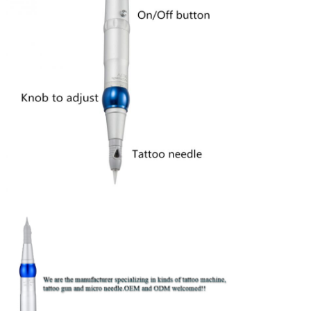
0.35-0.4mm
dell'ago
Dimensione
1R 3R 5R 7R 5F 7F ecc.
dell'ago
Sopracciglio, eye-liner, labbro, tatuaggio
Uso
ecc del corpo