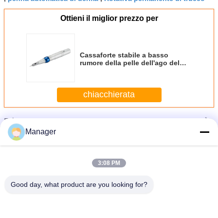
Ottieni il miglior prezzo per
Cassaforte stabile a basso
rumore della pelle dell'ago del
labbro della macchina
permanente del tatuaggio
chiacchierata
Più
Macchina cosmetica del tatuaggio
Manager
3:08 PM
Good day, what product are you looking for?
Semi elettrici cosmetici dorati dell'acciaio inossidabile della macchina del
tatuaggio permanenti