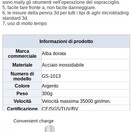
sono maily gli strumenti nell'operazione del sopracciglio.
5, facile fare fronte a, non facile danneggiare.
6, le misure della penna 3d per tutti i tipi di aghi microblading
standard 3d.
7, uso di molto tempo
Informazioni di prodotto
Marca
Alba dorata
commerciale
Materiale
Acciaio inossidabile
Numero di
GS-1013
modello
Colore
Argento
Peso
300g
Velocità
Velocità massima 35000 giri/min.
Certificazione
CE/SGS/TUV/BV
Dimensione
13.5cm*2cm
MOQ
20 penne
Specificazione