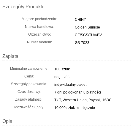
Szczegóły Produktu
Miejsce pochodzenia:
CHINY
Nazwa handlowa:
Golden Sunrise
Orzecznictwo:
CE/SGS/TUV/BV
Numer modelu:
GS-7023
Zapłata
Minimalne zamówienie:
100 sztuk
Cena:
negotiable
Szczegóły pakowania:
indywidualny pakiet
Czas dostawy:
7 dni po dokonaniu płatności
Zasady płatności:
T / T, Western Union, Paypal, HSBC
Możliwość Supply:
10 000 sztuk miesięcznie
Opis