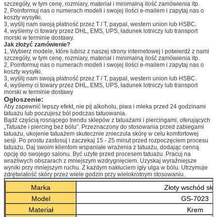
szczegóły, w tym cenę, rozmiary, materiał i minimalną ilość zamówienia itp.
2, Poinformuj nas o numerach modeli i swojej ilości e-mailem i zapytaj nas o
koszty wysyłki.
3, wyślij nam swoją płatność przez T / T, paypal, western union lub HSBC.
4, wyślemy ci towary przez DHL, EMS, UPS, ładunek lotniczy lub transport
morski w terminie dostawy.
Jak złożyć zamówienie?
1, Wybierz modele, które lubisz z naszej strony internetowej i potwierdź z nami
szczegóły, w tym cenę, rozmiary, materiał i minimalną ilość zamówienia itp.
2, Poinformuj nas o numerach modeli i swojej ilości e-mailem i zapytaj nas o
koszty wysyłki.
3, wyślij nam swoją płatność przez T / T, paypal, western union lub HSBC.
4, wyślemy ci towary przez DHL, EMS, UPS, ładunek lotniczy lub transport
morski w terminie dostawy
Ogłoszenie:
Aby zapewnić lepszy efekt, nie pij alkoholu, piwa i mleka przed 24 godzinami
tatuażu lub poczujesz ból podczas tatuowania.
Bądź częścią rosnącego trendu sklepów z tatuażami i piercingami, oferujących
„Tatuaże i piercing bez bólu”. Przeznaczony do stosowania przed zabiegami
tatuażu, ukojenie tatuażem skutecznie znieczula skórę w celu komfortowej
sesji. Po prostu zastosuj i zaczekaj 15 - 25 minut przed rozpoczęciem procesu
tatuażu. Daj swoim klientom wspaniałe wrażenia z tatuażu, dodając cenną
opcję do swojego salonu. Być użyte przed procesem tatuażu. Pracuj na
wrażliwych obszarach z mniejszym wzdrygnięciem. Uzyskaj wyraźniejsze
wyniki przy mniejszym ruchu. Z każdym nakłuciem igły ulga w bólu. Utrzymuje
zdrętwiałość skóry przez wiele godzin przy wielokrotnym stosowaniu.
Marka
Złoty wschód sło
Model
GS-7023
Materiał
Krem