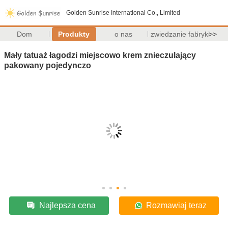
Golden Sunrise International Co., Limited
Dom
Produkty
o nas
zwiedzanie fabryki
>>
Mały tatuaż łagodzi miejscowo krem ​​znieczulający
pakowany pojedynczo
Najlepsza cena
Rozmawiaj teraz