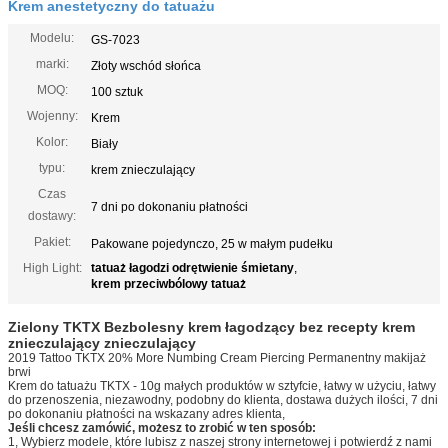
Krem anestetyczny do tatuażu
Modelu:
GS-7023
marki:
Złoty wschód słońca
MOQ:
100 sztuk
Wojenny:
Krem
Kolor:
Biały
typu:
krem znieczulający
Czas
7 dni po dokonaniu płatności
dostawy:
Pakiet:
Pakowane pojedynczo, 25 w małym pudełku
High Light:
tatuaż łagodzi odrętwienie śmietany
,
krem ​​przeciwbólowy tatuaż
Zielony TKTX Bezbolesny krem ​​łagodzący bez recepty krem ​​
znieczulający znieczulający
2019 Tattoo TKTX 20% More Numbing Cream Piercing Permanentny makijaż
brwi
Krem do tatuażu TKTX - 10g małych produktów w sztyfcie, łatwy w użyciu, łatwy
do przenoszenia, niezawodny, podobny do klienta, dostawa dużych ilości, 7 dni
po dokonaniu płatności na wskazany adres klienta,
Jeśli chcesz zamówić, możesz to zrobić w ten sposób:
1, Wybierz modele, które lubisz z naszej strony internetowej i potwierdź z nami