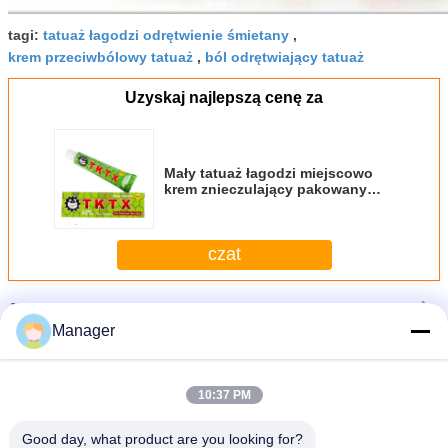
tagi:
tatuaż łagodzi odrętwienie śmietany
,
krem ​​przeciwbólowy tatuaż
,
ból odrętwiający tatuaż
Uzyskaj najlepszą cenę za
Mały tatuaż łagodzi miejscowo
krem ​​znieczulający pakowany
pojedynczo
czat
Jeszcze
Krem anestetyczny do tatuażu
Manager
10:37 PM
Good day, what product are you looking for?