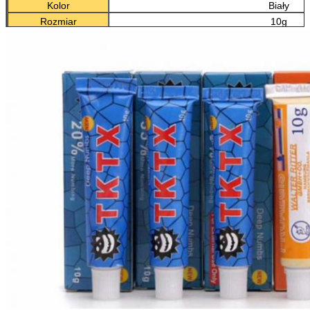
Kolor
Biały
Rozmiar
10g
Zdolność dostaw
10 000 sztuk miesi
Cecha
antypoślizgowa, ochronna, trwała, tatuaż