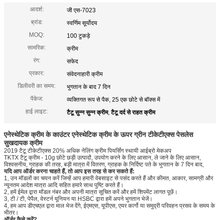
आदर्श:
जी एस-7023
ब्रांड:
स्वर्णिम सूर्योदय
MOQ:
100 टुकड़े
सामरिक:
क्रीम
रंग:
सफेद
प्रकार:
संवेदनाहारी क्रीम
डिलीवरी का समय:
भुगतान के बाद 7 दिन
पैकेज:
व्यक्तिगत रूप से पैक, 25 एक छोटे से बॉक्स में
हाई लाइट:
टैटू सुन्न सुन्न क्रीम
,
टैटू दर्द से राहत क्रीम
एनेस्थेटिक क्रीम के काउंटर एनेस्थेटिक क्रीम के ऊपर ग्रीन टीकेटीएक्स पेसलेस
सुखदायक क्रीम
2019 टैटू टीकेटीएक्स 20% अधिक नेलिंग क्रीम पियर्सिंग स्थायी आईब्रो मेकअप
TKTX टैटू क्रीम - 10g छोटे छड़ी उत्पादों, उपयोग करने के लिए आसान, ले जाने के लिए आसान,
विश्वसनीय, ग्राहक की तरह, बड़ी मात्रा में वितरण, ग्राहक के निर्दिष्ट पते के भुगतान के 7 दिन बाद,
यदि आप ऑर्डर करना चाहते हैं, तो आप इस तरह से कर सकते हैं:
1, उन मॉडलों का चयन करें जिन्हें आप हमारी वेबसाइट से पसंद करते हैं और कीमत, आकार, सामग्री और
न्यूनतम आदेश मात्रा आदि सहित हमारे साथ पुष्टि करते हैं।
2, हमें ईमेल द्वारा मॉडल नंबर और अपनी मात्रा सूचित करें और हमें शिपमेंट लागत पूछें।
3, टी / टी, पेपैल, वेस्टर्न यूनियन या HSBC द्वारा हमें अपने भुगतान भेजें।
4, हम आप डीएचएल द्वारा माल भेज देंगे, ईएमएस, यूपीएस, एयर कार्गो या समुद्री परिवहन प्रसव के समय के
भीतर।
ऑर्डर कैसे करें?