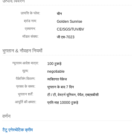
उत्पाद विवरण
उत्पत्ति के प्लेस:
चीन
ब्रांड नाम:
Golden Sunrise
प्रमाणन:
CE/SGS/TUV/BV
मॉडल संख्या:
जी एस-7023
भुगतान & नौवहन नियमों
न्यूनतम आदेश मात्रा:
100 टुकड़े
मूल्य:
negotiable
पैकेजिंग विवरण:
व्यक्तिगत पैकेज
प्रसव के समय:
भुगतान के बाद 7 दिन
भुगतान शर्तें:
टी / टी, वेस्टर्न यूनियन, पेपैल, एचएसबीसी
आपूर्ति की क्षमता:
प्रति माह 10000 टुकड़े
वर्णन
टैटू एनेस्थेटिक क्रीम