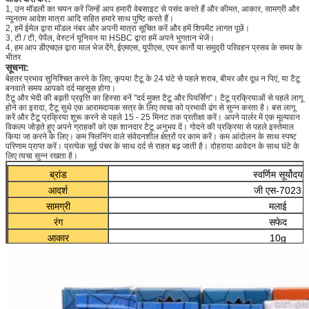
1, उन मॉडलों का चयन करें जिन्हें आप हमारी वेबसाइट से पसंद करते हैं और कीमत, आकार, सामग्री और
न्यूनतम आदेश मात्रा आदि सहित हमारे साथ पुष्टि करते हैं।
2, हमें ईमेल द्वारा मॉडल नंबर और अपनी मात्रा सूचित करें और हमें शिपमेंट लागत पूछें।
3, टी / टी, पेपैल, वेस्टर्न यूनियन या HSBC द्वारा हमें अपने भुगतान भेजें।
4, हम आप डीएचएल द्वारा माल भेज देंगे, ईएमएस, यूपीएस, एयर कार्गो या समुद्री परिवहन प्रसव के समय के
भीतर
सूचना:
बेहतर प्रभाव सुनिश्चित करने के लिए, कृपया टैटू के 24 घंटे से पहले शराब, बीयर और दूध न पिएं, या टैटू
बनवाते समय आपको दर्द महसूस होगा।
टैटू और भेदी की बढ़ती प्रवृत्ति का हिस्सा बनें "दर्द मुक्त टैटू और पियर्सिंग"। टैटू प्रक्रियाओं से पहले लागू
होने का इरादा, टैटू सुथे एक आरामदायक सत्र के लिए त्वचा को प्रभावी ढंग से सुन्न करता है। बस लागू
करें और टैटू प्रक्रिया शुरू करने से पहले 15 - 25 मिनट तक प्रतीक्षा करें। अपने पार्लर में एक मूल्यवान
विकल्प जोड़ते हुए अपने ग्राहकों को एक शानदार टैटू अनुभव दें। गोदने की प्रक्रिया से पहले इस्तेमाल
किया जा करने के लिए। कम फ्लिनिंग वाले संवेदनशील क्षेत्रों पर काम करें। कम आंदोलन के साथ स्पष्ट
परिणाम प्राप्त करें। प्रत्येक सुई पंचर के साथ दर्द से राहत बढ़ जाती है। दोहराया आवेदन के साथ घंटे के
लिए त्वचा सुन्न रखता है।
ब्रांड
स्वर्णिम सूर्योदय
आदर्श
जी एस-7023
सामग्री
मलाई
रंग
सफेद
आकार
10g
आपूर्ति की योग्यता
प्रति माह 10,000 टु
फ़ीचर
antislip, रक्षा, स्थायी, टैटू, सैन