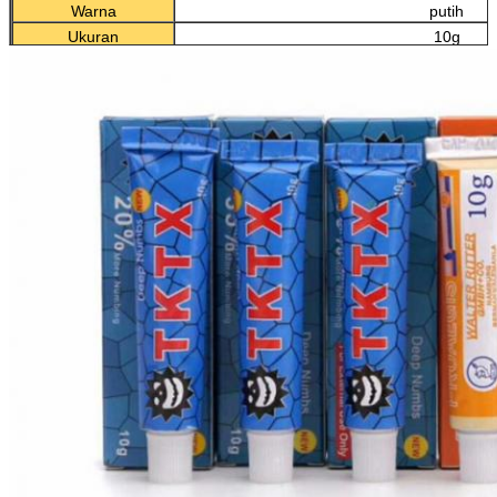
Warna
putih
Ukuran
10g
Kemampuan Supply
10.000 lembar per 
Fitur
antislip, melindungi, permanen, tato,