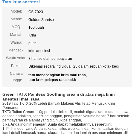
Tato krim anestesi
Model:
GS-7023
Merek:
Golden Sunrise
MOQ:
100 buah
Martial:
Krim
Warna:
putih
Mengetik:
krim anestesi
Waktu Antar:
7 hari setelah pembayaran
Paket:
Dikemas secara individual, 25 dalam sebuah kotak kecil
Cahaya
tato menenangkan krim mati rasa
,
tato krim pelepas rasa sakit
Tinggi:
Green TKTX Painless Soothing cream di atas meja krim
anestesi mati rasa
2019 Tato TKTX 20% Lebih Banyak Makeup Alis Tetap Menusuk Krim
Permanen
TKTX Tattoo Cream - 10g produk stick kecil, mudah digunakan, mudah dibawa,
dapat diandalkan, seperti pelanggan, pengiriman volume besar, 7 hari setelah
pembayaran ke alamat yang ditunjuk pelanggan,
Jika Anda ingin memesan, Anda dapat melakukannya seperti ini:
1, Pilih model yang Anda suka dari situs web kami dan konfirmasikan dengan
kami detail termasuk harga, ukuran, bahan dan jumlah pesanan minimum, dll.