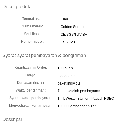
Detail produk
Tempat asal:
Cina
Nama merek:
Golden Sunrise
Sertifikasi:
CE/SGS/TUV/BV
Nomor model:
GS-7023
Syarat-syarat pembayaran & pengiriman
Kuantitas min Order:
100 buah
Harga:
negotiable
Kemasan rincian:
paket individu
Waktu pengiriman:
7 hari setelah pembayaran
Syarat-syarat pembayaran:
T / T, Western Union, Paypal, HSBC
Menyediakan kemampuan:
10.000 lembar per bulan
Deskripsi