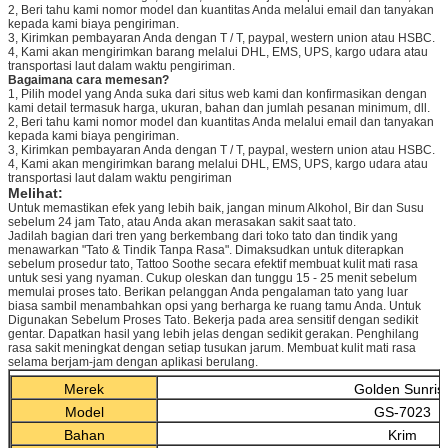
2, Beri tahu kami nomor model dan kuantitas Anda melalui email dan tanyakan
kepada kami biaya pengiriman.
3, Kirimkan pembayaran Anda dengan T / T, paypal, western union atau HSBC.
4, Kami akan mengirimkan barang melalui DHL, EMS, UPS, kargo udara atau
transportasi laut dalam waktu pengiriman.
Bagaimana cara memesan?
1, Pilih model yang Anda suka dari situs web kami dan konfirmasikan dengan
kami detail termasuk harga, ukuran, bahan dan jumlah pesanan minimum, dll.
2, Beri tahu kami nomor model dan kuantitas Anda melalui email dan tanyakan
kepada kami biaya pengiriman.
3, Kirimkan pembayaran Anda dengan T / T, paypal, western union atau HSBC.
4, Kami akan mengirimkan barang melalui DHL, EMS, UPS, kargo udara atau
transportasi laut dalam waktu pengiriman
Melihat:
Untuk memastikan efek yang lebih baik, jangan minum Alkohol, Bir dan Susu
sebelum 24 jam Tato, atau Anda akan merasakan sakit saat tato.
Jadilah bagian dari tren yang berkembang dari toko tato dan tindik yang
menawarkan "Tato & Tindik Tanpa Rasa". Dimaksudkan untuk diterapkan
sebelum prosedur tato, Tattoo Soothe secara efektif membuat kulit mati rasa
untuk sesi yang nyaman. Cukup oleskan dan tunggu 15 - 25 menit sebelum
memulai proses tato. Berikan pelanggan Anda pengalaman tato yang luar
biasa sambil menambahkan opsi yang berharga ke ruang tamu Anda. Untuk
Digunakan Sebelum Proses Tato. Bekerja pada area sensitif dengan sedikit
gentar. Dapatkan hasil yang lebih jelas dengan sedikit gerakan. Penghilang
rasa sakit meningkat dengan setiap tusukan jarum. Membuat kulit mati rasa
selama berjam-jam dengan aplikasi berulang.
Merek
Golden Sunris
Model
GS-7023
Bahan
Krim