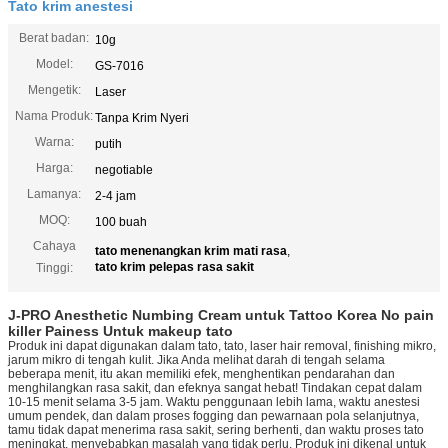
Tato krim anestesi
Berat badan:
10g
Model:
GS-7016
Mengetik:
Laser
Nama Produk:
Tanpa Krim Nyeri
Warna:
putih
Harga:
negotiable
Lamanya:
2-4 jam
MOQ:
100 buah
Cahaya
tato menenangkan krim mati rasa
,
tato krim pelepas rasa sakit
Tinggi:
J-PRO Anesthetic Numbing Cream untuk Tattoo Korea No pain
killer Painess Untuk makeup tato
Produk ini dapat digunakan dalam tato, tato, laser hair removal, finishing mikro,
jarum mikro di tengah kulit. Jika Anda melihat darah di tengah selama
beberapa menit, itu akan memiliki efek, menghentikan pendarahan dan
menghilangkan rasa sakit, dan efeknya sangat hebat! Tindakan cepat dalam
10-15 menit selama 3-5 jam. Waktu penggunaan lebih lama, waktu anestesi
umum pendek, dan dalam proses fogging dan pewarnaan pola selanjutnya,
tamu tidak dapat menerima rasa sakit, sering berhenti, dan waktu proses tato
meningkat, menyebabkan masalah yang tidak perlu. Produk ini dikenal untuk