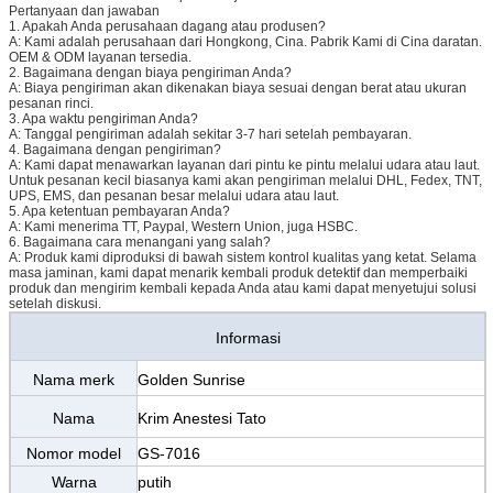
Pertanyaan dan jawaban
1. Apakah Anda perusahaan dagang atau produsen?
A: Kami adalah perusahaan dari Hongkong, Cina. Pabrik Kami di Cina daratan.
OEM & ODM layanan tersedia.
2. Bagaimana dengan biaya pengiriman Anda?
A: Biaya pengiriman akan dikenakan biaya sesuai dengan berat atau ukuran
pesanan rinci.
3. Apa waktu pengiriman Anda?
A: Tanggal pengiriman adalah sekitar 3-7 hari setelah pembayaran.
4. Bagaimana dengan pengiriman?
A: Kami dapat menawarkan layanan dari pintu ke pintu melalui udara atau laut.
Untuk pesanan kecil biasanya kami akan pengiriman melalui DHL, Fedex, TNT,
UPS, EMS, dan pesanan besar melalui udara atau laut.
5. Apa ketentuan pembayaran Anda?
A: Kami menerima TT, Paypal, Western Union, juga HSBC.
6. Bagaimana cara menangani yang salah?
A: Produk kami diproduksi di bawah sistem kontrol kualitas yang ketat. Selama
masa jaminan, kami dapat menarik kembali produk detektif dan memperbaiki
produk dan mengirim kembali kepada Anda atau kami dapat menyetujui solusi
setelah diskusi.
Informasi
Nama merk
Golden Sunrise
Nama
Krim Anestesi Tato
Nomor model
GS-7016
Warna
putih