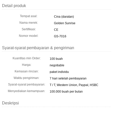
Detail produk
Tempat asal:
Cina (daratan)
Nama merek:
Golden Sunrise
Sertifikasi:
CE
Nomor model:
GS-7016
Syarat-syarat pembayaran & pengiriman
Kuantitas min Order:
100 buah
Harga:
negotiable
Kemasan rincian:
paket individu
Waktu pengiriman:
7 hari setelah pembayaran
Syarat-syarat pembayaran:
T / T, Western Union, Paypal, HSBC
Menyediakan kemampuan:
100.000 buah per bulan
Deskripsi