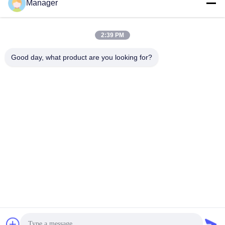
Manager
2:39 PM
Good day, what product are you looking for?
Deep Numb Numbing Cream, Krim Penenang Cepat untuk Menghilangkan
Rasa Mati Cepat
Mengubah bahasa
Indonesian
Rumah
|
tentang kita
|
Sitemap
|
Privacy Policy
Tampilan desktop
Copyright © 2019 - 2026 Golden Sunrise International Co., Limited.
All rights reserved.