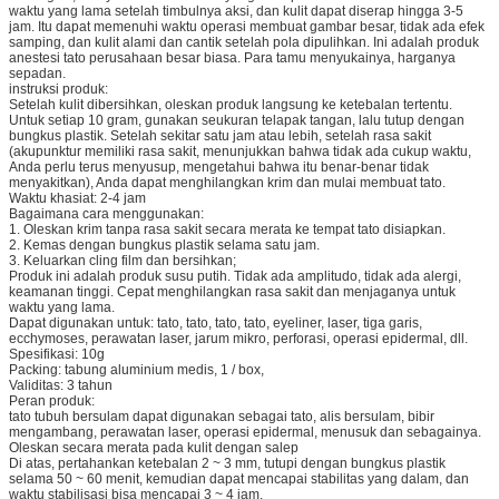
waktu yang lama setelah timbulnya aksi, dan kulit dapat diserap hingga 3-5
jam. Itu dapat memenuhi waktu operasi membuat gambar besar, tidak ada efek
samping, dan kulit alami dan cantik setelah pola dipulihkan. Ini adalah produk
anestesi tato perusahaan besar biasa. Para tamu menyukainya, harganya
sepadan.
instruksi produk:
Setelah kulit dibersihkan, oleskan produk langsung ke ketebalan tertentu.
Untuk setiap 10 gram, gunakan seukuran telapak tangan, lalu tutup dengan
bungkus plastik. Setelah sekitar satu jam atau lebih, setelah rasa sakit
(akupunktur memiliki rasa sakit, menunjukkan bahwa tidak ada cukup waktu,
Anda perlu terus menyusup, mengetahui bahwa itu benar-benar tidak
menyakitkan), Anda dapat menghilangkan krim dan mulai membuat tato.
Waktu khasiat: 2-4 jam
Bagaimana cara menggunakan:
1. Oleskan krim tanpa rasa sakit secara merata ke tempat tato disiapkan.
2. Kemas dengan bungkus plastik selama satu jam.
3. Keluarkan cling film dan bersihkan;
Produk ini adalah produk susu putih. Tidak ada amplitudo, tidak ada alergi,
keamanan tinggi. Cepat menghilangkan rasa sakit dan menjaganya untuk
waktu yang lama.
Dapat digunakan untuk: tato, tato, tato, tato, eyeliner, laser, tiga garis,
ecchymoses, perawatan laser, jarum mikro, perforasi, operasi epidermal, dll.
Spesifikasi: 10g
Packing: tabung aluminium medis, 1 / box,
Validitas: 3 tahun
Peran produk:
tato tubuh bersulam dapat digunakan sebagai tato, alis bersulam, bibir
mengambang, perawatan laser, operasi epidermal, menusuk dan sebagainya.
Oleskan secara merata pada kulit dengan salep
Di atas, pertahankan ketebalan 2 ~ 3 mm, tutupi dengan bungkus plastik
selama 50 ~ 60 menit, kemudian dapat mencapai stabilitas yang dalam, dan
waktu stabilisasi bisa mencapai 3 ~ 4 jam.