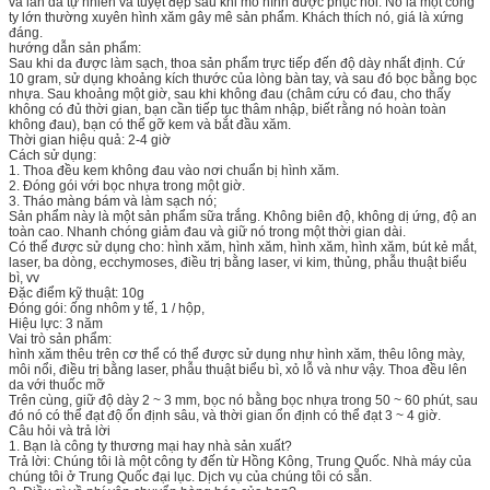
và làn da tự nhiên và tuyệt đẹp sau khi mô hình được phục hồi. Nó là một công
ty lớn thường xuyên hình xăm gây mê sản phẩm. Khách thích nó, giá là xứng
đáng.
hướng dẫn sản phẩm:
Sau khi da được làm sạch, thoa sản phẩm trực tiếp đến độ dày nhất định. Cứ
10 gram, sử dụng khoảng kích thước của lòng bàn tay, và sau đó bọc bằng bọc
nhựa. Sau khoảng một giờ, sau khi không đau (châm cứu có đau, cho thấy
không có đủ thời gian, bạn cần tiếp tục thâm nhập, biết rằng nó hoàn toàn
không đau), bạn có thể gỡ kem và bắt đầu xăm.
Thời gian hiệu quả: 2-4 giờ
Cách sử dụng:
1. Thoa đều kem không đau vào nơi chuẩn bị hình xăm.
2. Đóng gói với bọc nhựa trong một giờ.
3. Tháo màng bám và làm sạch nó;
Sản phẩm này là một sản phẩm sữa trắng. Không biên độ, không dị ứng, độ an
toàn cao. Nhanh chóng giảm đau và giữ nó trong một thời gian dài.
Có thể được sử dụng cho: hình xăm, hình xăm, hình xăm, hình xăm, bút kẻ mắt,
laser, ba dòng, ecchymoses, điều trị bằng laser, vi kim, thủng, phẫu thuật biểu
bì, vv
Đặc điểm kỹ thuật: 10g
Đóng gói: ống nhôm y tế, 1 / hộp,
Hiệu lực: 3 năm
Vai trò sản phẩm:
hình xăm thêu trên cơ thể có thể được sử dụng như hình xăm, thêu lông mày,
môi nổi, điều trị bằng laser, phẫu thuật biểu bì, xỏ lỗ và như vậy. Thoa đều lên
da với thuốc mỡ
Trên cùng, giữ độ dày 2 ~ 3 mm, bọc nó bằng bọc nhựa trong 50 ~ 60 phút, sau
đó nó có thể đạt độ ổn định sâu, và thời gian ổn định có thể đạt 3 ~ 4 giờ.
Câu hỏi và trả lời
1. Bạn là công ty thương mại hay nhà sản xuất?
Trả lời: Chúng tôi là một công ty đến từ Hồng Kông, Trung Quốc. Nhà máy của
chúng tôi ở Trung Quốc đại lục. Dịch vụ của chúng tôi có sẵn.