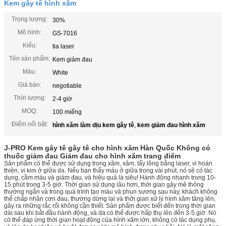
Kem gây tê hình xăm
Trọng lượng:
30%
Mô hình:
GS-7016
Kiểu:
tia laser
Tên sản phẩm:
Kem giảm đau
Màu:
White
Giá bán:
negotiable
Thời lượng:
2-4 giờ
MOQ:
100 miếng
Điểm nổi bật:
hình xăm làm dịu kem gây tê
,
kem giảm đau hình xăm
J-PRO Kem gây tê gây tê cho hình xăm Hàn Quốc Không có
thuốc giảm đau Giảm đau cho hình xăm trang điểm
Sản phẩm có thể được sử dụng trong xăm, xăm, tẩy lông bằng laser, vi hoàn
thiện, vi kim ở giữa da. Nếu bạn thấy máu ở giữa trong vài phút, nó sẽ có tác
dụng, cầm máu và giảm đau, và hiệu quả là siêu! Hành động nhanh trong 10-
15 phút trong 3-5 giờ. Thời gian sử dụng lâu hơn, thời gian gây mê thông
thường ngắn và trong quá trình tạo màu và phun sương sau này, khách không
thể chấp nhận cơn đau, thường dừng lại và thời gian xử lý hình xăm tăng lên,
gây ra những rắc rối không cần thiết. Sản phẩm được biết đến trong thời gian
dài sau khi bắt đầu hành động, và da có thể được hấp thụ lên đến 3-5 giờ. Nó
có thể đáp ứng thời gian hoạt động của hình xăm lớn, không có tác dụng phụ,