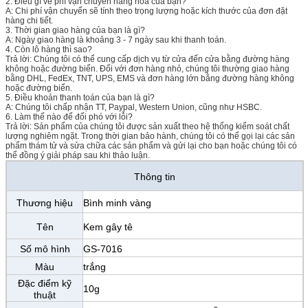
2. Điều gì về phí vận chuyển hàng hóa của bạn?
A: Chi phí vận chuyển sẽ tính theo trọng lượng hoặc kích thước của đơn đặt
hàng chi tiết.
3. Thời gian giao hàng của bạn là gì?
A: Ngày giao hàng là khoảng 3 - 7 ngày sau khi thanh toán.
4. Còn lô hàng thì sao?
Trả lời: Chúng tôi có thể cung cấp dịch vụ từ cửa đến cửa bằng đường hàng
không hoặc đường biển. Đối với đơn hàng nhỏ, chúng tôi thường giao hàng
bằng DHL, FedEx, TNT, UPS, EMS và đơn hàng lớn bằng đường hàng không
hoặc đường biển.
5. Điều khoản thanh toán của bạn là gì?
A: Chúng tôi chấp nhận TT, Paypal, Western Union, cũng như HSBC.
6. Làm thế nào để đối phó với lỗi?
Trả lời: Sản phẩm của chúng tôi được sản xuất theo hệ thống kiểm soát chất
lượng nghiêm ngặt. Trong thời gian bảo hành, chúng tôi có thể gọi lại các sản
phẩm thám tử và sửa chữa các sản phẩm và gửi lại cho bạn hoặc chúng tôi có
thể đồng ý giải pháp sau khi thảo luận.
Thông tin
Thương hiệu
Bình minh vàng
Tên
Kem gây tê
Số mô hình
GS-7016
Màu
trắng
Đặc điểm kỹ
10g
thuật