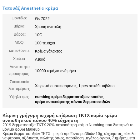
Τατουάζ Anesthetic κρέμα
μοντέλο:
Gs-7022
μάρκα:
Χρυσή ανατολή
Βάρος:
10G
MOQ:
100 τεμάχια
κατευθύνετε:
Κρέμα γάλακτος
Χρώμα:
Λευκό
Δυνατότητα
10000 τεμάχια ανά μήνα
προσφοράς:
Συσκευασία
Χωριστά συσκευασμένος, 1 pes σε κάθε κιβώτιο
λεπτομέρειες:
Υψηλό φως:
numbing κρέμα δερματοστιξιών soothe
,
κρέμα ανακούφισης πόνου δερματοστιξιών
Κίτρινη γρήγορη ισχυρή επίδραση TKTX καμία κρέμα
αναισθητικού πόνου 40% εύχρηστη
2019 δερματοστιξία TKTX 20% περισσότερη κρέμα Numbing που διαπερνά το
μόνιμο φρύδι Makeup
Κρέμα δερματοστιξιών TKTX - μικρά προϊόντα ραβδιών 10g, εύχρηστος, εύκολα
να φέρουν, αξιόπιστα, πελάτης όπως, παράδοση μεγάλος-όγκου, 7 ημέρες μετά