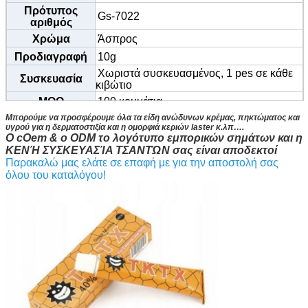
Πρότυπος
Gs-7022
αριθμός
Χρώμα
Άσπρος
Προδιαγραφή
10g
Χωριστά συσκευασμένος, 1 pes σε κάθε
Συσκευασία
κιβώτιο
MOQ
100 κομμάτια
Μπορούμε να προσφέρουμε όλα τα είδη ανώδυνων κρέμας, πηκτώματος και
υγρού για η δερματοστιξία και η ομορφιά κεριών laster κ.λπ….
Ο cOem & ο ODM το λογότυπο εμπορικών σημάτων και η
ΚΕΝΉ ΣΥΣΚΕΥΑΣΊΑ ΤΣΑΝΤΏΝ σας είναι αποδεκτοί
Παρακαλώ μας ελάτε σε επαφή με για την αποστολή σας
όλου του καταλόγου!