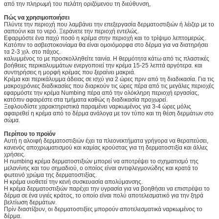
από την πληρωμή του πελάτη οριζόμενου τη διεύθυνση,
Πώς να χρησιμοποιήσει
Πλύντε την περιοχή που λαμβάνει την επεξεργασία δερματοστιξιών ή λέιζερ με το
σαπούνι και το νερό. Ξεράνετε την περιοχή εντελώς.
Εφαρμόστε ένα παχύ ποσό η κρέμα στην περιοχή και το τρίψιμο λεπτομερώς.
Κατόπιν το ασβεστοκονίαμα θα είναι ομοιόμορφα στο δέρμα για να διατηρήσει
τα 2-3 χιλ. στο πάχος.
καλυμμένος το με προσκολληθείτε ταινία. Η θερμότητα κάτω από τις πλαστικές
βοήθειες περικαλυμμάτων ενεργοποιεί την κρέμα 15-25 λεπτά αργότερα. και
συντηρήσεις η μορφή κρέμας που ξεραίνει μακριά.
Κρέμα και περικάλυμμα άδειας σε ισχύ για 2 ώρες πριν από τη διαδικασία. Για τις
μακροχρόνιες διαδικασίες που διαρκούν τις ώρες πέρα από τις μεγάλες περιοχές
εφαρμόστε την κρέμα Numbing πέρα από την ολόκληρη περιοχή εργασίας,
κατόπιν αφαιρέστε στα τμήματα καθώς η διαδικασία προχωρεί.
Ξεφλουδίστε χαρακτηριστικά παραμένει ναρκωμένος για 3-4 ώρες μόλις
αφαιρεθεί η κρέμα από το δέρμα ανάλογα με τον τύπο και τη θέση δερμάτων στο
σώμα.
Περίπου το προϊόν
Αυτή η αλοιφή δερματοστιξιών έχει τα πλεονεκτήματα γρήγορα να θεραπεύσει,
κανενός αποχρωματισμού και καμίας κρούστας για τη δερματοστιξία και άλλες
χρήσεις.
Η numbing κρέμα δερματοστιξιών μπορεί να αποτρέψει το σχηματισμό της
μελανίνης και του σημαδιού, ο οποίος είναι αντιφλεγμονώδης και κρατά το
φωτεινό χρώμα της δερματοστιξίας.
Η κρέμα υιοθετεί την κενή συσκευασία απολύμανσης.
Η κρέμα δερματοστιξιών παρέχει την υγρασία για να βοηθήσει να επιστρέψει το
δέρμα σε ένα υγιές κράτος, το οποίο είναι πολύ αποτελεσματικό για την ξηρά
βελτίωση δερμάτων.
Πρίν διαστίζουν, οι δερματοστιξίες μπορούν αποτελεσματικά ναρκωμένος το
δέρμα.