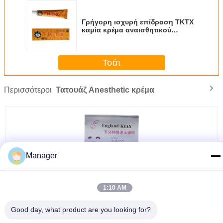
Γρήγορη ισχυρή επίδραση TKTX
καμία κρέμα αναισθητικού
δερματοστιξιών πόνου 40%/
βαθιά ναρκωμένη κρέμα
Τσάτ
Περισσότεροι
Τατουάζ Anesthetic κρέμα
Manager
Βαθιά ναρκωμένη κρέμα Numbing, γρήγορη κατευναστική κρέμα Numbing
χειλικού αναισθητικού
1:10 AM
Good day, what product are you looking for?
Γλώσσα αλλαγής
Greek