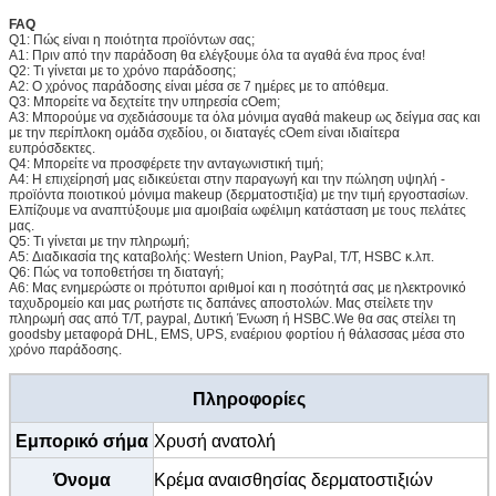
FAQ
Q1: Πώς είναι η ποιότητα προϊόντων σας;
Α1: Πριν από την παράδοση θα ελέγξουμε όλα τα αγαθά ένα προς ένα!
Q2: Τι γίνεται με το χρόνο παράδοσης;
A2: Ο χρόνος παράδοσης είναι μέσα σε 7 ημέρες με το απόθεμα.
Q3: Μπορείτε να δεχτείτε την υπηρεσία cOem;
A3: Μπορούμε να σχεδιάσουμε τα όλα μόνιμα αγαθά makeup ως δείγμα σας και
με την περίπλοκη ομάδα σχεδίου, οι διαταγές cOem είναι ιδιαίτερα
ευπρόσδεκτες.
Q4: Μπορείτε να προσφέρετε την ανταγωνιστική τιμή;
A4: Η επιχείρησή μας ειδικεύεται στην παραγωγή και την πώληση υψηλή -
προϊόντα ποιοτικού μόνιμα makeup (δερματοστιξία) με την τιμή εργοστασίων.
Ελπίζουμε να αναπτύξουμε μια αμοιβαία ωφέλιμη κατάσταση με τους πελάτες
μας.
Q5: Τι γίνεται με την πληρωμή;
A5: Διαδικασία της καταβολής: Western Union, PayPal, T/T, HSBC κ.λπ.
Q6: Πώς να τοποθετήσει τη διαταγή;
A6: Μας ενημερώστε οι πρότυποι αριθμοί και η ποσότητά σας με ηλεκτρονικό
ταχυδρομείο και μας ρωτήστε τις δαπάνες αποστολών. Μας στείλετε την
πληρωμή σας από T/T, paypal, Δυτική Ένωση ή HSBC.We θα σας στείλει τη
goodsby μεταφορά DHL, EMS, UPS, εναέριου φορτίου ή θάλασσας μέσα στο
χρόνο παράδοσης.
Πληροφορίες
Εμπορικό σήμα
Χρυσή ανατολή
Όνομα
Κρέμα αναισθησίας δερματοστιξιών