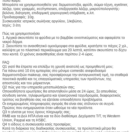
πολύ καιρό.
Μπορέστε να χρησιμοποιηθείτε για: δερματοστιξία, φρύδι, σώμα-τέχνη, eyeliner,
λέιζερ, τρεις γραμμές, ecchymoses, επεξεργασία λέιζερ, μικροϋπολογιστής-
βελόνα, διάτρηση, επιδερμική χειρουργική επέμβαση, κ.λπ.
Προδιαγραφές: 10g.
Συσκευασία: ιατρικός σωλήνας αργιλίου, 1/κιβώτιο,
Ισχύς: 3 έτη
Πώς να χρησιμοποιήσει
1. Αρχικά σκουπίστε τα φρύδια με το βαμβάκι οινοπνεύματος και αφαιρέστε το
νεκρό δέρμα.
2. Σκουπίστε το αναισθητικό ομοιόμορφα στα φρύδια, κρατήστε το πάχος 2 χιλ.,
καλύψτε με το πλαστικό περικάλυμμα για 20 λεπτά, κατόπιν σκουπίστε το δίχτυ
που κεντά. Ο χρόνος αναισθησίας είναι περίπου 2-4 ώρες.
FAQ
Q1 γιατί θα έπρεπε να επιλέξω τη χρυσή ανατολή ως προμηθευτή μου;
Για πάνω από 10 έτη εμπειρίας στο μόνιμο comestic ανεφοδιασμό
δερματοστιξιών makeup, σας προσφέρουμε την ανταγωνιστική τιμή, τα σταθερά
ποιοτικά αγαθά και τις επαγγελματικές υπηρεσίες των προϊόντων, της
αποστολής και του μάρκετινγκ.
Q2 πώς για την υπηρεσία μεταπωλήσεών σας;
Οποιεσδήποτε ερωτήσεις θα απαντηθούν μέσα σε 24 ώρες. Σε απευθείας
σύνδεση servie, τηλεφωνήματα και ηλεκτρονικά ταχυδρομεία, διαφορετικός
τρόπος να βοηθήσει σας να εξετάσει οποιαδήποτε προβλήματα.
Οι ενημερωμένες πληροφορίες αγοράς θα είναι σας στέλνουν σε συχνά.
Πρώτος που ενημερώνεται όταν ωθούμε τα νέα προϊόντα.
Q3 τι γίνεται με τους όρους πληρωμής σας;
RMB και τα Δολ ΗΠΑ είναι και τα δύο διαθέσιμα. Δεχόμαστε T/T, τη Western
Union, Paypal και τη HSBC.
Q4 τι είδους η συσκευασία εσείς προσφέρει;
Κατά τη διάρκεια της διαδικασίας συσκευασίας, τα προληπτικά μέτρα θα