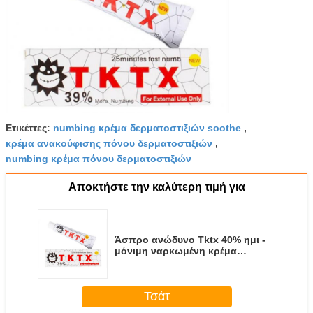
Ετικέττες:
numbing κρέμα δερματοστιξιών soothe
,
κρέμα ανακούφισης πόνου δερματοστιξιών
,
numbing κρέμα πόνου δερματοστιξιών
Αποκτήστε την καλύτερη τιμή για
Άσπρο ανώδυνο Tktx 40% ημι -
μόνιμη ναρκωμένη κρέμα
δερματοστιξιών επίκαιρη για τη
φροντίδα δέρματος
Τσάτ