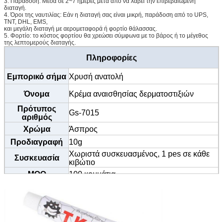
3. Παράδοση: Μέσα σε 2~7 ημέρες μετά από να λάβει την επιβεβαιωμένη
διαταγή.
4. Όροι της ναυτιλίας: Εάν η διαταγή σας είναι μικρή, παράδοση από το UPS,
TNT, DHL, EMS,
και μεγάλη διαταγή με αερομεταφορά ή φορτίο θάλασσας.
5. Φορτίο: το κόστος φορτίου θα χρεώσει σύμφωνα με το βάρος ή το μέγεθος
της λεπτομερούς διαταγής.
Πληροφορίες
Εμπορικό σήμα
Χρυσή ανατολή
Όνομα
Κρέμα αναισθησίας δερματοστιξιών
Πρότυπος
Gs-7015
αριθμός
Χρώμα
Άσπρος
Προδιαγραφή
10g
Χωριστά συσκευασμένος, 1 pes σε κάθε
Συσκευασία
κιβώτιο
MOQ
100 κομμάτια