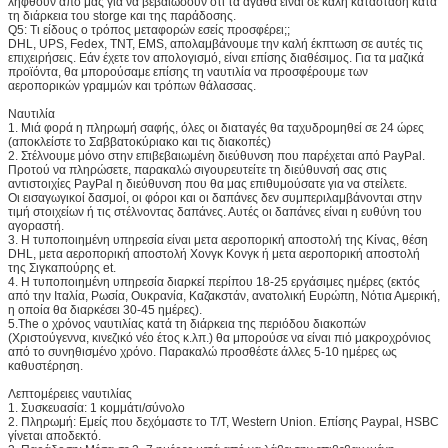
ληφθούν από μας για να βεβαιώσουν ότι τα αγαθά είναι σε καλή κατάσταση κατά
τη διάρκεια του storge και της παράδοσης.
Q5: Τι είδους ο τρόπος μεταφορών εσείς προσφέρει;;
DHL, UPS, Fedex, TNT, EMS, απολαμβάνουμε την καλή έκπτωση σε αυτές τις
επιχειρήσεις. Εάν έχετε τον απολογισμό, είναι επίσης διαθέσιμος. Για τα μαζικά
προϊόντα, θα μπορούσαμε επίσης τη ναυτιλία να προσφέρουμε των
αεροπορικών γραμμών και τρόπων θάλασσας.
Ναυτιλία
1. Μιά φορά η πληρωμή σαφής, όλες οι διαταγές θα ταχυδρομηθεί σε 24 ώρες
(αποκλείστε το Σαββατοκύριακο και τις διακοπές)
2. Στέλνουμε μόνο στην επιβεβαιωμένη διεύθυνση που παρέχεται από PayPal.
Προτού να πληρώσετε, παρακαλώ σιγουρευτείτε τη διεύθυνσή σας στις
αντιστοιχίες PayPal η διεύθυνση που θα μας επιθυμούσατε για να στείλετε.
Οι εισαγωγικοί δασμοί, οι φόροι και οι δαπάνες δεν συμπεριλαμβάνονται στην
τιμή στοιχείων ή τις στέλνοντας δαπάνες. Αυτές οι δαπάνες είναι η ευθύνη του
αγοραστή.
3. Η τυποποιημένη υπηρεσία είναι μετα αεροπορική αποστολή της Κίνας, θέση
DHL, μετα αεροπορική αποστολή Χονγκ Κονγκ ή μετα αεροπορική αποστολή
της Σιγκαπούρης et.
4. Η τυποποιημένη υπηρεσία διαρκεί περίπου 18-25 εργάσιμες ημέρες (εκτός
από την Ιταλία, Ρωσία, Ουκρανία, Καζακστάν, ανατολική Ευρώπη, Νότια Αμερική,
η οποία θα διαρκέσει 30-45 ημέρες).
5.The ο χρόνος ναυτιλίας κατά τη διάρκεια της περιόδου διακοπών
(Χριστούγεννα, κινεζικό νέο έτος κ.λπ.) θα μπορούσε να είναι πιό μακροχρόνιος
από το συνηθισμένο χρόνο. Παρακαλώ προσθέστε άλλες 5-10 ημέρες ως
καθυστέρηση.
Λεπτομέρειες ναυτιλίας
1. Συσκευασία: 1 κομμάτι/σύνολο
2. Πληρωμή: Εμείς που δεχόμαστε το T/T, Western Union. Επίσης Paypal, HSBC
γίνεται αποδεκτό.