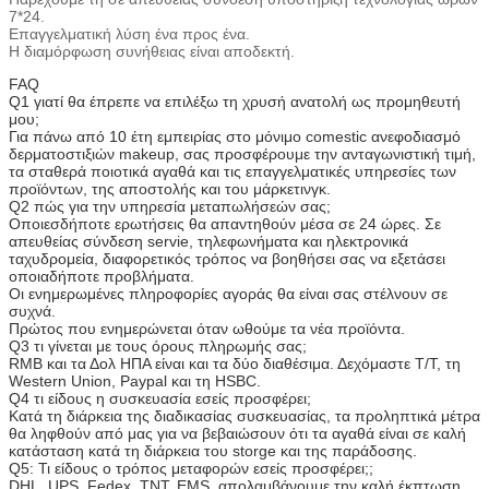
7*24.
Επαγγελματική λύση ένα προς ένα.
Η διαμόρφωση συνήθειας είναι αποδεκτή.
FAQ
Q1 γιατί θα έπρεπε να επιλέξω τη χρυσή ανατολή ως προμηθευτή
μου;
Για πάνω από 10 έτη εμπειρίας στο μόνιμο comestic ανεφοδιασμό
δερματοστιξιών makeup, σας προσφέρουμε την ανταγωνιστική τιμή,
τα σταθερά ποιοτικά αγαθά και τις επαγγελματικές υπηρεσίες των
προϊόντων, της αποστολής και του μάρκετινγκ.
Q2 πώς για την υπηρεσία μεταπωλήσεών σας;
Οποιεσδήποτε ερωτήσεις θα απαντηθούν μέσα σε 24 ώρες. Σε
απευθείας σύνδεση servie, τηλεφωνήματα και ηλεκτρονικά
ταχυδρομεία, διαφορετικός τρόπος να βοηθήσει σας να εξετάσει
οποιαδήποτε προβλήματα.
Οι ενημερωμένες πληροφορίες αγοράς θα είναι σας στέλνουν σε
συχνά.
Πρώτος που ενημερώνεται όταν ωθούμε τα νέα προϊόντα.
Q3 τι γίνεται με τους όρους πληρωμής σας;
RMB και τα Δολ ΗΠΑ είναι και τα δύο διαθέσιμα. Δεχόμαστε T/T, τη
Western Union, Paypal και τη HSBC.
Q4 τι είδους η συσκευασία εσείς προσφέρει;
Κατά τη διάρκεια της διαδικασίας συσκευασίας, τα προληπτικά μέτρα
θα ληφθούν από μας για να βεβαιώσουν ότι τα αγαθά είναι σε καλή
κατάσταση κατά τη διάρκεια του storge και της παράδοσης.
Q5: Τι είδους ο τρόπος μεταφορών εσείς προσφέρει;;
DHL, UPS, Fedex, TNT, EMS, απολαμβάνουμε την καλή έκπτωση