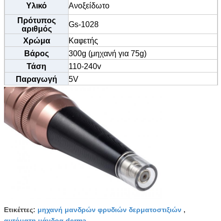
Υλικό
Ανοξείδωτο
Πρότυπος
Gs-1028
αριθμός
Χρώμα
Καφετής
Βάρος
300g (μηχανή για 75g)
Τάση
110-240v
Παραγωγή
5V
Μέγιστη ταχύτητα 35000 περιστροφές/
Ταχύτητα
λεπτό
Πιστοποίηση
CE/SGS/TUV/BV
Μέγεθος
13.5cm*2cm
MOQ
20 μάνδρες
Προδιαγραφή
0.350.4mm
βελόνων
Μέγεθος
1R 3R 5R 7R 5F 7F κ.λπ.
βελόνων
Φρύδι, eyeliner, χείλι, δερματοστιξία
Χρήση
σωμάτων κ.λπ.
Ετικέττες:
μηχανή μανδρών φρυδιών δερματοστιξιών
,
αυτόματη μάνδρα derma
,