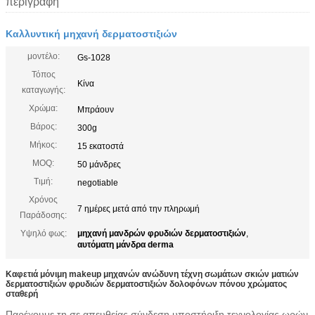
περιγραφή
Καλλυντική μηχανή δερματοστιξιών
μοντέλο:
Gs-1028
Τόπος
Κίνα
καταγωγής:
Χρώμα:
Μπράουν
Βάρος:
300g
Μήκος:
15 εκατοστά
MOQ:
50 μάνδρες
Τιμή:
negotiable
Χρόνος
7 ημέρες μετά από την πληρωμή
Παράδοσης:
Υψηλό φως:
μηχανή μανδρών φρυδιών δερματοστιξιών
,
αυτόματη μάνδρα derma
Καφετιά μόνιμη makeup μηχανών ανώδυνη τέχνη σωμάτων σκιών ματιών
δερματοστιξιών φρυδιών δερματοστιξιών δολοφόνων πόνου χρώματος
σταθερή
Παρέχουμε τη σε απευθείας σύνδεση υποστήριξη τεχνολογίας ωρών