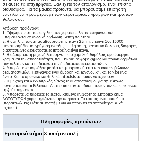
σε αυτές τις επιχειρήσεις. Εάν έχετε τον απολογισμό, είναι επίσης
διαθέσιμος. Για τα μαζικά προϊόντα, θα μπορούσαμε επίσης τη
ναυτιλία να προσφέρουμε των αεροπορικών γραμμών και τρόπων
θάλασσας.
Απόδοση προϊόντων:
1. Υψηλής ποιότητας αργίλιο, που χαράζεται λεπτά, επιφάνεια που
υποβάλλονται σε ανοδική οξείδωση, λεπτή ποιότητα.
2. Η υψηλής ποιότητας αβούρτσιστη μηχανή 21mm, μηχανή 10v 10000
περιστροφή/λεπτό, γρήγορη έναρξη, υψηλή ροπή, secant να θολώσει, διάφορες
διασπασμένες δερματοστιξίες μπορεί να είναι ικανή.
3. Η αβούρτσιστη μηχανή λειτουργεί με το χαμηλού θορύβου, ομοιόμορφες
χρώμα και την αποδοτικότητα, που μειώνει το φόβο ζημίας και πόνου δερμάτων
των πελατών κατά τη διάρκεια της διαδικασίας δερματοστιξιών.
4. Μπορέστε να ταιριάξετε με όλα τα εμπορικά σήματα των κοντών βελόνων
δερματοστιξιών. Η επιφάνεια είναι όμορφη και εργονομική, και το χέρι είναι
άνετο. Και τα αρσενικά και θηλυκά tattooists μπορούν να ισχύσουν.
5. Η μηχανή και ο εκκεντρικός δίσκος είναι αποσπάσιμοι για την εύκολες
συντήρηση και τη βελτίωση. Διατηρήστε την απόδοση προϊόντων και επεκτείνετε
τη ζωή υπηρεσιών.
6. Μπορέστε να παρέχετε το εξατομικευμένο ανεξάρτητο εμπορικό σήμα
ΛΟΓΟΤΥΠΩΝ χαρακτηρίζοντας την υπηρεσία. Το κόστος είναι πρόσθετο
(παρακαλώ μας ελάτε σε επαφή με για να παρέχετε τα απαραίτητα υλικά
σχεδίου).
Πληροφορίες προϊόντων
Εμπορικό σήμα
Χρυσή ανατολή