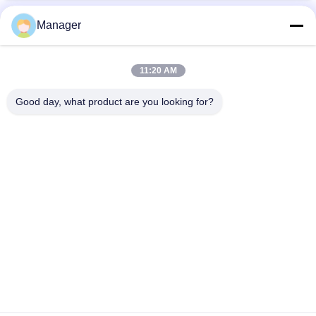
अधिक
कॉस्मेटिक टैटू मशीन
Manager
11:20 AM
Good day, what product are you looking for?
गोल्डन कॉस्मेटिक टैटू मशीन स्टेनलेस स्टील इलेक्ट्रिक अर्ध स्थायी
भाषा बदलें
Hindi
होम
|
हमारे बारे में
|
साइटमैप
|
Privacy Policy
डेस्कटॉप देखें
Copyright © 2019 - 2026 Golden Sunrise International Co., Limited.
All rights reserved.