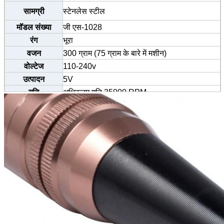
सामग्री
स्टेनलेस स्टील
मॉडल संख्या
जी एस-1028
रंग
भूरा
वजन
300 ग्राम (75 ग्राम के बारे में मशीन)
वोल्टेज
110-240v
उत्पादन
5V
गति
अधिकतम गति 35000 RPM
प्रमाणीकरण
सीई / एसजीएस / टीयूवी / BV
आकार
13.5cm * 2cm
MOQ
20 पेन
सुई विशिष्टता
0.35-0.4mm
सुई का आकार
1 आर 3 आर 5 आर 7 आर 5 एफ 7 एफ आदि।
प्रयोग
आइब्रो, आईलाइनर, लिप, बॉडी टैटू आदि