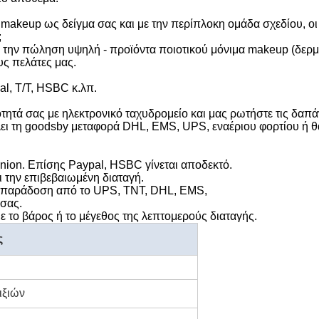
akeup ως δείγμα σας και με την περίπλοκη ομάδα σχεδίου, οι 
;
ι την πώληση υψηλή - προϊόντα ποιοτικού μόνιμα makeup (δερμα
υς πελάτες μας.
al, T/T, HSBC κ.λπ.
ότητά σας με ηλεκτρονικό ταχυδρομείο και μας ρωτήστε τις δα
λει τη goodsby μεταφορά DHL, EMS, UPS, εναέριου φορτίου ή
nion. Επίσης Paypal, HSBC γίνεται αποδεκτό.
 την επιβεβαιωμένη διαταγή.
ρή, παράδοση από το UPS, TNT, DHL, EMS,
σσας.
 το βάρος ή το μέγεθος της λεπτομερούς διαταγής.
ς
ιξιών