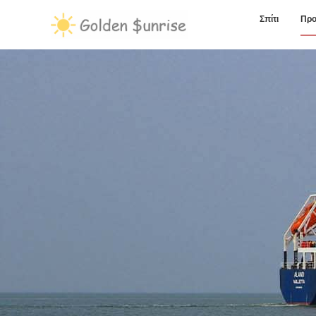
Σπίτι
Προ