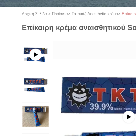
Αρχική Σελίδα
>
Προϊόντα
>
Τατουάζ Anesthetic κρέμα
>
Επίκαιρ
Επίκαιρη κρέμα αναισθητικού S