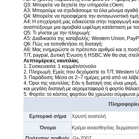
Q3: Μπορείτε να δεχτείτε την υπηρεσία cOem;
A3: Μπορούμε να σχεδιάσουμε τα όλα μόνιμα αγαθά m
Q4: Μπορείτε να προσφέρετε την ανταγωνιστική τιμή
A4: Η επιχείρησή μας ειδικεύεται στην παραγωγή κα
αναπτύξουμε μια αμοιβαία ωφέλιμη κατάσταση με το
Q5: Τι γίνεται με την πληρωμή;
A5: Διαδικασία της καταβολής: Western Union, PayP
Q6: Πώς να τοποθετήσει τη διαταγή;
A6: Μας ενημερώστε οι πρότυποι αριθμοί και η ποσ
T/T, paypal, Δυτική Ένωση ή HSBC.We θα σας στεί
Λεπτομέρειες ναυτιλίας
1.
Συσκευασία: 1 κομμάτι/σύνολο
2.
Πληρωμή: Εμείς που δεχόμαστε το T/T, Western U
3.
Παράδοση: Μέσα σε 2~7 ημέρες μετά από να λάβει
4.
Όροι της ναυτιλίας: Εάν η διαταγή σας είναι μικ
και μεγάλη διαταγή με αερομεταφορά ή φορτίο θάλα
5.
Φορτίο: το κόστος φορτίου θα χρεώσει σύμφωνα με
Πληροφορίε
Εμπορικό σήμα
Χρυσή ανατολή
Όνομα
Κρέμα αναισθησίας δερματοστ
Πρότυπος αριθμός
Gs-7007