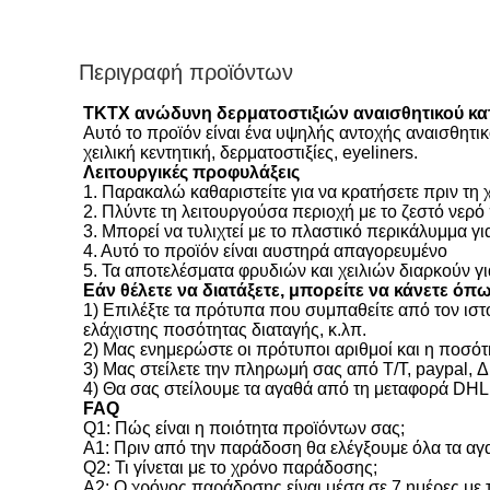
Περιγραφή προϊόντων
TKTX ανώδυνη δερματοστιξιών αναισθητικού κα
Αυτό το προϊόν είναι ένα υψηλής αντοχής αναισθητι
χειλική κεντητική, δερματοστιξίες, eyeliners.
Λειτουργικές προφυλάξεις
1.
Παρακαλώ καθαριστείτε για να κρατήσετε πριν τη 
2. Πλύντε τη λειτουργούσα περιοχή με το ζεστό νερό
3. Μπορεί να τυλιχτεί με το πλαστικό περικάλυμμα γι
4. Αυτό το προϊόν είναι αυστηρά απαγορευμένο
5.
Τα αποτελέσματα φρυδιών και χειλιών διαρκούν γ
Εάν θέλετε να διατάξετε, μπορείτε να κάνετε όπ
1)
Επιλέξτε τα πρότυπα που συμπαθείτε από τον ιστο
ελάχιστης ποσότητας διαταγής, κ.λπ.
2) Μας ενημερώστε οι πρότυποι αριθμοί και η ποσότ
3) Μας στείλετε την πληρωμή σας από T/T, paypal,
4) Θα σας στείλουμε τα αγαθά από τη μεταφορά DH
FAQ
Q1: Πώς είναι η ποιότητα προϊόντων σας;
Α1: Πριν από την παράδοση θα ελέγξουμε όλα τα αγ
Q2: Τι γίνεται με το χρόνο παράδοσης;
A2: Ο χρόνος παράδοσης είναι μέσα σε 7 ημέρες με 