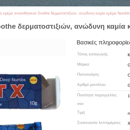
η κρέμα αναισθητικού Soothe δερματοστιξιών, ανώδυνη καμία κρέμα Numbi
oothe δερματοστιξιών, ανώδυνη καμία
Βασικές πληροφορίε
Τόπος καταγωγής:
Κ
Μάρκα:
G
Πιστοποίηση:
Αριθμό μοντέλου:
G
Ποσότητα παραγγελίας
1
min:
Τιμή:
n
Συσκευασία λεπτομέρειες:
Χ