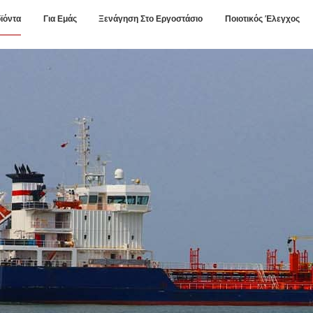
ϊόντα
Για Εμάς
Ξενάγηση Στο Εργοστάσιο
Ποιοτικός Έλεγχος