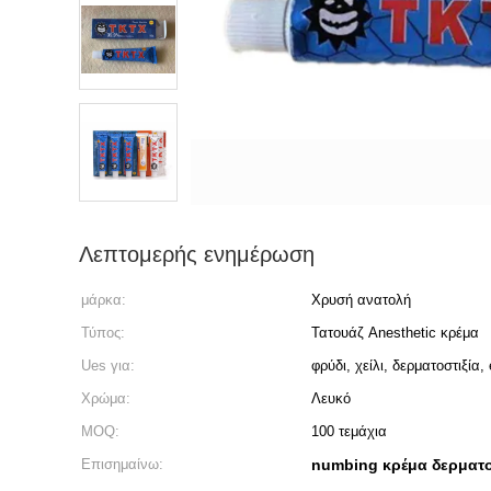
Λεπτομερής ενημέρωση
μάρκα:
Χρυσή ανατολή
Τύπος:
Τατουάζ Anesthetic κρέμα
Ues για:
φρύδι, χείλι, δερματοστιξία, 
Χρώμα:
Λευκό
MOQ:
100 τεμάχια
Επισημαίνω:
numbing κρέμα δερματο