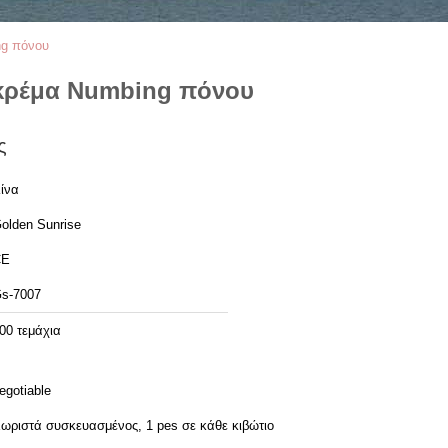
ng πόνου
 κρέμα Numbing πόνου
ς
ίνα
olden Sunrise
CE
s-7007
00 τεμάχια
egotiable
ωριστά συσκευασμένος, 1 pes σε κάθε κιβώτιο