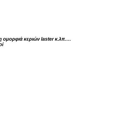
 ομορφιά κεριών laster κ.λπ….
οί