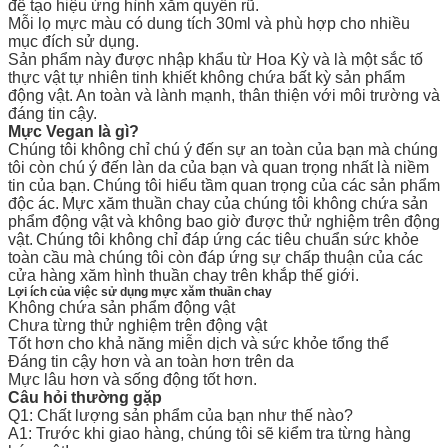
để tạo hiệu ứng hình xăm quyến rũ.
Mỗi lọ mực màu có dung tích 30ml và phù hợp cho nhiều
mục đích sử dụng.
Sản phẩm này được nhập khẩu từ Hoa Kỳ và là một sắc tố
thực vật tự nhiên tinh khiết không chứa bất kỳ sản phẩm
động vật.
An toàn và lành mạnh, thân thiện với môi trường và
đáng tin cậy.
Mực Vegan là gì?
Chúng tôi không chỉ chú ý đến sự an toàn của bạn mà chúng
tôi còn chú ý đến làn da của bạn và quan trọng nhất là niềm
tin của bạn.
Chúng tôi hiểu tầm quan trọng của các sản phẩm
độc ác.
Mực xăm thuần chay của chúng tôi không chứa sản
phẩm động vật và không bao giờ được thử nghiệm trên động
vật.
Chúng tôi không chỉ đáp ứng các tiêu chuẩn sức khỏe
toàn cầu mà chúng tôi còn đáp ứng sự chấp thuận của các
cửa hàng xăm hình thuần chay trên khắp thế giới.
Lợi ích của việc sử dụng mực xăm thuần chay
Không chứa sản phẩm động vật
Chưa từng thử nghiệm trên động vật
Tốt hơn cho khả năng miễn dịch và sức khỏe tổng thể
Đáng tin cậy hơn và an toàn hơn trên da
Mực lâu hơn và sống động tốt hơn.
Câu hỏi thường gặp
Q1: Chất lượng sản phẩm của bạn như thế nào?
A1: Trước khi giao hàng, chúng tôi sẽ kiểm tra từng hàng