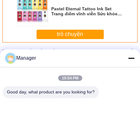
Pastel Eternal Tattoo Ink Set
Trang điểm vĩnh viễn Sức khỏe
Không có hiệu ứng phai màu kéo
dài
trò chuyện
Hơn
Mực xăm vĩnh cửu
Manager
10:54 PM
Good day, what product are you looking for?
Pastel Eternal Tattoo Ink Set Trang điểm vĩnh viễn Sức khỏe Không có hiệu ứng
phai màu kéo dài
Thay đổi ngôn ngữ
Vietnamese