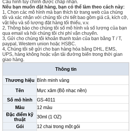
Cấu hình tùy chỉnh được chấp nhận.
Nếu bạn muốn đặt hàng, bạn có thể làm theo cách này:
1, Chọn các mô hình mà bạn thích từ trang web của chúng
tôi và xác nhận với chúng tôi chi tiết bao gồm giá cả, kích cỡ,
vật liệu và số lượng đặt hàng tối thiểu, v.v.
2, Thông báo cho chúng tôi số mô hình và số lượng của bạn
qua email và hỏi chúng tôi chi phí vận chuyển.
3, Gửi cho chúng tôi khoản thanh toán của bạn bằng T / T,
paypal, Western union hoặc HSBC.
4, Chúng tôi sẽ gửi cho bạn hàng hóa bằng DHL, EMS,
UPS, hàng không hoặc vận tải đường biển trong thời gian
giao hàng.
Thông tin
Thương hiệu
Bình minh vàng
Tên
Mực xăm (Bộ nhạc nền)
Số mô hình
GS-4011
Màu
12 màu
Đặc điểm kỹ
30ml (1 OZ)
thuật
Gói
12 chai trong một gói