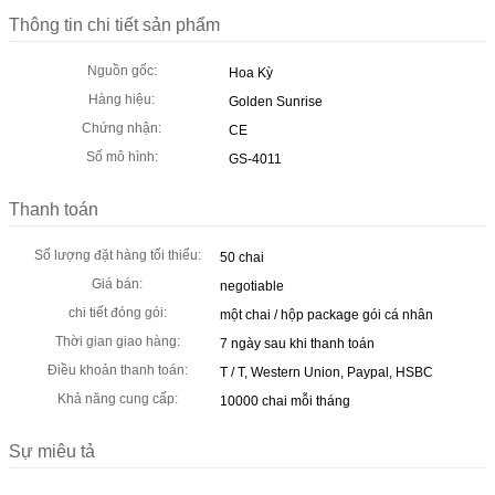
Thông tin chi tiết sản phẩm
Nguồn gốc:
Hoa Kỳ
Hàng hiệu:
Golden Sunrise
Chứng nhận:
CE
Số mô hình:
GS-4011
Thanh toán
Số lượng đặt hàng tối thiểu:
50 chai
Giá bán:
negotiable
chi tiết đóng gói:
một chai / hộp package gói cá nhân
Thời gian giao hàng:
7 ngày sau khi thanh toán
Điều khoản thanh toán:
T / T, Western Union, Paypal, HSBC
Khả năng cung cấp:
10000 chai mỗi tháng
Sự miêu tả