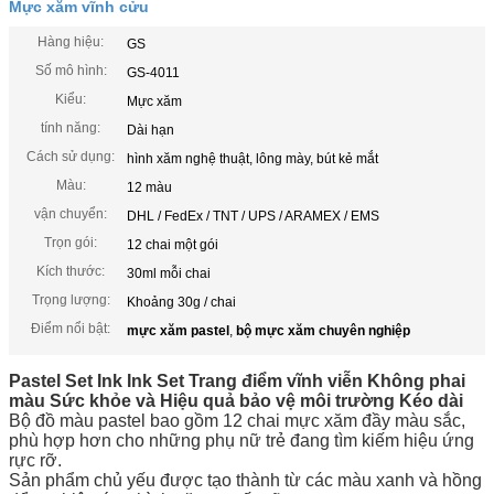
Mực xăm vĩnh cửu
Hàng hiệu:
GS
Số mô hình:
GS-4011
Kiểu:
Mực xăm
tính năng:
Dài hạn
Cách sử dụng:
hình xăm nghệ thuật, lông mày, bút kẻ mắt
Màu:
12 màu
vận chuyển:
DHL / FedEx / TNT / UPS / ARAMEX / EMS
Trọn gói:
12 chai một gói
Kích thước:
30ml mỗi chai
Trọng lượng:
Khoảng 30g / chai
Điểm nổi bật:
mực xăm pastel
,
bộ mực xăm chuyên nghiệp
Pastel Set Ink Ink Set Trang điểm vĩnh viễn Không phai
màu Sức khỏe và Hiệu quả bảo vệ môi trường Kéo dài
Bộ đồ màu pastel bao gồm 12 chai mực xăm đầy màu sắc,
phù hợp hơn cho những phụ nữ trẻ đang tìm kiếm hiệu ứng
rực rỡ.
Sản phẩm chủ yếu được tạo thành từ các màu xanh và hồng