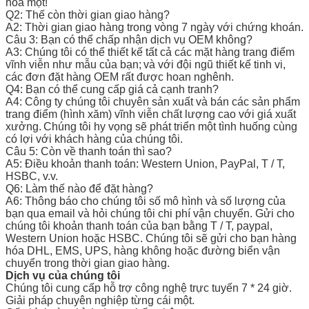
hóa một!
Q2: Thế còn thời gian giao hàng?
A2: Thời gian giao hàng trong vòng 7 ngày với chứng khoán.
Câu 3: Bạn có thể chấp nhận dịch vụ OEM không?
A3: Chúng tôi có thể thiết kế tất cả các mặt hàng trang điểm
vĩnh viễn như mẫu của bạn;
và với đội ngũ thiết kế tinh vi,
các đơn đặt hàng OEM rất được hoan nghênh.
Q4: Bạn có thể cung cấp giá cả cạnh tranh?
A4: Công ty chúng tôi chuyên sản xuất và bán các sản phẩm
trang điểm (hình xăm) vĩnh viễn chất lượng cao với giá xuất
xưởng.
Chúng tôi hy vọng sẽ phát triển một tình huống cùng
có lợi với khách hàng của chúng tôi.
Câu 5: Còn về thanh toán thì sao?
A5: Điều khoản thanh toán: Western Union, PayPal, T / T,
HSBC, v.v.
Q6: Làm thế nào để đặt hàng?
A6: Thông báo cho chúng tôi số mô hình và số lượng của
bạn qua email và hỏi chúng tôi chi phí vận chuyển. Gửi cho
chúng tôi khoản thanh toán của bạn bằng T / T, paypal,
Western Union hoặc HSBC. Chúng tôi sẽ gửi cho bạn hàng
hóa DHL, EMS, UPS, hàng không hoặc đường biển vận
chuyển trong thời gian giao hàng.
Dịch vụ của chúng tôi
Chúng tôi cung cấp hỗ trợ công nghệ trực tuyến 7 * 24 giờ.
Giải pháp chuyên nghiệp từng cái một.