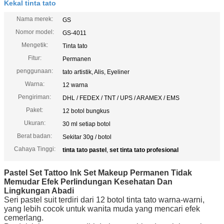
Kekal tinta tato
Nama merek:
GS
Nomor model:
GS-4011
Mengetik:
Tinta tato
Fitur:
Permanen
penggunaan:
tato artistik, Alis, Eyeliner
Warna:
12 warna
Pengiriman:
DHL / FEDEX / TNT / UPS / ARAMEX / EMS
Paket:
12 botol bungkus
Ukuran:
30 ml setiap botol
Berat badan:
Sekitar 30g / botol
Cahaya Tinggi:
tinta tato pastel
,
set tinta tato profesional
Pastel Set Tattoo Ink Set Makeup Permanen Tidak
Memudar Efek Perlindungan Kesehatan Dan
Lingkungan Abadi
Seri pastel suit terdiri dari 12 botol tinta tato warna-warni,
yang lebih cocok untuk wanita muda yang mencari efek
cemerlang.