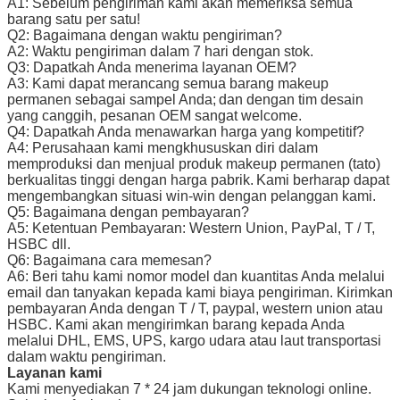
A1: Sebelum pengiriman kami akan memeriksa semua
barang satu per satu!
Q2: Bagaimana dengan waktu pengiriman?
A2: Waktu pengiriman dalam 7 hari dengan stok.
Q3: Dapatkah Anda menerima layanan OEM?
A3: Kami dapat merancang semua barang makeup
permanen sebagai sampel Anda;
dan dengan tim desain
yang canggih, pesanan OEM sangat welcome.
Q4: Dapatkah Anda menawarkan harga yang kompetitif?
A4: Perusahaan kami mengkhususkan diri dalam
memproduksi dan menjual produk makeup permanen (tato)
berkualitas tinggi dengan harga pabrik.
Kami berharap dapat
mengembangkan situasi win-win dengan pelanggan kami.
Q5: Bagaimana dengan pembayaran?
A5: Ketentuan Pembayaran: Western Union, PayPal, T / T,
HSBC dll.
Q6: Bagaimana cara memesan?
A6: Beri tahu kami nomor model dan kuantitas Anda melalui
email dan tanyakan kepada kami biaya pengiriman. Kirimkan
pembayaran Anda dengan T / T, paypal, western union atau
HSBC. Kami akan mengirimkan barang kepada Anda
melalui DHL, EMS, UPS, kargo udara atau laut transportasi
dalam waktu pengiriman.
Layanan kami
Kami menyediakan 7 * 24 jam dukungan teknologi online.