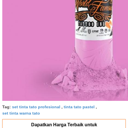
Tag:
set tinta tato profesional
,
tinta tato pastel
,
set tinta warna tato
Dapatkan Harga Terbaik untuk