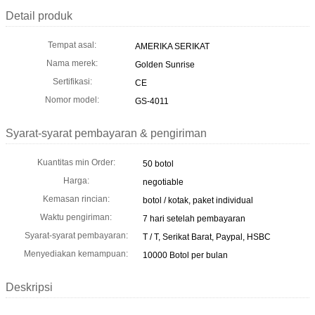
Detail produk
Tempat asal:
AMERIKA SERIKAT
Nama merek:
Golden Sunrise
Sertifikasi:
CE
Nomor model:
GS-4011
Syarat-syarat pembayaran & pengiriman
Kuantitas min Order:
50 botol
Harga:
negotiable
Kemasan rincian:
botol / kotak, paket individual
Waktu pengiriman:
7 hari setelah pembayaran
Syarat-syarat pembayaran:
T / T, Serikat Barat, Paypal, HSBC
Menyediakan kemampuan:
10000 Botol per bulan
Deskripsi