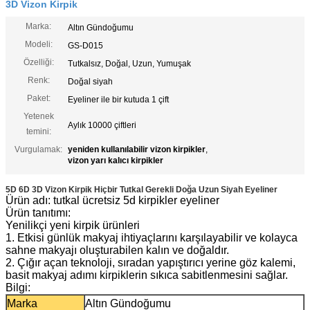
3D Vizon Kirpik
Marka:
Altın Gündoğumu
Modeli:
GS-D015
Özelliği:
Tutkalsız, Doğal, Uzun, Yumuşak
Renk:
Doğal siyah
Paket:
Eyeliner ile bir kutuda 1 çift
Yetenek
Aylık 10000 çiftleri
temini:
Vurgulamak:
yeniden kullanılabilir vizon kirpikler
,
vizon yarı kalıcı kirpikler
5D 6D 3D Vizon Kirpik Hiçbir Tutkal Gerekli Doğa Uzun Siyah Eyeliner
Ürün adı: tutkal ücretsiz 5d kirpikler eyeliner
Ürün tanıtımı:
Yenilikçi yeni kirpik ürünleri
1. Etkisi günlük makyaj ihtiyaçlarını karşılayabilir ve kolayca
sahne makyajı oluşturabilen kalın ve doğaldır.
2. Çığır açan teknoloji, sıradan yapıştırıcı yerine göz kalemi,
basit makyaj adımı kirpiklerin sıkıca sabitlenmesini sağlar.
Bilgi:
Marka
Altın Gündoğumu