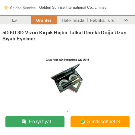
Golden Sunrise International Co., Limited
Ev
Ürünler
Hakkımızda
Fabrika Turu
>>
5D 6D 3D Vizon Kirpik Hiçbir Tutkal Gerekli Doğa Uzun
Siyah Eyeliner
En iyi fiyat
Şimdi sohbet et.