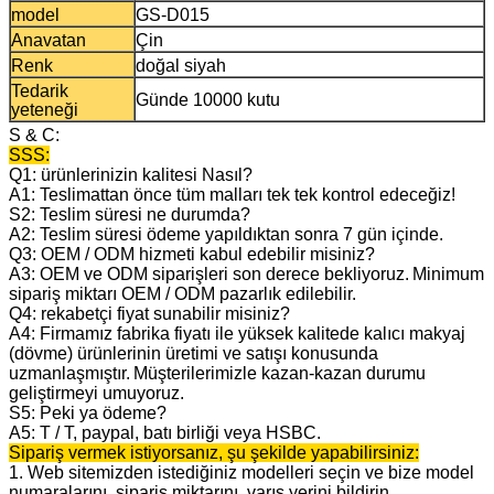
model
GS-D015
Anavatan
Çin
Renk
doğal siyah
Tedarik
Günde 10000 kutu
yeteneği
S & C:
SSS:
Q1: ürünlerinizin kalitesi Nasıl?
A1: Teslimattan önce tüm malları tek tek kontrol edeceğiz!
S2: Teslim süresi ne durumda?
A2: Teslim süresi ödeme yapıldıktan sonra 7 gün içinde.
Q3: OEM / ODM hizmeti kabul edebilir misiniz?
A3: OEM ve ODM siparişleri son derece bekliyoruz.
Minimum
sipariş miktarı OEM / ODM pazarlık edilebilir.
Q4: rekabetçi fiyat sunabilir misiniz?
A4: Firmamız fabrika fiyatı ile yüksek kalitede kalıcı makyaj
(dövme) ürünlerinin üretimi ve satışı konusunda
uzmanlaşmıştır.
Müşterilerimizle kazan-kazan durumu
geliştirmeyi umuyoruz.
S5: Peki ya ödeme?
A5: T / T, paypal, batı birliği veya HSBC.
Sipariş vermek istiyorsanız, şu şekilde yapabilirsiniz:
1. Web sitemizden istediğiniz modelleri seçin ve bize model
numaralarını, sipariş miktarını, varış yerini bildirin.