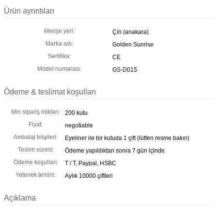
Ürün ayrıntıları
Menşe yeri:
Çin (anakara)
Marka adı:
Golden Sunrise
Sertifika:
CE
Model numarası:
GS-D015
Ödeme & teslimat koşulları
Min sipariş miktarı:
200 kutu
Fiyat:
negotiable
Ambalaj bilgileri:
Eyeliner ile bir kutuda 1 çift (lütfen resme bakın)
Teslim süresi:
Ödeme yapıldıktan sonra 7 gün içinde
Ödeme koşulları:
T / T, Paypal, HSBC
Yetenek temini:
Aylık 10000 çiftleri
Açıklama