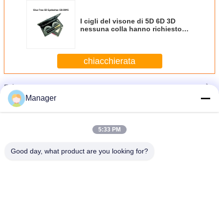
I cigli del visone di 5D 6D 3D
nessuna colla hanno richiesto
l'eye-liner nero lungo della natura
chiacchierata
Più
Cigli del visone 3D
Manager
5:33 PM
Good day, what product are you looking for?
I cigli falsi del visone 3D della fibra mettono in scena lo strumento naturale di
bellezza di trucco fatto a mano
Cambi la lingua
Italian