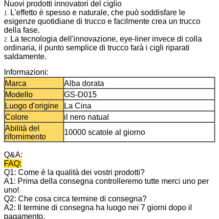
Nuovi prodotti innovatori del ciglio
L'effetto è spesso e naturale, che può soddisfare le
1.
esigenze quotidiane di trucco e facilmente crea un trucco
della fase.
La tecnologia dell'innovazione, eye-liner invece di colla
2.
ordinaria, il punto semplice di trucco farà i cigli riparati
saldamente.
Informazioni:
Marca
Alba dorata
Modello
GS-D015
Luogo d'origine
La Cina
Colore
il nero natual
Abilità del
10000 scatole al giorno
rifornimento
Q&A:
FAQ:
Q1: Come è la qualità dei vostri prodotti?
A1: Prima della consegna controlleremo tutte merci uno per
uno!
Q2: Che cosa circa termine di consegna?
A2: Il termine di consegna ha luogo nei 7 giorni dopo il
pagamento.