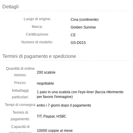
Dettagli
Luogo di origine:
Cina (continente)
Marca:
Golden Sunrise
Certificazione:
CE
Numero di modello:
GS-D015
Termini di pagamento e spedizione
Quantità di ordine
200 scatole
minimo:
Prezzo:
negotiable
Imballaggi
1 paio in una scatola con l'eye-liner (faccia riferimento
per favore l'immagine)
particolari:
Tempi di consegna:
entro i 7 giorni dopo il pagamento
Termini di
T/T, Paypal, HSBC
pagamento:
Capacità di
10000 coppie al mese