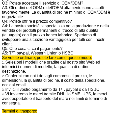
Q3: Potete accettare il servizio di OEM/ODM?
A3: Gli ordini del ODM e dell'OEM altamente sono accolti
favorevolmente. La quantità di ordine minimo di OEM/ODM è
negoziabile.
Q4: Potete offrire il prezzo competitivo?
A4: La nostra società si specializza nella produzione e nella
vendita dei prodotti permanenti di trucco di alta qualità
(tatuaggio) con il prezzo franco fabbrica. Speriamo di
sviluppare una situazione vantaggiosa per tutti con i nostri
clienti.
Q5: Che cosa circa il pagamento?
A5: T/T, paypal, Western Union o HSBC.
Se volete ordinare, potete fare come questo modo:
Selezioni i modelli che gradite dal nostro sito Web ed
1.
informici i numeri di modello, la quantità di ordine,
destinazione.
Confermi con noi i dettagli compreso il prezzo, le
2.
dimensioni, la quantità di ordine, il costo della spedizione,
ecc dal email.
Inviici il vostro pagamento da T/T, paypal o da HSBC.
3.
Vi invieremo le merci tramite DHL, lo SME, UPS, le merci
4.
aviotrasportate o il trasporto del mare nei limiti di termine di
consegna.
Termini di trasporto: