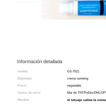
Información detallada
modelo:
GS-7021
Materiales:
crema numbing
Precio:
negotiable
Gastos de envío:
Mar de TNT/FeDex/DHL/UP
Resaltar:
el tatuaje calma la cre