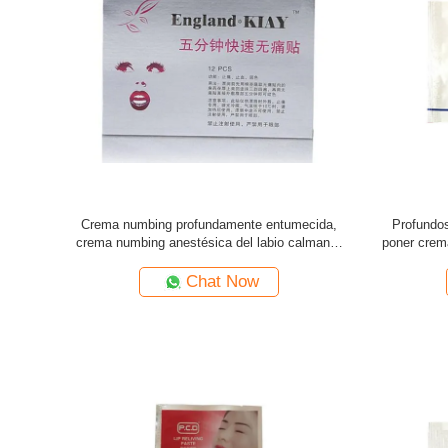
Crema numbing profundamente entumecida,
Profundos
crema numbing anestésica del labio calmante
poner crema
rápido
Chat Now