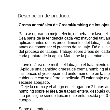
Descripción de producto
Crema anestésica de CreamNumbing de los ojos azu
Para asegurar un mejor efecto, no beba por favor el al
Sea parte de la tendencia cada vez mayor del tatuaje
aplicado antes de los procedimientos del tatuaje, t
antes de comenzar el proceso del tatuaje. Dé a sus c
del proceso de tatuaje. Trabajo sobre áreas delicad
cada puntura de la aguja. Mantiene la piel entumecid
. Lave el área que recibe el tatuaje o el tratamiento 
. Aplique una cantidad gruesa de crema numbing al ár
. Entonces el yeso opainted uniformemente en la pie
cubierto le con se aferra la película. El calor bajo 
secarse apagado.
. Deje la crema y el abrigo en el lugar por 2 horas 
numbing sobre el área de trabajo entera, después q
. La piel sigue siendo típicamente entumecida por 3-
cuerpo.
Sobre el producto