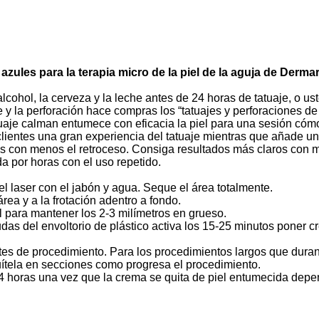
les para la terapia micro de la piel de la aguja de Dermaro
cohol, la cerveza y la leche antes de 24 horas de tatuaje, o uste
 y la perforación hace compras los “tatuajes y perforaciones de
atuaje calman entumece con eficacia la piel para una sesión có
lientes una gran experiencia del tatuaje mientras que añade una
as con menos el retroceso. Consiga resultados más claros con 
a por horas con el uso repetido.
del laser con el jabón y agua. Seque el área totalmente.
ea y a la frotación adentro a fondo.
l para mantener los 2-3 milímetros en grueso.
ayudas del envoltorio de plástico activa los 15-25 minutos poner
antes de procedimiento. Para los procedimientos largos que dura
uítela en secciones como progresa el procedimiento.
4 horas una vez que la crema se quita de piel entumecida depen